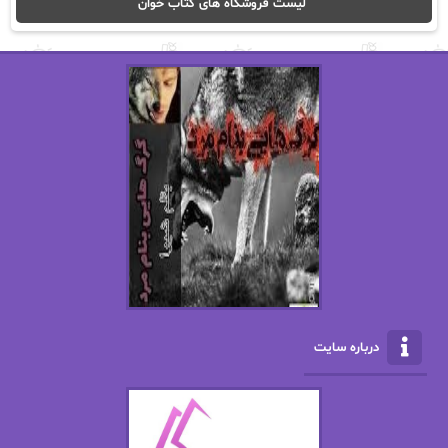
لیست فروشگاه های کتاب خوان
اریک مورگنشترن
از نیلوفر لاری
استفانی مهیر
استل مسکم
اسما کافی
اصغر زاده
افسانه سماوات
اکرم محمدی
ال جی اسمیت
الف صاد
الکسا ریلی
الکساندر دوما
الناز بوذرجمهری
الناز پاکپور‌
الناز محمدی
الهه
درباره سایت
الهه محمدی
الی مارتینز
اما دون اهو
امیر فرهی