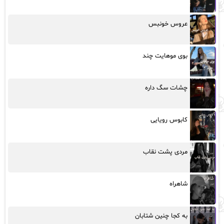
عروس خونبس
بوی موهایت چند
چشات سگ داره
کابوس رویایی
مردی پشت نقاب
شاهراه
به کجا چنین شتابان