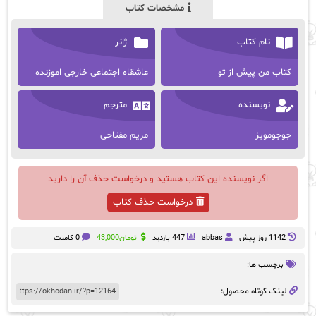
مشخصات کتاب
نام کتاب
ژانر
کتاب من پیش از تو
عاشقاه اجتماعی خارجی اموزنده
نویسنده
مترجم
جوجومویز
مریم مفتاحی
اگر نویسنده این کتاب هستید و درخواست حذف آن را دارید
درخواست حذف کتاب
1142 روز پيش
abbas
447 بازدید
تومان
43,000
0 کامنت
برچسب ها:
لینک کوتاه محصول: