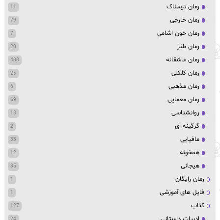
رمان ترسناک
11
رمان خارجی
79
رمان خون اشامی
7
رمان طنز
20
رمان عاشقانه
488
رمان کلکلی
25
رمان مذهبی
6
رمان معمایی
69
روانشناسی
13
گرگینه ای
2
مافیایی
33
همخونه
12
هیجانی
85
رمان رایگان
1
فایل های آموزشی
1
کتاب
127
ادبیات داستانی
24