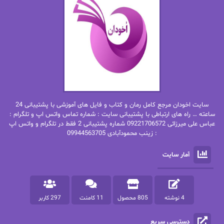
ان اچ کلاین بام
باران
بهار
بهار سلطانی
بهاره حسنی
بهاره شیرازی
بهاره غفرانی
بهاره.م
بهنام رستاقی
بیتا فرخی
سایت اخودان مرجع کامل رمان و کتاب و فایل های آموزشی با پشتیبانی 24
پاتریشیا ویلسون
پرتو فرهمند
ساعته … راه های ارتباطی با پشتیبانی سایت : شماره تماس واتس اپ و تلگرام :
عباس علی میرزائی 09221706572 شماره پشتیبانی 2 فقط در تلگرام و واتس اپ
: زینب محمودآبادی 09944563705
پرستو
پرستو اسحقی
آمار سایت
پرستو مهاجر
پرستو_س
پرنیا tkd
پرهام رسولی
4 نوشته
805 محصول
11 کامنت
297 کاربر
پروانه قدیمی
پروانه محمدی
دسترسی سریع
پریسا شکور(طوفان خاموش)
پگاه رستمی فرد