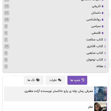
تاریخی
15
داستان
21
روانشناسی
43
سیاسی
3
فلسفی
6
کتاب سلامت
2
کتاب قانتزی
24
کتاب مذهبی
4
کتاب نوجوان
8
مقاله
4
جدید ها
نظرات
تگ ها
معرفی رمان چله ی رازو خاکستر نویسنده آزاده مظفری
عطر