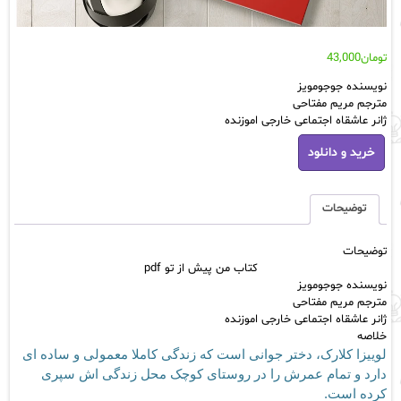
تومان
43,000
نویسنده جوجومویز
مترجم مریم مفتاحی
ژانر عاشقاه اجتماعی خارجی اموزنده
کتاب
خرید و دانلود
من
پیش
از
تو
توضیحات
pdf
عدد
توضیحات
کتاب من پیش از تو pdf
نویسنده جوجومویز
مترجم مریم مفتاحی
ژانر عاشقاه اجتماعی خارجی اموزنده
خلاصه
لوییزا کلارک، دختر جوانی است که زندگی کاملا معمولی و ساده ای
دارد و تمام عمرش را در روستای کوچک محل زندگی اش سپری
کرده است.