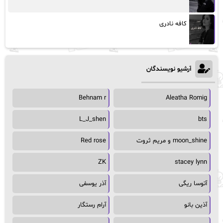
کافه نادری
آرشیو نویسندگان
Behnam r
Aleatha Romig
L_J_shen
bts
moon_shine و مریم ثروت
Red rose
ZK
stacey lynn
آتوسا ریگی
آذر یوسفی
آذین بانو
آرام رستگار