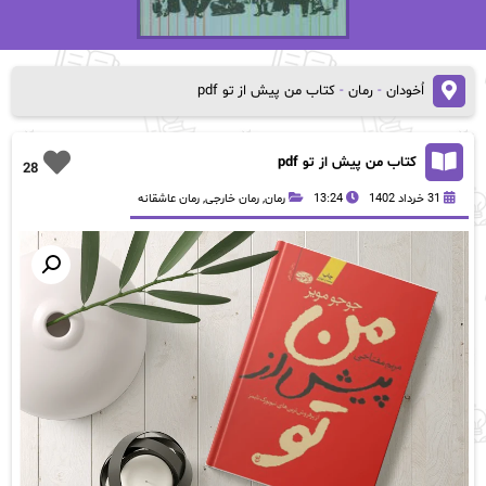
اُخودان
-
رمان
-
کتاب من پیش از تو pdf
کتاب من پیش از تو pdf
28
31 خرداد 1402
13:24
رمان
,
رمان خارجی
,
رمان عاشقانه