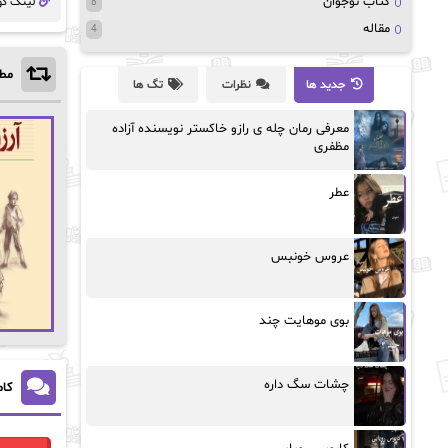
کتاب نوجوان
لینک کو
8
مقاله
4
مطا
جدید ها
نظرات
تگ ها
معرفی رمان چله ی رازو خاکستر نویسنده آزاده
مظفری
عطر
عروس خونبس
بوی موهایت چند
چشات سگ داره
کام