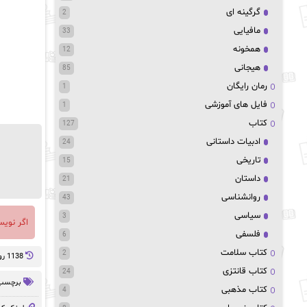
گرگینه ای
2
مافیایی
33
همخونه
12
هیجانی
85
رمان رایگان
1
فایل های آموزشی
1
کتاب
127
ادبیات داستانی
24
تاریخی
15
داستان
21
روانشناسی
43
سیاسی
3
اگر نوی
فلسفی
6
کتاب سلامت
2
1138 روز پيش
کتاب قانتزی
24
برچسب 
کتاب مذهبی
4