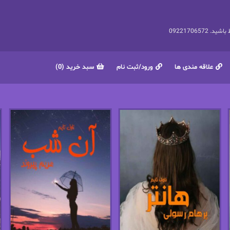
092217065
علاقه مندی ها
ورود/ثبت نام
سبد خرید (0)