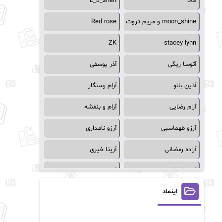
L_J_shen
bts
moon_shine و مریم ثروت
Red rose
ZK
stacey lynn
آتوسا ریگی
آذر یوسفی
آذین بانو
آرام رستگار
آرام رضایی
آرام و بنفشه
آرزو طهماسبی
آرزو نامداری
آزاده رمضانی
آزیتا خیری
آسمان64
آسمان۶۵
اینماد
آسیه احمدی
آگاتا کریستی
آلیس فینی
آمنه قیصری