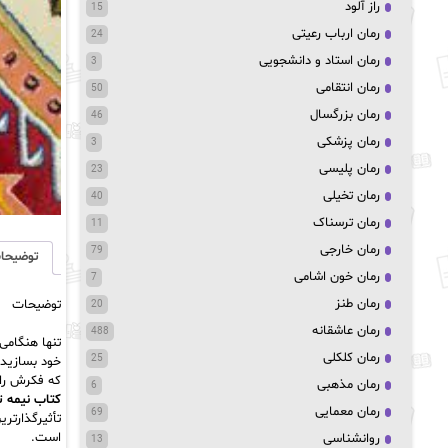
راز آلود
15
رمان ارباب رعیتی
24
رمان استاد و دانشجویی
3
رمان انتقامی
50
رمان بزرگسال
46
رمان پزشکی
3
رمان پلیسی
23
رمان تخیلی
40
رمان ترسناک
11
رمان خارجی
79
توضیحا
رمان خون اشامی
7
رمان طنز
توضیحات
20
رمان عاشقانه
488
تنها هنگامی
رمان کلکلی
25
خود بسازید 
که فکرش را 
رمان مذهبی
6
کتاب نیمه ت
رمان معمایی
69
است.
روانشناسی
13