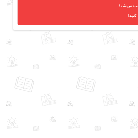
اء میباشد!
کنید!