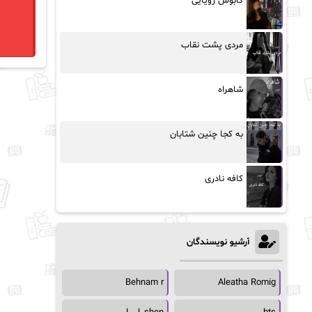
کابوس رویایی
مردی پشت نقاب
شاهراه
به کجا چنین شتابان
کافه نادری
آرشیو نویسندگان
Behnam r
Aleatha Romig