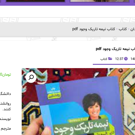
دان
-
کتاب
-
کتاب نیمه تاریک وجود pdf
ب نیمه تاریک وجود pdf
12:37
کتاب
تومان
00
داانشگا
روانشنا
کنند.
نویسنده
مترجم ف