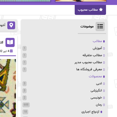
مطالب محبوب
اُخو
موضوعات
مطالب
کتا
آموزش
1
4 تیر 1402
مطالب متفرقه
1
مطالب محبوب مدیر
1
معرفی فروشگاه ها
1
محصولات
ادبی
3
انگیزشی
3
خونبسی
2
رمان
688
ازدواج اجباری
18