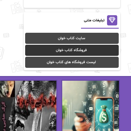
آن ماری سلینکو
آنا تاد
آنالیا
آوا
تبلیغات متنی
آوا موسوی
آیدا (Aixi)
سایت کتاب خوان
آیدا باقری
آیسان صادقی
فروشگاه کتاب خوان
ا_اصغر زاده
ا_اصغرزاده
لیست فروشگاه های کتاب خوان
اریک مورگنشترن
از نیلوفر لاری
استفانی مهیر
استل مسکم
اسما کافی
اصغر زاده
افسانه سماوات
اکرم محمدی
ال جی اسمیت
الف صاد