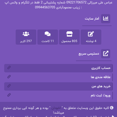
عباس علی میرزائی 09221706572 شماره پشتیبانی 2 فقط در تلگرام و واتس اپ
: زینب محمودآبادی 09944563705
پرستو
پرستو اسحقی
آمار سایت
پرستو مهاجر
پرستو_س
پرنیا tkd
پرهام رسولی
4 نوشته
805 محصول
11 کامنت
297 کاربر
پروانه قدیمی
پروانه محمدی
دسترسی سریع
پریسا شکور(طوفان خاموش)
پگاه رستمی فرد
پنلوپه اسکای
پنلوپه داگلاس
حساب کاربری
پنلوپه وارد
پونه سعیدی
علاقه مندی ها
خرید های من
تاران
ترانه بانو
ورود/ ثبت نام
ترنم.25
تیلور
کلیه حقوق این وبسایت متعلق به "
اخودان
" بوده و هر گونه کپی برداری ممنوع
ثمین سرابی
جان فاولز
میباشد!