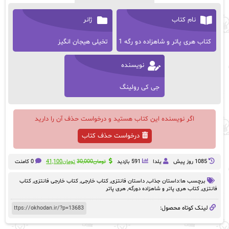
نام کتاب
ژانر
کتاب‌ هری‌ پاتر‌ و شاهزاده دو رگه 1
تخیلی هیجان انگیز
نویسنده
جی کی رولینگ
اگر نویسنده این کتاب هستید و درخواست حذف آن را دارید
درخواست حذف کتاب
قیمت
قیمت
1085 روز پيش
یلدا
591 بازدید
تومان
30,000
تومان
41,100
0 کامنت
اصلی:
فعلی:
تومان30,000
تومان41,100.
برچسب ها:
داستان‌ جذاب
,
داستان‌ فانتزی
,
کتاب خارجی
,
کتاب خارجی‌ فانتزی
,
کتاب
بود.
فانتزی
,
کتاب‌ هری‌ پاتر‌ و‌ شاهزاده دورگه
,
هری پاتر
لینک کوتاه محصول: