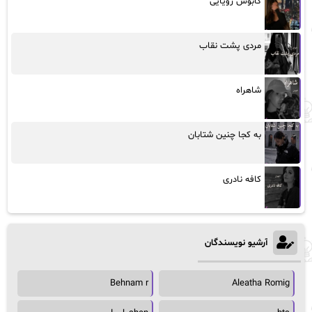
کابوس رویایی
مردی پشت نقاب
شاهراه
به کجا چنین شتابان
کافه نادری
آرشیو نویسندگان
Behnam r
Aleatha Romig