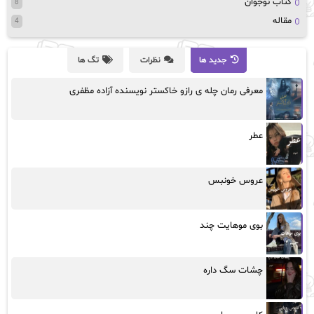
کتاب نوجوان
8
مقاله
4
جدید ها
نظرات
تگ ها
معرفی رمان چله ی رازو خاکستر نویسنده آزاده مظفری
عطر
عروس خونبس
بوی موهایت چند
چشات سگ داره