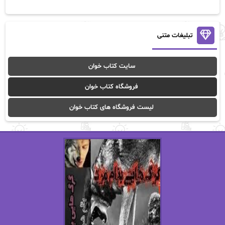
آن ماری سلینکو
آنا تاد
آنالیا
آوا
تبلیغات متنی
آوا موسوی
آیدا (Aixi)
سایت کتاب خوان
آیدا باقری
آیسان صادقی
فروشگاه کتاب خوان
ا_اصغر زاده
ا_اصغرزاده
لیست فروشگاه های کتاب خوان
اریک مورگنشترن
از نیلوفر لاری
استفانی مهیر
استل مسکم
اسما کافی
اصغر زاده
افسانه سماوات
اکرم محمدی
ال جی اسمیت
الف صاد