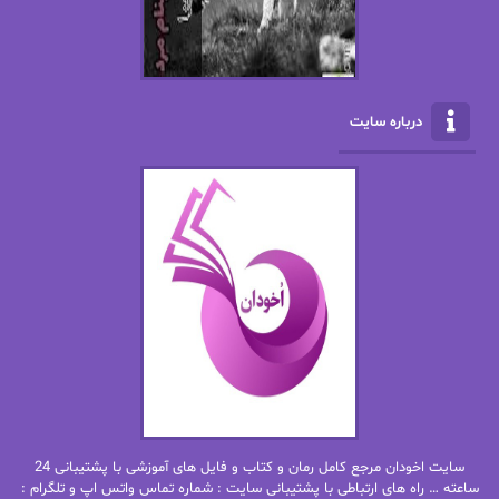
الکسا ریلی
الکساندر دوما
الناز بوذرجمهری
الناز پاکپور‌
الناز محمدی
الهه
درباره سایت
الهه محمدی
الی مارتینز
اما دون اهو
امیر فرهی
ان اچ کلاین بام
باران
بهار
بهار سلطانی
بهاره حسنی
بهاره شیرازی
بهاره غفرانی
بهاره.م
بهنام رستاقی
بیتا فرخی
سایت اخودان مرجع کامل رمان و کتاب و فایل های آموزشی با پشتیبانی 24
پاتریشیا ویلسون
پرتو فرهمند
ساعته … راه های ارتباطی با پشتیبانی سایت : شماره تماس واتس اپ و تلگرام :