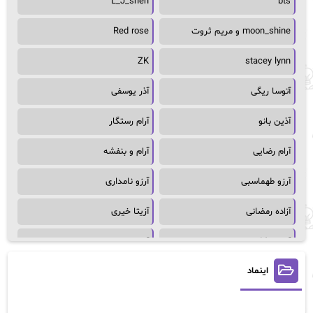
L_J_shen
bts
moon_shine و مریم ثروت
Red rose
ZK
stacey lynn
آتوسا ریگی
آذر یوسفی
آذین بانو
آرام رستگار
آرام رضایی
آرام و بنفشه
آرزو طهماسبی
آرزو نامداری
آزاده رمضانی
آزیتا خیری
آسمان64
آسمان۶۵
اینماد
آسیه احمدی
آگاتا کریستی
آلیس فینی
آمنه قیصری