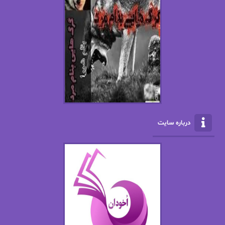
اسما کافی
اصغر زاده
افسانه سماوات
اکرم محمدی
ال جی اسمیت
الف صاد
الکسا ریلی
الکساندر دوما
الناز بوذرجمهری
الناز پاکپور‌
الناز محمدی
الهه
درباره سایت
الهه محمدی
الی مارتینز
اما دون اهو
امیر فرهی
ان اچ کلاین بام
باران
بهار
بهار سلطانی
بهاره حسنی
بهاره شیرازی