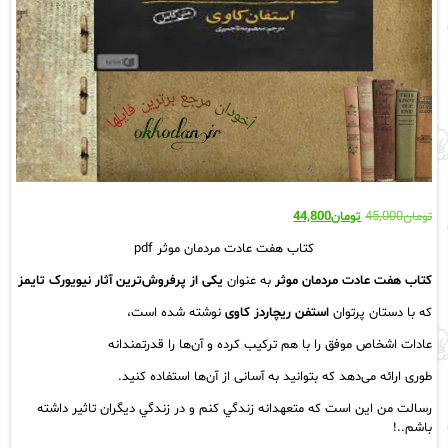
قیمت
قیمت
تومان
45,000
تومان
44,800
اصلی:
فعلی:
کتاب هفت عادت مردمان موثر pdf
تومان45,000
تومان44,800.
بود.
کتاب هفت عادت مردمان موثر
به عنوان
یکی از پرفروش‌ترین آثار نیویورک تایمز
که با دستان پرتوان
استفن ریچاردز کاوی
نوشته شده است،
عادات اشخاص موفق را با هم ترکیب کرده و آن‌ها را قدرتمندانه
طوری ارائه می‌دهد که بتوانید به آسانی از آن‌ها استفاده کنید.
رسالت من اين است كه متعهدانه زندگي كنم و در زندگي ديگران تاثير داشته
باشم..!