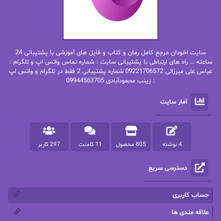
بهاره غفرانی
بهاره.م
بهنام رستاقی
بیتا فرخی
سایت اخودان مرجع کامل رمان و کتاب و فایل های آموزشی با پشتیبانی 24
پاتریشیا ویلسون
پرتو فرهمند
ساعته … راه های ارتباطی با پشتیبانی سایت : شماره تماس واتس اپ و تلگرام :
عباس علی میرزائی 09221706572 شماره پشتیبانی 2 فقط در تلگرام و واتس اپ
: زینب محمودآبادی 09944563705
پرستو
پرستو اسحقی
آمار سایت
پرستو مهاجر
پرستو_س
پرنیا tkd
پرهام رسولی
4 نوشته
805 محصول
11 کامنت
297 کاربر
پروانه قدیمی
پروانه محمدی
دسترسی سریع
پریسا شکور(طوفان خاموش)
پگاه رستمی فرد
پنلوپه اسکای
پنلوپه داگلاس
حساب کاربری
پنلوپه وارد
پونه سعیدی
علاقه مندی ها