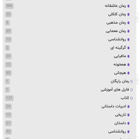
رمان عاشقانه
488
رمان کلکلی
25
رمان مذهبی
6
رمان معمایی
69
روانشناسی
13
گرگینه ای
2
مافیایی
33
همخونه
12
هیجانی
85
رمان رایگان
1
فایل های آموزشی
1
کتاب
127
ادبیات داستانی
24
تاریخی
15
داستان
21
روانشناسی
43