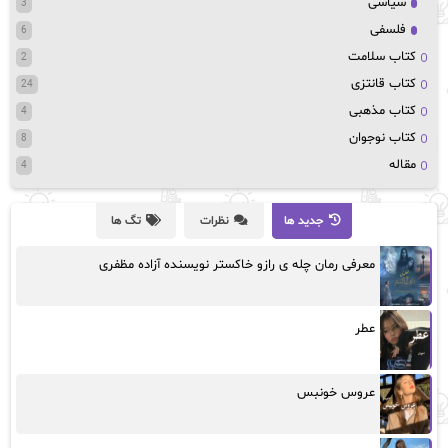
سیاسی
3
فلسفی
6
کتاب سلامت
2
کتاب قانتزی
24
کتاب مذهبی
4
کتاب نوجوان
8
مقاله
4
جدید ها
نظرات
تگ ها
معرفی رمان چله ی رازو خاکستر نویسنده آزاده مظفری
عطر
عروس خونبس