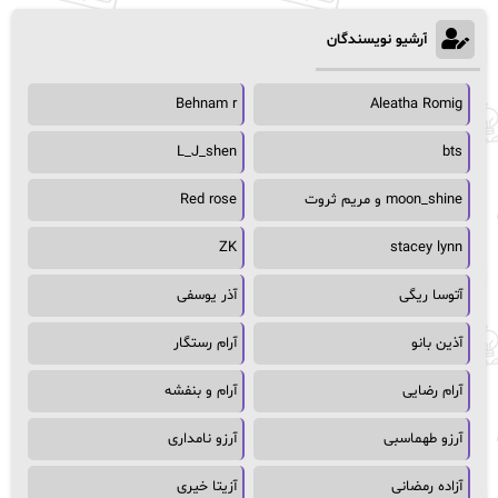
آرشیو نویسندگان
Behnam r
Aleatha Romig
L_J_shen
bts
moon_shine و مریم ثروت
Red rose
ZK
stacey lynn
آتوسا ریگی
آذر یوسفی
آذین بانو
آرام رستگار
آرام رضایی
آرام و بنفشه
آرزو طهماسبی
آرزو نامداری
آزاده رمضانی
آزیتا خیری