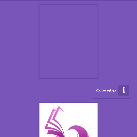
استفانی مهیر
استل مسکم
اسما کافی
اصغر زاده
افسانه سماوات
اکرم محمدی
ال جی اسمیت
الف صاد
الکسا ریلی
الکساندر دوما
الناز بوذرجمهری
الناز پاکپور‌
الناز محمدی
الهه
درباره سایت
الهه محمدی
الی مارتینز
اما دون اهو
امیر فرهی
ان اچ کلاین بام
باران