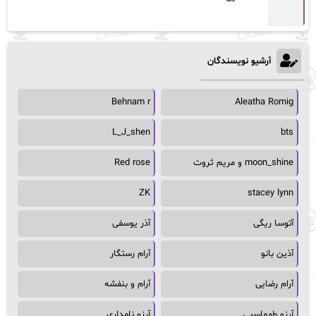
آرشیو نویسندگان
Behnam r
Aleatha Romig
L_J_shen
bts
moon_shine و مریم ثروت
Red rose
ZK
stacey lynn
آتوسا ریگی
آذر یوسفی
آذین بانو
آرام رستگار
آرام رضایی
آرام و بنفشه
آرزو طهماسبی
آرزو نامداری