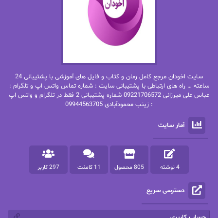
بهار
بهار سلطانی
بهاره حسنی
بهاره شیرازی
بهاره غفرانی
بهاره.م
بهنام رستاقی
بیتا فرخی
سایت اخودان مرجع کامل رمان و کتاب و فایل های آموزشی با پشتیبانی 24
پاتریشیا ویلسون
پرتو فرهمند
ساعته … راه های ارتباطی با پشتیبانی سایت : شماره تماس واتس اپ و تلگرام :
عباس علی میرزائی 09221706572 شماره پشتیبانی 2 فقط در تلگرام و واتس اپ
: زینب محمودآبادی 09944563705
پرستو
پرستو اسحقی
آمار سایت
پرستو مهاجر
پرستو_س
پرنیا tkd
پرهام رسولی
4 نوشته
805 محصول
11 کامنت
297 کاربر
پروانه قدیمی
پروانه محمدی
دسترسی سریع
پریسا شکور(طوفان خاموش)
پگاه رستمی فرد
پنلوپه اسکای
پنلوپه داگلاس
حساب کاربری