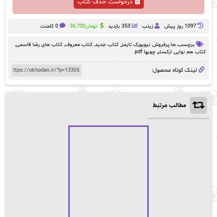
درخواست حذف کتاب
1097 روز پيش
زینب
353 بازدید
تومان
36,700
0 کامنت
برچسب ها:
پرفروش نیویورک تایمز
,
کتاب جدید
,
کتاب معروف
,
کتاب های رضا قاسمی
,
کتاب هم نوایی ارکستر چوبها pdf
لینک کوتاه محصول:
مطالب مرتبط