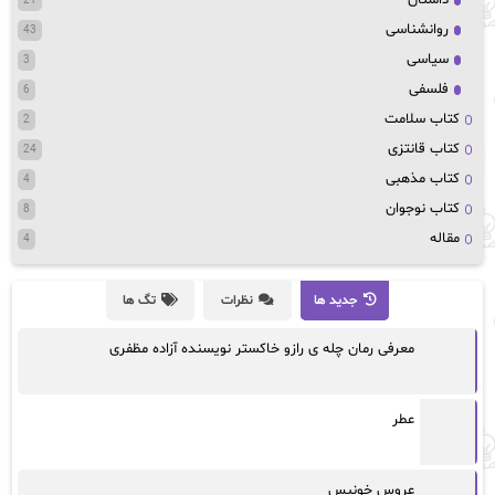
21
روانشناسی
43
سیاسی
3
فلسفی
6
کتاب سلامت
2
کتاب قانتزی
24
کتاب مذهبی
4
کتاب نوجوان
8
مقاله
4
جدید ها
نظرات
تگ ها
معرفی رمان چله ی رازو خاکستر نویسنده آزاده مظفری
عطر
عروس خونبس