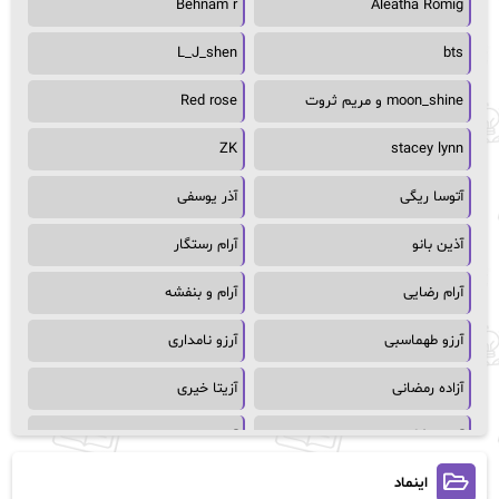
Behnam r
Aleatha Romig
L_J_shen
bts
moon_shine و مریم ثروت
Red rose
ZK
stacey lynn
آتوسا ریگی
آذر یوسفی
آذین بانو
آرام رستگار
آرام رضایی
آرام و بنفشه
آرزو طهماسبی
آرزو نامداری
آزاده رمضانی
آزیتا خیری
آسمان64
آسمان۶۵
اینماد
آسیه احمدی
آگاتا کریستی