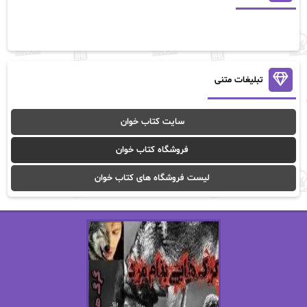
آلیس فینی
آمنه قیصری
آن ماری سلینکو
آنا تاد
آنالیا
آوا
تبلیغات متنی
آوا موسوی
آیدا (Aixi)
سایت کتاب خوان
آیدا باقری
آیسان صادقی
فروشگاه کتاب خوان
ا_اصغر زاده
ا_اصغرزاده
لیست فروشگاه های کتاب خوان
اریک مورگنشترن
از نیلوفر لاری
استفانی مهیر
استل مسکم
اسما کافی
اصغر زاده
افسانه سماوات
اکرم محمدی