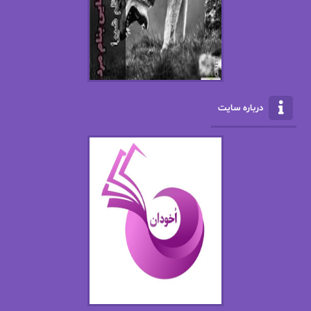
ال جی اسمیت
الف صاد
الکسا ریلی
الکساندر دوما
الناز بوذرجمهری
الناز پاکپور‌
الناز محمدی
الهه
درباره سایت
الهه محمدی
الی مارتینز
اما دون اهو
امیر فرهی
ان اچ کلاین بام
باران
بهار
بهار سلطانی
بهاره حسنی
بهاره شیرازی
بهاره غفرانی
بهاره.م
بهنام رستاقی
بیتا فرخی