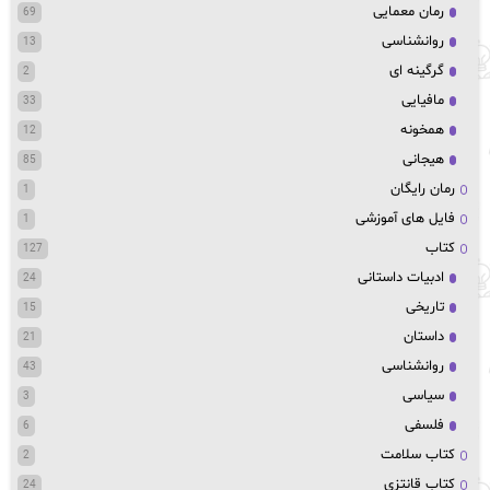
رمان معمایی
69
روانشناسی
13
گرگینه ای
2
مافیایی
33
همخونه
12
هیجانی
85
رمان رایگان
1
فایل های آموزشی
1
کتاب
127
ادبیات داستانی
24
تاریخی
15
داستان
21
روانشناسی
43
سیاسی
3
فلسفی
6
کتاب سلامت
2
کتاب قانتزی
24