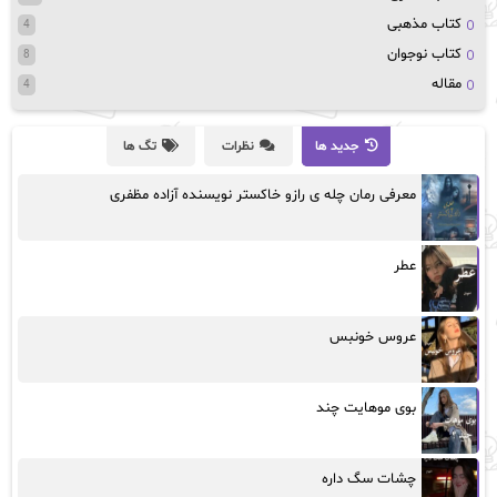
کتاب مذهبی
4
کتاب نوجوان
8
مقاله
4
جدید ها
نظرات
تگ ها
معرفی رمان چله ی رازو خاکستر نویسنده آزاده مظفری
عطر
عروس خونبس
بوی موهایت چند
چشات سگ داره