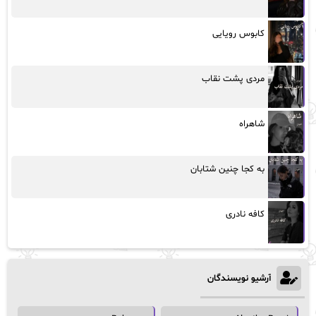
کابوس رویایی
مردی پشت نقاب
شاهراه
به کجا چنین شتابان
کافه نادری
آرشیو نویسندگان