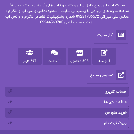
سایت اخودان مرجع کامل رمان و کتاب و فایل های آموزشی با پشتیبانی 24
پاتریشیا ویلسون
پرتو فرهمند
ساعته … راه های ارتباطی با پشتیبانی سایت : شماره تماس واتس اپ و تلگرام :
عباس علی میرزائی 09221706572 شماره پشتیبانی 2 فقط در تلگرام و واتس اپ
: زینب محمودآبادی 09944563705
پرستو
پرستو اسحقی
آمار سایت
پرستو مهاجر
پرستو_س
پرنیا tkd
پرهام رسولی
4 نوشته
805 محصول
11 کامنت
297 کاربر
پروانه قدیمی
پروانه محمدی
دسترسی سریع
پریسا شکور(طوفان خاموش)
پگاه رستمی فرد
پنلوپه اسکای
پنلوپه داگلاس
حساب کاربری
پنلوپه وارد
پونه سعیدی
علاقه مندی ها
خرید های من
تاران
ترانه بانو
ورود/ ثبت نام
ترنم.25
تیلور