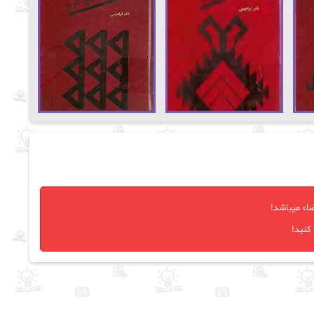
اء میباشد!
کنید!