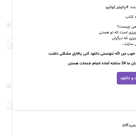
ده: #پائولو_کوئلیو
 کتاب
قعی چیست؟
یزی است که تو هستی
یزی که دیگران
ی سازند…
وب من اگه نتونستی دانلود کنی یافایل مشکلی داشت
ماده انجام خدمات هستن
 و دانلود
pdf
دpdf