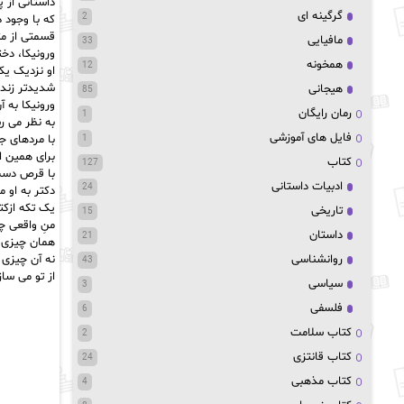
داستانی از پائولو کو
گرگینه ای
2
که با وجود 
قسمتی از متن
مافیایی
33
ورونیکا، دختر
همخونه
12
او نزدیک‌ یک
شدیدتر زندگی
هیجانی
85
ورونیکا به‌ آ
رمان رایگان
1
به نظر می ر
فایل های آموزشی
با مردهای ج
1
برای همین
کتاب
127
با قرص دست
ادبیات داستانی
24
دکتر به او م
یک تکه ازکتا
تاریخی
15
منِ واقعی 
داستان
21
همان چیزی 
روانشناسی
نه آن چیزی 
43
از تو می سا
سیاسی
3
فلسفی
6
کتاب سلامت
2
کتاب قانتزی
24
کتاب مذهبی
4