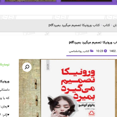
دان
-
کتاب
-
کتاب ورونیکا تصمیم میگیرد بمیردpdf
ب ورونیکا تصمیم میگیرد بمیردpdf
10:23
کتاب
,
روانشناسی
تومان
00
ورونیکا
داستانی از پ
که با و
♥️رمان:
♥️ژانر: