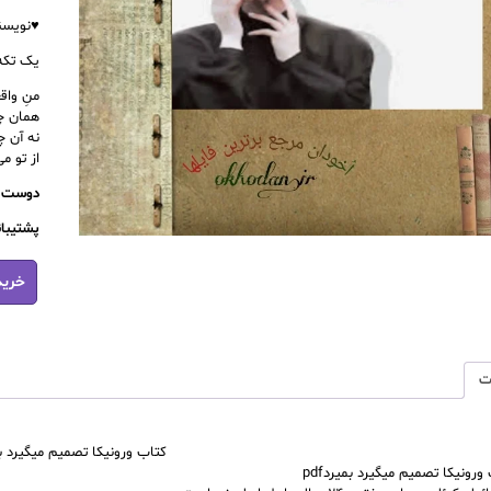
♥️نویسن
یک تکه
منِ وا
همان چ
نه آن چ
از تو م
دوست خ
پشتیبانان ما 24 ساعته آ
کتاب
خرید
ورونیکا
تصمیم
میگیرد
بمیرد
عدد
ت
کتاب ورونیکا تصمیم میگیرد بمیر
رونیکا تصمیم میگیرد بمیردpdf