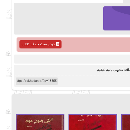
درخواست حذف کتاب
,
کتابهای پائولو کوئیلو