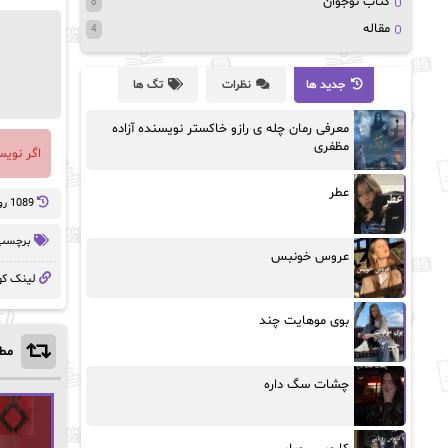
کتاب نوجوان
8
مقاله
4
جدید ها
نظرات
تگ ها
معرفی رمان چله ی رازو خاکستر نویسنده آزاده
مظفری
اگر نوی
عطر
1089 روز پيش
برچسب 
عروس خونبس
لینک کو
بوی موهایت چند
مطا
چشات سگ داره