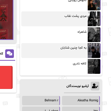
کابوس رویایی
مردی پشت نقاب
شاهراه
به کجا چنین شتابان
کام
کافه نادری
آرشیو نویسندگان
Behnam r
Aleatha Romig