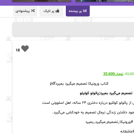
پر بیننده
پر لایک
پیشنهادی
18
قیمت
قیمت
43,8
تومان
35,600
اصلی:
فعلی:
کتاب ورونیکا تصمیم میگیرد بمیردpdf
تومان43,800
تومان35,600.
بود.
 تصمیم می‌گیرد بمیرد;پائولو کوئیلو
ائولو کوئلیو درباره دختری ۲۴ ساله، اهل اسلوونی است
جود داشتن زندگی نرمال تصمیم به خودکشی می‌گیرد.
 #ورونیکا_تصمیم_میگیرد_بمیرد
 #عاشقانه