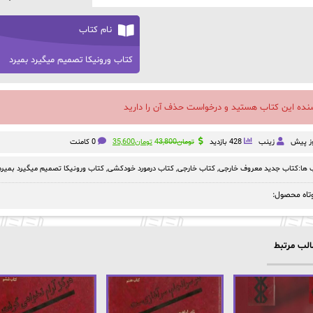
نام کتاب
کتاب ورونیکا تصمیم میگیرد بمیرد
سنده این کتاب هستید و درخواست حذف آن را دارید
قیمت
قیمت
زینب
428 بازدید
تومان
43,800
تومان
35,600
0 کامنت
اصلی:
فعلی:
تومان43,800
تومان35,600.
ها:
کتاب جدید معروف خارجی
,
کتاب خارجی
,
کتاب درمورد خودکشی
,
کتاب ورونیکا تصمیم میگیرد بمیردpdf
بود.
تاه محصول:
لب مرتبط