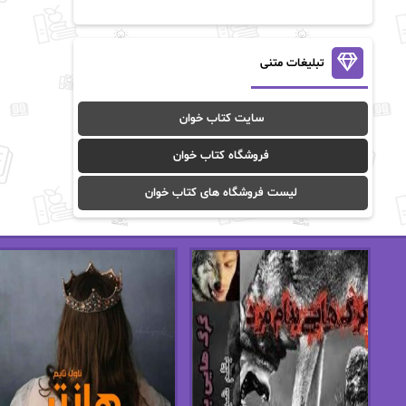
آن ماری سلینکو
آنا تاد
آنالیا
آوا
تبلیغات متنی
آوا موسوی
آیدا (Aixi)
سایت کتاب خوان
آیدا باقری
آیسان صادقی
فروشگاه کتاب خوان
ا_اصغر زاده
ا_اصغرزاده
لیست فروشگاه های کتاب خوان
اریک مورگنشترن
از نیلوفر لاری
استفانی مهیر
استل مسکم
اسما کافی
اصغر زاده
افسانه سماوات
اکرم محمدی
ال جی اسمیت
الف صاد