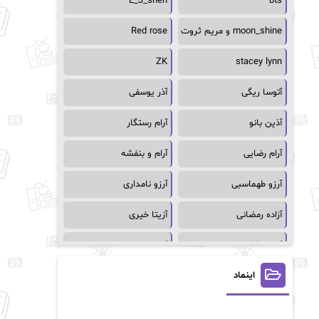
L_J_shen
bts
moon_shine و مریم ثروت
Red rose
ZK
stacey lynn
آتوسا ریگی
آذر یوسفی
آذین بانو
آرام رستگار
آرام رضایی
آرام و بنفشه
آرزو طهماسبی
آرزو نامداری
آزاده رمضانی
آزیتا خیری
آسمان64
آسمان۶۵
اینماد
آسیه احمدی
آگاتا کریستی
آلیس فینی
آمنه قیصری