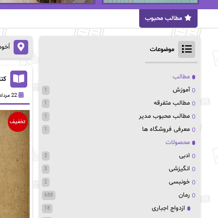
مطالب محبوب
اُخو
موضوعات
مطالب
کتا
آموزش
1
22 مرداد 1402
مطالب متفرقه
1
مطالب محبوب مدیر
1
تخفیف
معرفی فروشگاه ها
1
محصولات
ادبی
3
انگیزشی
3
خونبسی
2
رمان
688
ازدواج اجباری
18