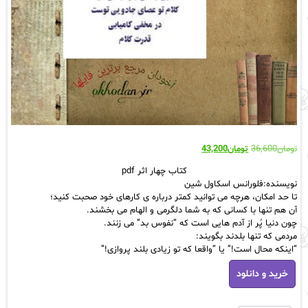
قیمت
قیمت
تومان
36,600
تومان
43,200
اصلی:
فعلی:
کتاب چهار اثر pdf
تومان36,600
تومان43,200.
نویسنده:فلورانس اسکاول شین
بود.
تا حد امکان، هرچه می توانید کمتر درباره ی کارهای خود صحبت کنید؛
آن هم تنها با کسانی که به شما دلگرمی و الهام می بخشند.
چون دنیا پُر از آدم هایی است که “نفوس بد” می زنند.
مردمی که تنها بلدند بگویند:
“اینکه محال است!” یا “واقعا که تو زیادی بلند پروازی!”
کتاب
خرید و دانلود
چهار
اثر
pdf