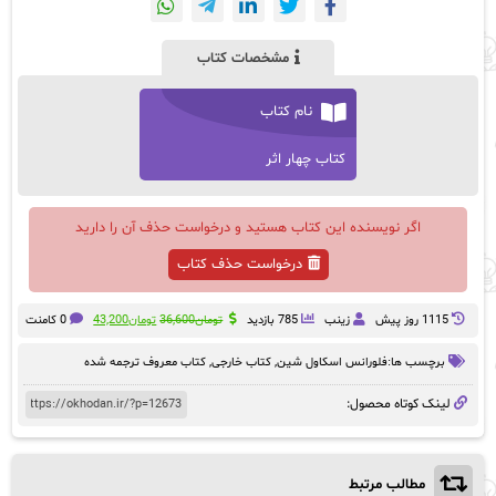
مشخصات کتاب
نام کتاب
کتاب چهار اثر
اگر نویسنده این کتاب هستید و درخواست حذف آن را دارید
درخواست حذف کتاب
قیمت
قیمت
1115 روز پيش
زینب
785 بازدید
تومان
36,600
تومان
43,200
0 کامنت
اصلی:
فعلی:
تومان36,600
تومان43,200.
برچسب ها:
فلورانس اسکاول شین
,
کتاب خارجی
,
کتاب معروف ترجمه شده
بود.
لینک کوتاه محصول:
مطالب مرتبط