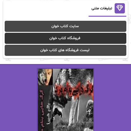
آنالیا
آوا
تبلیغات متنی
آوا موسوی
آیدا (Aixi)
سایت کتاب خوان
آیدا باقری
آیسان صادقی
فروشگاه کتاب خوان
ا_اصغر زاده
ا_اصغرزاده
لیست فروشگاه های کتاب خوان
اریک مورگنشترن
از نیلوفر لاری
استفانی مهیر
استل مسکم
اسما کافی
اصغر زاده
افسانه سماوات
اکرم محمدی
ال جی اسمیت
الف صاد
الکسا ریلی
الکساندر دوما