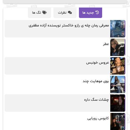
جدید ها
نظرات
تگ ها
معرفی رمان چله ی رازو خاکستر نویسنده آزاده مظفری
عطر
عروس خونبس
بوی موهایت چند
چشات سگ داره
کابوس رویایی