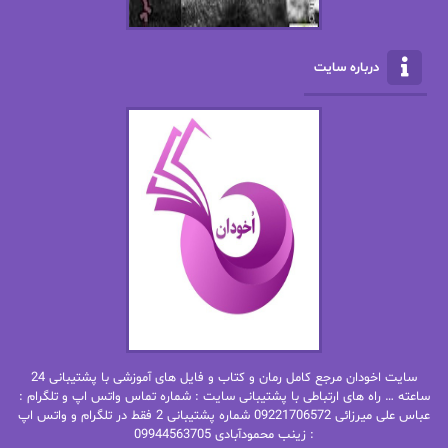
الناز بوذرجمهری
الناز پاکپور‌
الناز محمدی
الهه
درباره سایت
الهه محمدی
الی مارتینز
اما دون اهو
امیر فرهی
ان اچ کلاین بام
باران
بهار
بهار سلطانی
بهاره حسنی
بهاره شیرازی
بهاره غفرانی
بهاره.م
بهنام رستاقی
بیتا فرخی
سایت اخودان مرجع کامل رمان و کتاب و فایل های آموزشی با پشتیبانی 24
پاتریشیا ویلسون
پرتو فرهمند
ساعته … راه های ارتباطی با پشتیبانی سایت : شماره تماس واتس اپ و تلگرام :
عباس علی میرزائی 09221706572 شماره پشتیبانی 2 فقط در تلگرام و واتس اپ
: زینب محمودآبادی 09944563705
پرستو
پرستو اسحقی