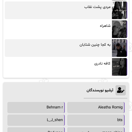
مردی پشت نقاب
شاهراه
به کجا چنین شتابان
کافه نادری
آرشیو نویسندگان
Behnam r
Aleatha Romig
L_J_shen
bts