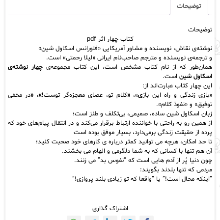
عدد
توضیحات
توضیحات
کتاب چهار اثر pdf
نوشته‌ی نقاش، نویسنده و مشاور آمریکایی «
فلورانس اسکاول شین
»
و ترجمه‌ی نویسنده و مترجم صاحب‌نام ایرانی «لیلا رحمتی» است.
همان‌طور که از نام کتاب مشخص است، این کتاب مجموعه‌ی
چهار نوشته‌ی
اسکاول ‌شین
است.
این چهار کتاب عبارت‌اند از:
«بازی زندگی و راه این باز
ی
»،
«
کلام تو، عصای معجزه‌گر توست
!»، «
در مخفی
توفیق» و «
نفوذ کلام»
.
زبان اسکاول شین ساده، صمیمی، بی‌تکلف و طنز است؛
از همین‌ رو به‌ راحتی با خواننده ارتباط برقرار می‌کند و در انتقال پیام‌های خود که
پرده از حقیقت زندگی بر‌می‌دارد، بسیار موفق بوده است
تا حد امکان، هرچه می توانید کمتر درباره ی کارهای خود صحبت کنید؛
آن هم تنها با کسانی که به شما
دلگرمی
و الهام می بخشند.
چون دنیا پُر از آدم هایی است که “نفوس بد” می زنند.
مردمی که تنها بلدند بگویند:
“اینکه محال است!” یا “واقعا که تو زیادی بلند پروازی!”
اشتراک گذاری