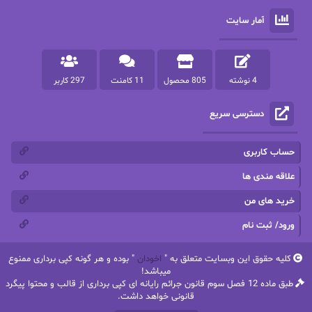
آمار سایت
پرستو مهاجر
پرستو_س
پرنیا tkd
پرهام رسولی
4 نوشته
805 محصول
11 کامنت
297 کاربر
پروانه قدیمی
پروانه محمدی
دسترسی سریع
پریسا شکور(طوفان خاموش)
پگاه رستمی فرد
پنلوپه اسکای
پنلوپه داگلاس
حساب کاربری
پنلوپه وارد
پونه سعیدی
علاقه مندی ها
خرید های من
تاران
ترانه بانو
ورود/ ثبت نام
ترنم.25
تیلور
کلیه حقوق این وبسایت متعلق به "
اخودان
" بوده و هر گونه کپی برداری ممنوع
ثمین سرابی
جان فاولز
میباشد!
طبق ماده 12 فصل سوم قانون جرائم رایانه ای کپی برداری از قالب و محتوا پیگرد
جان گرین
جرج.آر.آر.مارتین
قانونی خواهد داشت.