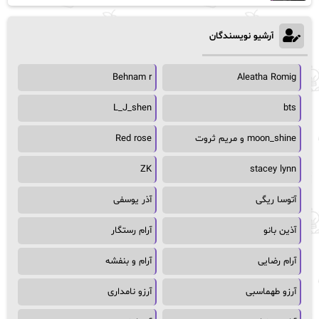
آرشیو نویسندگان
Behnam r
Aleatha Romig
L_J_shen
bts
moon_shine و مریم ثروت
Red rose
ZK
stacey lynn
آتوسا ریگی
آذر یوسفی
آذین بانو
آرام رستگار
آرام رضایی
آرام و بنفشه
آرزو طهماسبی
آرزو نامداری