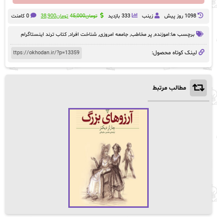
قیمت
قیمت
1098 روز پيش
زینب
333 بازدید
تومان
45,000
تومان
38,900
0 کامنت
اصلی:
فعلی:
تومان45,000
تومان38,900.
برچسب ها:
اموزنده
,
پر مخاطب
,
جامعه امروزی
,
شناخت افراد
,
کتاب ترند اینستاگرام
بود.
لینک کوتاه محصول:
مطالب مرتبط