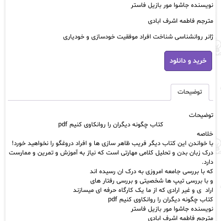
بود.
نویسنده جاشوا مور بازیل فاستر
مترجم فاطمه اشرف ابادی
ژانر روانشناسی شناخت افراد موفقیت خودسازی و خودیاری
کتاب
خرید و دانلود
چگونه
دیگران
را
روانکاوی
توضیحات
کنیم
pdf
توضیحات
عدد
کتاب چگونه دیگران را روانکاوی کنیم pdf
خلاصه
با خواندن این کتاب دیگر فریب ظاهر سازی ها و افراد دروغگو را نخواهید خورد!
درک زبان بدن و تحلیل کلامی مهارتی است که نیاز به آموزش و تمرین و ممارست
دارد.
که با بررسی جامعه امروزی به درک ان رسیده اند
و با بررسی تیپ ها شخصیتی و بررسی رفتار های
اراد ی و غیر ارادی که از ما یک کارگاه حرفه ای میسازند
کتاب چگونه دیگران را روانکاوی کنیم pdf
نویسنده جاشوا مور بازیل فاستر
مترجم فاطمه اشرف ابادی