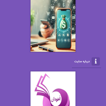
اسما کافی
اصغر زاده
افسانه سماوات
اکرم محمدی
ال جی اسمیت
الف صاد
الکسا ریلی
الکساندر دوما
الناز بوذرجمهری
الناز پاکپور‌
الناز محمدی
الهه
درباره سایت
الهه محمدی
الی مارتینز
اما دون اهو
امیر فرهی
ان اچ کلاین بام
باران
بهار
بهار سلطانی