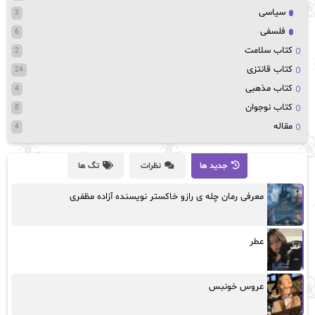
سیاسی
3
فلسفی
6
کتاب سلامت
2
کتاب قانتزی
24
کتاب مذهبی
4
کتاب نوجوان
8
مقاله
4
جدید ها
نظرات
تگ ها
معرفی رمان چله ی رازو خاکستر نویسنده آزاده مظفری
عطر
عروس خونبس