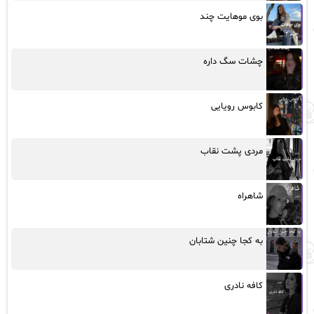
بوی موهایت چند
چشات سگ داره
کابوس رویایی
مردی پشت نقاب
شاهراه
به کجا چنین شتابان
کافه نادری