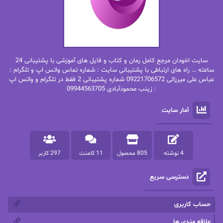
بهاره حسنی
بهاره شیرازی
بهاره غفرانی
بهاره.م
بهنام رستاقی
بیتا فرخی
سایت اخودان مرجع کامل رمان و کتاب و فایل های آموزشی با پشتیبانی 24
پاتریشیا ویلسون
پرتو فرهمند
ساعته … راه های ارتباطی با پشتیبانی سایت : شماره تماس واتس اپ و تلگرام :
عباس علی میرزائی 09221706572 شماره پشتیبانی 2 فقط در تلگرام و واتس اپ
: زینب محمودآبادی 09944563705
پرستو
پرستو اسحقی
آمار سایت
پرستو مهاجر
پرستو_س
پرنیا tkd
پرهام رسولی
4 نوشته
805 محصول
11 کامنت
297 کاربر
پروانه قدیمی
پروانه محمدی
دسترسی سریع
پریسا شکور(طوفان خاموش)
پگاه رستمی فرد
پنلوپه اسکای
پنلوپه داگلاس
حساب کاربری
پنلوپه وارد
پونه سعیدی
علاقه مندی ها