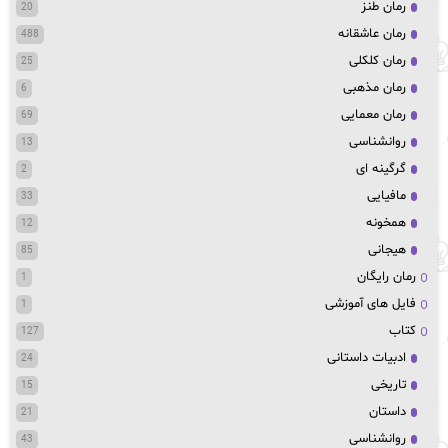
رمان طنز
20
رمان عاشقانه
488
رمان کلکلی
25
رمان مذهبی
6
رمان معمایی
69
روانشناسی
13
گرگینه ای
2
مافیایی
33
همخونه
12
هیجانی
85
رمان رایگان
1
فایل های آموزشی
1
کتاب
127
ادبیات داستانی
24
تاریخی
15
داستان
21
روانشناسی
43