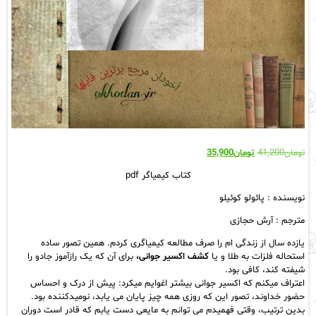
قیمت
قیمت
تومان
41,200
تومان
35,900
اصلی:
فعلی:
کتاب کیمیاگر pdf
تومان41,200
تومان35,900.
بود.
نویسنده : پائولو کوئیلو
مترجم : آرش حجازی
یازده سال از زندگی ام را صرف مطالعه کیمیاگری کردم. همین تصور ساده
استحاله فلزات به طلا و یا
کشف اکسیر جوانی،
برای آن که یک رازآموز جادو را
شیفته کند، کافی بود.
اعتراف میکنم که اکسیر جوانی بیشتر اغوایم میکرد: پیش از درک و احساس
حضور خداوند، تصور این که روزی همه چیز پایان می یابد، نومیدکننده بود.
بدین ترتیب، وقتی فهمیدم می توانم به مایعی دست یابم که قادر است دوران