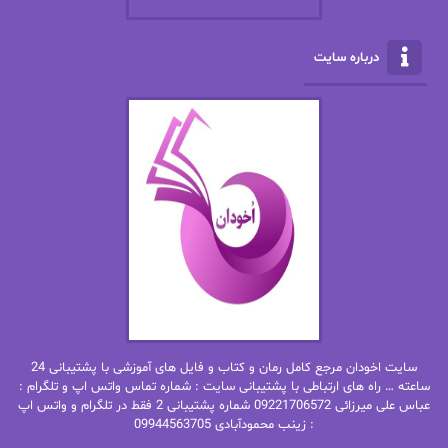
الناز محمدی
الهه
درباره سایت
الهه محمدی
الی مارتینز
اما دون اهو
امیر فرهی
ان اچ کلاین بام
باران
بهار
بهار سلطانی
بهاره حسنی
بهاره شیرازی
بهاره غفرانی
بهاره.م
بهنام رستاقی
بیتا فرخی
سایت اخودان مرجع کامل رمان و کتاب و فایل های آموزشی با پشتیبانی 24
پاتریشیا ویلسون
پرتو فرهمند
ساعته … راه های ارتباطی با پشتیبانی سایت : شماره تماس واتس اپ و تلگرام :
عباس علی میرزائی 09221706572 شماره پشتیبانی 2 فقط در تلگرام و واتس اپ
: زینب محمودآبادی 09944563705
پرستو
پرستو اسحقی