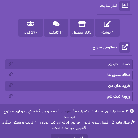
آمار سایت
پرستو مهاجر
پرستو_س
پرنیا tkd
پرهام رسولی
4 نوشته
805 محصول
11 کامنت
297 کاربر
پروانه قدیمی
پروانه محمدی
دسترسی سریع
پریسا شکور(طوفان خاموش)
پگاه رستمی فرد
پنلوپه اسکای
پنلوپه داگلاس
حساب کاربری
پنلوپه وارد
پونه سعیدی
علاقه مندی ها
خرید های من
تاران
ترانه بانو
ورود/ ثبت نام
ترنم.25
تیلور
کلیه حقوق این وبسایت متعلق به "
اخودان
" بوده و هر گونه کپی برداری ممنوع
ثمین سرابی
جان فاولز
میباشد!
طبق ماده 12 فصل سوم قانون جرائم رایانه ای کپی برداری از قالب و محتوا پیگرد
جان گرین
جرج.آر.آر.مارتین
قانونی خواهد داشت.