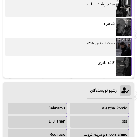
مردی پشت نقاب
شاهراه
به کجا چنین شتابان
کافه نادری
آرشیو نویسندگان
Behnam r
Aleatha Romig
L_J_shen
bts
moon_shine و مریم ثروت
Red rose