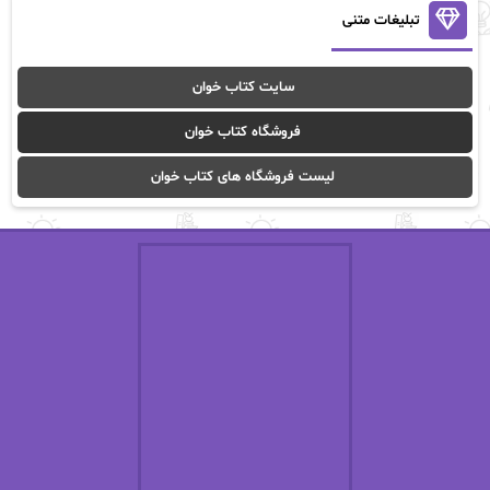
آنالیا
آوا
تبلیغات متنی
آوا موسوی
آیدا (Aixi)
سایت کتاب خوان
آیدا باقری
آیسان صادقی
فروشگاه کتاب خوان
ا_اصغر زاده
ا_اصغرزاده
لیست فروشگاه های کتاب خوان
اریک مورگنشترن
از نیلوفر لاری
استفانی مهیر
استل مسکم
اسما کافی
اصغر زاده
افسانه سماوات
اکرم محمدی
ال جی اسمیت
الف صاد
الکسا ریلی
الکساندر دوما
الناز بوذرجمهری
الناز پاکپور‌