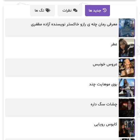
جدید ها
نظرات
تگ ها
معرفی رمان چله ی رازو خاکستر نویسنده آزاده مظفری
عطر
عروس خونبس
بوی موهایت چند
چشات سگ داره
کابوس رویایی