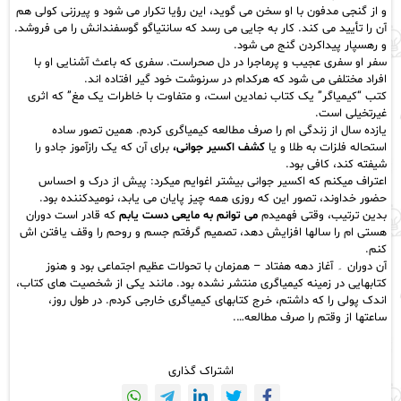
و از گنجی مدفون با او سخن می گوید، این رؤیا تکرار می شود و پیرزنی کولی هم
آن را تأیید می کند. کار به جایی می رسد که سانتیاگو گوسفندانش را می فروشد.
و رهسپار پیداکردن گنج می شود.
سفر او سفری عجیب و پرماجرا در دل صحراست. سفری که باعث آشنایی او با
افراد مختلفی می شود که هرکدام در سرنوشت خود گیر افتاده اند.
کتب “کیمیاگر” یک کتاب نمادین است، و متفاوت با خاطرات یک مغ” که اثری
غیرتخیلی است.
یازده سال از زندگی ام را صرف مطالعه کیمیاگری کردم. همین تصور ساده
استحاله فلزات به طلا و یا
کشف اکسیر جوانی،
برای آن که یک رازآموز جادو را
شیفته کند، کافی بود.
اعتراف میکنم که اکسیر جوانی بیشتر اغوایم میکرد: پیش از درک و احساس
حضور خداوند، تصور این که روزی همه چیز پایان می یابد، نومیدکننده بود.
بدین ترتیب، وقتی فهمیدم
می توانم به مایعی دست یابم
که قادر است دوران
هستی ام را سالها افزایش دهد، تصمیم گرفتم جسم و روحم را وقف یافتن اش
کنم.
آن دوران ۔ آغاز دهه هفتاد – همزمان با تحولات عظیم اجتماعی بود و هنوز
کتابهایی در زمینه کیمیاگری منتشر نشده بود. مانند یکی از شخصیت های کتاب،
اندک پولی را که داشتم، خرج کتابهای کیمیاگری خارجی کردم. در طول روز،
ساعتها از وقتم را صرف مطالعه….
اشتراک گذاری