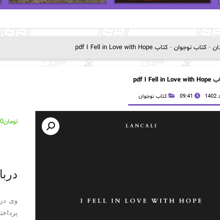
دان
-
کتاب نوجوان
-
کتاب pdf I Fell in Love with Hope
pdf I Fell in Love 
09:41
کتاب نوجوان
تومان
00
ک
درباره ی ر
وی در
پرداخت