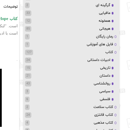
گرگینه ای
2
توضیحات
مافیایی
33
کتاب I Fell In Love With Hope
همخونه
12
است. “لنکا
هیجانی
85
است با ادب
رمان رایگان
1
فایل های آموزشی
1
کتاب
127
.
ادبیات داستانی
24
تاریخی
15
داستان
21
روانشناسی
43
سیاسی
3
فلسفی
6
کتاب سلامت
2
کتاب قانتزی
24
کتاب مذهبی
4