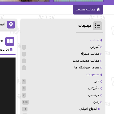
مطالب محبوب
اُخو
موضوعات
مطالب
کتاب with Hope
آموزش
1
20 خرداد 1402
مطالب متفرقه
1
مطالب محبوب مدیر
1
معرفی فروشگاه ها
1
محصولات
ادبی
3
انگیزشی
3
خونبسی
2
رمان
688
ازدواج اجباری
18