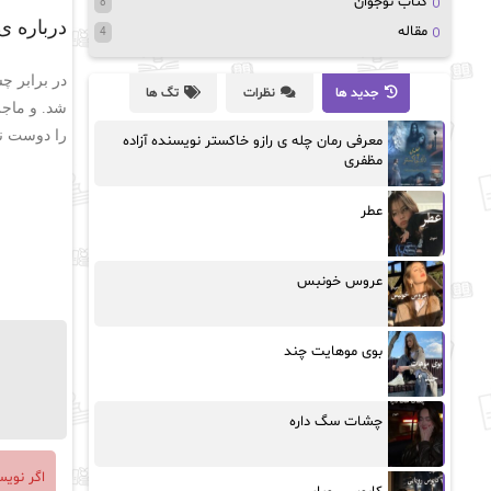
کتاب نوجوان
8
درباره ی
مقاله
4
در برابر چ
جدید ها
نظرات
تگ ها
شد. و ماجر
را دوست ند
معرفی رمان چله ی رازو خاکستر نویسنده آزاده
مظفری
عطر
عروس خونبس
بوی موهایت چند
چشات سگ داره
اگر نوی