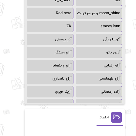
L_J_shen
bts
moon_shine و مریم ثروت
Red rose
ZK
stacey lynn
آتوسا ریگی
آذر یوسفی
آذین بانو
آرام رستگار
آرام رضایی
آرام و بنفشه
آرزو طهماسبی
آرزو نامداری
آزاده رمضانی
آزیتا خیری
آسمان64
آسمان۶۵
اینماد
آسیه احمدی
آگاتا کریستی
آلیس فینی
آمنه قیصری