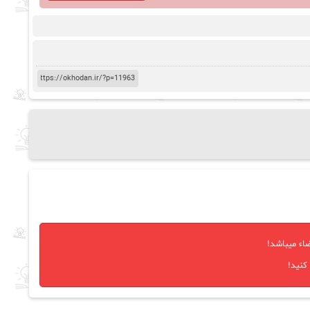
اء میباشد!
کنید!