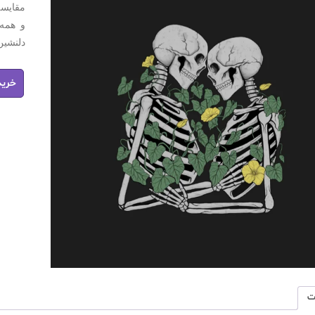
مقایسه
و همه
دلنشین
کتاب
خرید
pdf
I
Fell
in
Love
with
Hope
عدد
ت