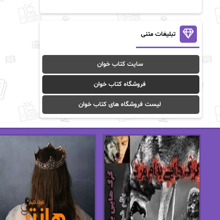
آن ماری سلینکو
آنا تاد
آنالیا
آوا
تبلیغات متنی
آوا موسوی
آیدا (Aixi)
سایت کتاب خوان
آیدا باقری
آیسان صادقی
فروشگاه کتاب خوان
ا_اصغر زاده
ا_اصغرزاده
لیست فروشگاه های کتاب خوان
اریک مورگنشترن
از نیلوفر لاری
استفانی مهیر
استل مسکم
اسما کافی
اصغر زاده
افسانه سماوات
اکرم محمدی
ال جی اسمیت
الف صاد