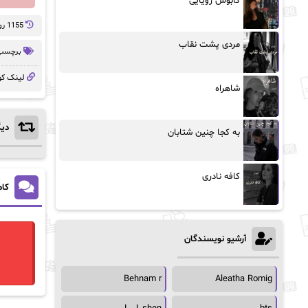
کابوس رویایی
1155 روز پيش
مردی پشت نقاب
برچسب 
لینک کو
شاهراه
دیگ
به کجا چنین شتابان
کافه نادری
کام
آرشیو نویسندگان
Behnam r
Aleatha Romig