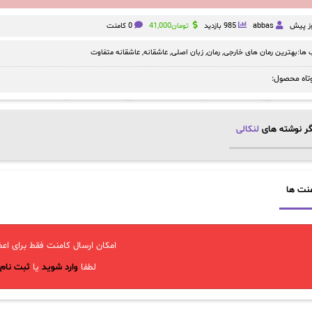
abbas
985 بازدید
تومان
41,000
0 کامنت
ها:
بهترین رمان های خارجی
,
رمان
,
زبان اصلی
,
عاشقانه
,
عاشقانه متفاوت
تاه محصول:
ر نوشته های
لنکالی
نت ها
امکان ارسال کامنت فقط برای اعض
لطفا
وارد شوید
یا
ثبت نام