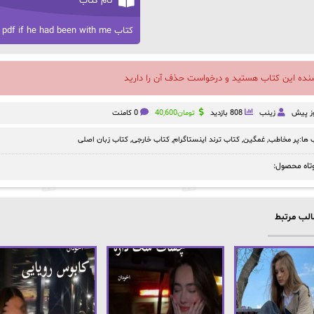
نام کتاب
کتاب pdf if he had been with me
سنده این کتاب هستید و درخواست حذف آن را دارید
زینب
808 بازدید
تومان
40,600
0 کامنت
ها:
پر مخاطب
,
غمگین
,
کتاب ترند اینستاگرام
,
کتاب خارجی
,
کتاب زبان اصلی
تاه محصول:
لب مرتبط