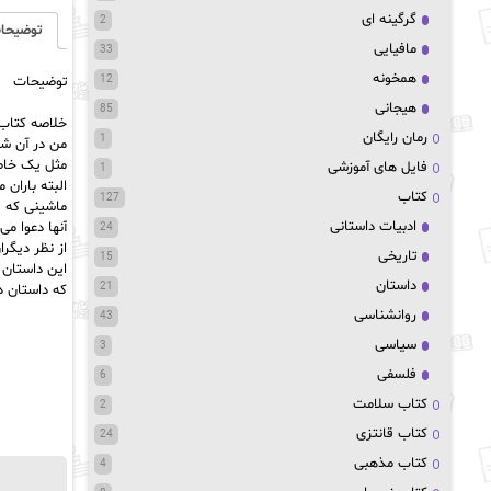
گرگینه ای
2
توضیحا
مافیایی
33
همخونه
12
توضیحات
هیجانی
85
خلاصه کتاب df
رمان رایگان
1
من در آن شب
مثل یک خاط
فایل های آموزشی
1
البته باران 
کتاب
127
ماشینی که پ
ادبیات داستانی
آنها دعوا م
24
از نظر دیگر
تاریخی
15
این داستان 
داستان
21
که داستان د
روانشناسی
43
سیاسی
3
فلسفی
6
کتاب سلامت
2
کتاب قانتزی
24
کتاب مذهبی
4