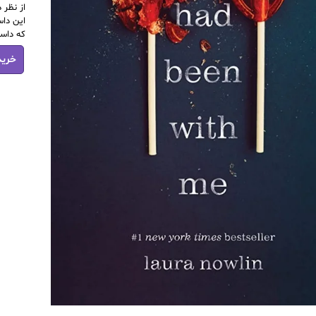
از نظر 
این داس
که داست
کتاب
خرید
pdf
if
he
had
been
with
me
عدد