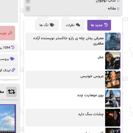
کتاب نوجوان
8
مقاله
4
جدید ها
نظرات
تگ ها
اگر نوی
معرفی رمان چله ی رازو خاکستر نویسنده آزاده
مظفری
1094 روز پيش
عطر
برچسب 
لینک کو
عروس خونبس
مطا
بوی موهایت چند
چشات سگ داره