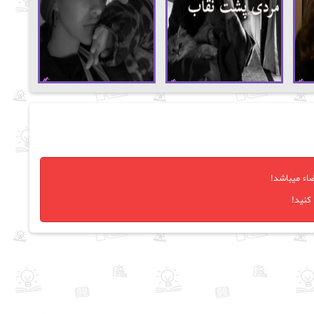
اء میباشد!
کنید!