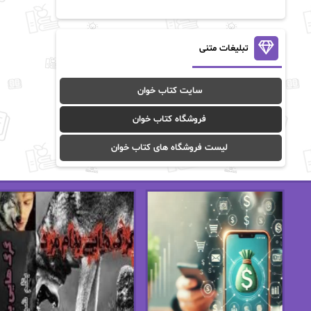
آن ماری سلینکو
آنا تاد
آنالیا
آوا
تبلیغات متنی
آوا موسوی
آیدا (Aixi)
سایت کتاب خوان
آیدا باقری
آیسان صادقی
فروشگاه کتاب خوان
ا_اصغر زاده
ا_اصغرزاده
لیست فروشگاه های کتاب خوان
اریک مورگنشترن
از نیلوفر لاری
استفانی مهیر
استل مسکم
اسما کافی
اصغر زاده
افسانه سماوات
اکرم محمدی
ال جی اسمیت
الف صاد