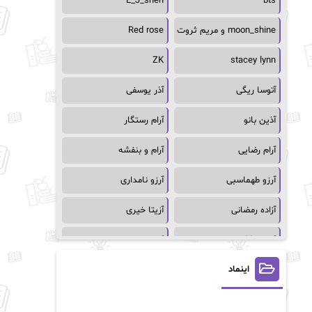
L_J_shen
bts
moon_shine و مریم ثروت
Red rose
ZK
stacey lynn
آتوسا ریگی
آذر یوسفی
آذین بانو
آرام رستگار
آرام رضایی
آرام و بنفشه
آرزو طهماسبی
آرزو نامداری
آزاده رمضانی
آزیتا خیری
آسمان64
آسمان۶۵
اینماد
آسیه احمدی
آگاتا کریستی
آلیس فینی
آمنه قیصری