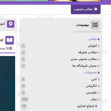
مطالب محبوب
اُخو
موضوعات
مطالب
کتاب  with me
آموزش
1
18 مرداد 1402
مطالب متفرقه
1
مطالب محبوب مدیر
1
معرفی فروشگاه ها
1
محصولات
ادبی
3
انگیزشی
3
خونبسی
2
رمان
688
ازدواج اجباری
18