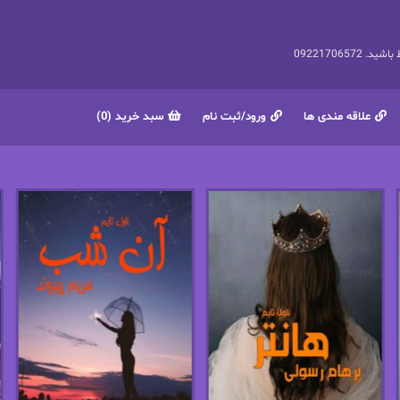
092217065
علاقه مندی ها
ورود/ثبت نام
سبد خرید (0)