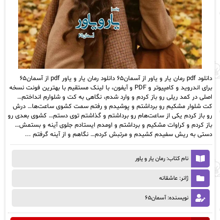
دانلود pdf رمان یار و یاور از آسمان۶۵ دانلود رمان یار و یاور pdf از آسمان۶۵
برای اندروید و کامپیوتر و PDF و آیفون، با لینک مستقیم با بهترین فونت نسخه
اصلی در کمد ریلی رو باز کردم و وارد شدم، نگاهی به کت و شلوارم‌ انداختم…
کت شلوار مشکیم رو برداشتم و پوشیدم و رفتم سمت کشوی ساعت‌ها… درش
رو باز کردم یکی از ساعت‌هام رو برداشتم و گذاشتم توی دستم… کشوی بعدی رو
باز کردم و کراوات مشکیم و برداشتم و اومدم ایستادم جلوی آینه و بستمش…
دستی به ریش سفیدم کشیدم و مرتبش کردم… نگاهم و از آینه گرفتم ...
نام کتاب: رمان یار و یاور
ژانر: عاشقانه
نویسنده: آسمان۶۵