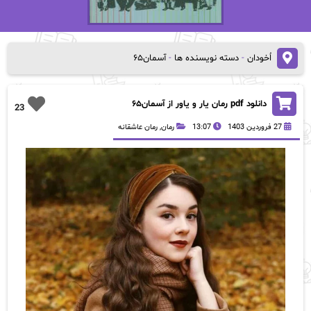
اُخودان
-
دسته نویسنده ها
-
آسمان۶۵
دانلود pdf رمان یار و یاور از آسمان۶۵
23
27 فروردین 1403
13:07
رمان
,
رمان عاشقانه