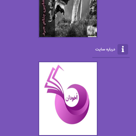
ال جی اسمیت
الف صاد
الکسا ریلی
الکساندر دوما
الناز بوذرجمهری
الناز پاکپور‌
الناز محمدی
الهه
درباره سایت
الهه محمدی
الی مارتینز
اما دون اهو
امیر فرهی
ان اچ کلاین بام
باران
بهار
بهار سلطانی
بهاره حسنی
بهاره شیرازی
بهاره غفرانی
بهاره.م