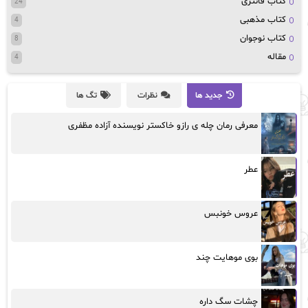
کتاب قانتزی
24
کتاب مذهبی
4
کتاب نوجوان
8
مقاله
4
جدید ها
نظرات
تگ ها
معرفی رمان چله ی رازو خاکستر نویسنده آزاده مظفری
عطر
عروس خونبس
بوی موهایت چند
چشات سگ داره