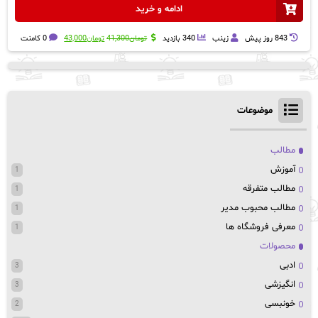
ادامه و خرید
قیمت
قیمت
843 روز پيش
زینب
340 بازدید
تومان
41,300
تومان
43,000
0 کامنت
اصلی:
فعلی:
تومان41,300
تومان43,000.
بود.
موضوعات
مطالب
آموزش
1
مطالب متفرقه
1
مطالب محبوب مدیر
1
معرفی فروشگاه ها
1
محصولات
ادبی
3
انگیزشی
3
خونبسی
2