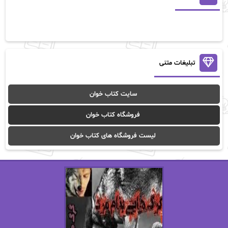
آلیس فینی
آمنه قیصری
آن ماری سلینکو
آنا تاد
آنالیا
آوا
تبلیغات متنی
آوا موسوی
آیدا (Aixi)
سایت کتاب خوان
آیدا باقری
آیسان صادقی
فروشگاه کتاب خوان
ا_اصغر زاده
ا_اصغرزاده
لیست فروشگاه های کتاب خوان
اریک مورگنشترن
از نیلوفر لاری
استفانی مهیر
استل مسکم
اسما کافی
اصغر زاده
افسانه سماوات
اکرم محمدی