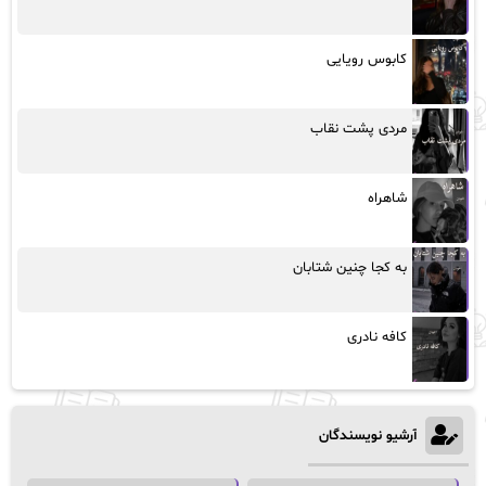
کابوس رویایی
مردی پشت نقاب
شاهراه
به کجا چنین شتابان
کافه نادری
آرشیو نویسندگان