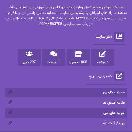
بهنام رستاقی
بیتا فرخی
سایت اخودان مرجع کامل رمان و کتاب و فایل های آموزشی با پشتیبانی 24
پاتریشیا ویلسون
پرتو فرهمند
ساعته … راه های ارتباطی با پشتیبانی سایت : شماره تماس واتس اپ و تلگرام :
عباس علی میرزائی 09221706572 شماره پشتیبانی 2 فقط در تلگرام و واتس اپ
: زینب محمودآبادی 09944563705
پرستو
پرستو اسحقی
آمار سایت
پرستو مهاجر
پرستو_س
پرنیا tkd
پرهام رسولی
4 نوشته
805 محصول
11 کامنت
297 کاربر
پروانه قدیمی
پروانه محمدی
دسترسی سریع
پریسا شکور(طوفان خاموش)
پگاه رستمی فرد
پنلوپه اسکای
پنلوپه داگلاس
حساب کاربری
پنلوپه وارد
پونه سعیدی
علاقه مندی ها
خرید های من
تاران
ترانه بانو
ورود/ ثبت نام
ترنم.25
تیلور