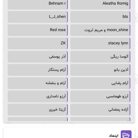
Behnam r
Aleatha Romig
L_J_shen
bts
moon_shine و مریم ثروت
Red rose
ZK
stacey lynn
آتوسا ریگی
آذر یوسفی
آذین بانو
آرام رستگار
آرام رضایی
آرام و بنفشه
آرزو طهماسبی
آرزو نامداری
آزاده رمضانی
آزیتا خیری
آسمان64
آسمان۶۵
اینماد
آسیه احمدی
آگاتا کریستی