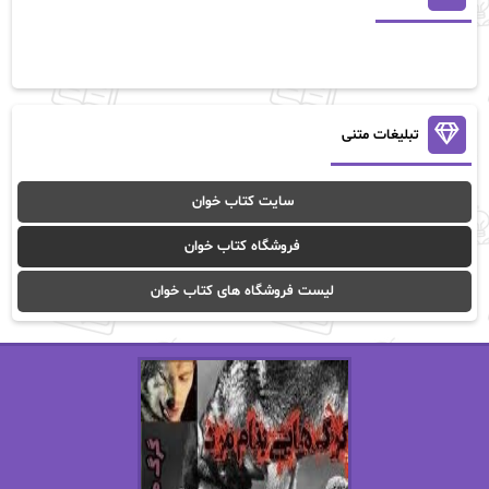
آلیس فینی
آمنه قیصری
آن ماری سلینکو
آنا تاد
آنالیا
آوا
تبلیغات متنی
آوا موسوی
آیدا (Aixi)
سایت کتاب خوان
آیدا باقری
آیسان صادقی
فروشگاه کتاب خوان
ا_اصغر زاده
ا_اصغرزاده
لیست فروشگاه های کتاب خوان
اریک مورگنشترن
از نیلوفر لاری
استفانی مهیر
استل مسکم
اسما کافی
اصغر زاده
افسانه سماوات
اکرم محمدی