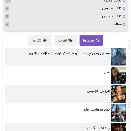
کتاب قانتزی
24
کتاب مذهبی
4
کتاب نوجوان
8
مقاله
4
جدید ها
نظرات
تگ ها
معرفی رمان چله ی رازو خاکستر نویسنده آزاده مظفری
عطر
عروس خونبس
بوی موهایت چند
چشات سگ داره