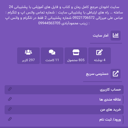
بهنام رستاقی
بیتا فرخی
سایت اخودان مرجع کامل رمان و کتاب و فایل های آموزشی با پشتیبانی 24
پاتریشیا ویلسون
پرتو فرهمند
ساعته … راه های ارتباطی با پشتیبانی سایت : شماره تماس واتس اپ و تلگرام :
عباس علی میرزائی 09221706572 شماره پشتیبانی 2 فقط در تلگرام و واتس اپ
: زینب محمودآبادی 09944563705
پرستو
پرستو اسحقی
آمار سایت
پرستو مهاجر
پرستو_س
پرنیا tkd
پرهام رسولی
4 نوشته
805 محصول
11 کامنت
297 کاربر
پروانه قدیمی
پروانه محمدی
دسترسی سریع
پریسا شکور(طوفان خاموش)
پگاه رستمی فرد
پنلوپه اسکای
پنلوپه داگلاس
حساب کاربری
پنلوپه وارد
پونه سعیدی
علاقه مندی ها
خرید های من
تاران
ترانه بانو
ورود/ ثبت نام
ترنم.25
تیلور