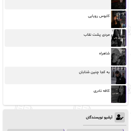
کابوس رویایی
مردی پشت نقاب
شاهراه
به کجا چنین شتابان
کافه نادری
آرشیو نویسندگان