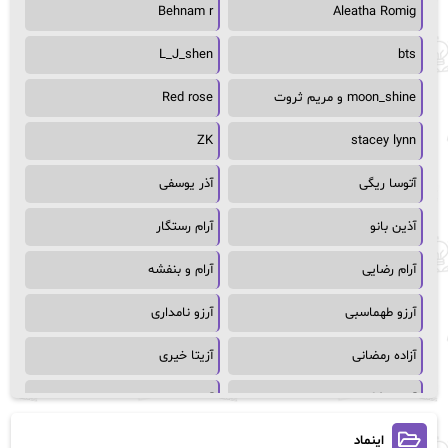
Behnam r
Aleatha Romig
L_J_shen
bts
moon_shine و مریم ثروت
Red rose
ZK
stacey lynn
آتوسا ریگی
آذر یوسفی
آذین بانو
آرام رستگار
آرام رضایی
آرام و بنفشه
آرزو طهماسبی
آرزو نامداری
آزاده رمضانی
آزیتا خیری
آسمان64
آسمان۶۵
اینماد
آسیه احمدی
آگاتا کریستی