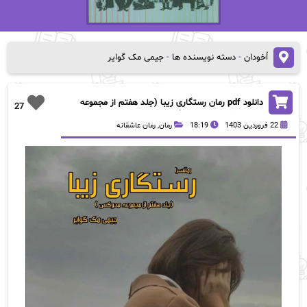
اُخودان
-
دسته نویسنده ها
-
جیمی مک گوایر
دانلود pdf رمان رستگاری زیبا (جلد هفتم از مجموعه
27
مدوکس) از جیمی مک گوایر
22 فروردین 1403
18:19
رمان
,
رمان عاشقانه