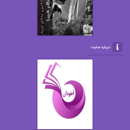
ال جی اسمیت
الف صاد
الکسا ریلی
الکساندر دوما
الناز بوذرجمهری
الناز پاکپور‌
الناز محمدی
الهه
درباره سایت
الهه محمدی
الی مارتینز
اما دون اهو
امیر فرهی
ان اچ کلاین بام
باران
بهار
بهار سلطانی
بهاره حسنی
بهاره شیرازی
بهاره غفرانی
بهاره.م