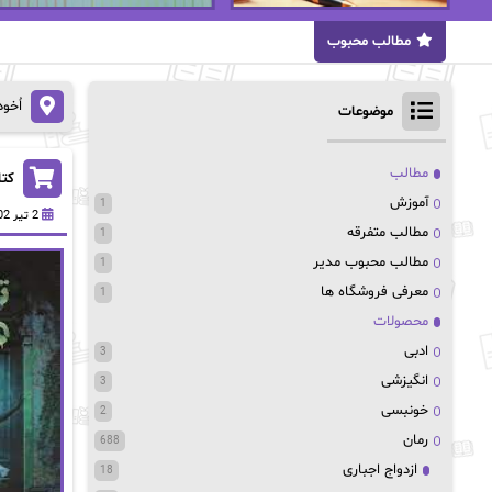
مطالب محبوب
اُخو
موضوعات
مطالب
کتا
آموزش
1
2 تیر 1402
مطالب متفرقه
1
مطالب محبوب مدیر
1
معرفی فروشگاه ها
1
محصولات
ادبی
3
انگیزشی
3
خونبسی
2
رمان
688
ازدواج اجباری
18