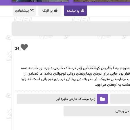
پر بیننده
پر لایک
پیشنهادی
34
 نویسنده دن پبلاکی مترجم رعنا باقریان کوشکقاضی ژانر ترسناک خارجی دلهره اور خلاصه همه
رار بود جایی برای درمان بیماری‌های روانی نوجوانان باشد اما تعدادی از
اب تیمارستان متروک اثر معروف دن پبلاکی درباره‌ی نوجوانی است که وارد
شت به ارمغان می‌آورد.
ژانر: ترسناک خارجی دلهره اور
دن پبلاکی