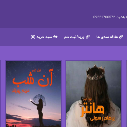
092217065
علاقه مندی ها
ورود/ثبت نام
سبد خرید (0)