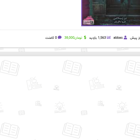
abbas
1,563 بازدید
تومان
38,000
0 کامنت