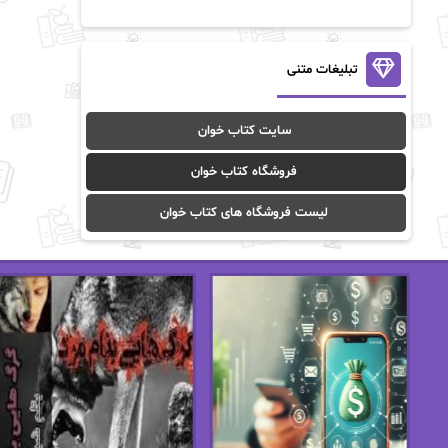
آن ماری سلینکو
آنا تاد
آنالیا
آوا
تبلیغات متنی
آوا موسوی
آیدا (Aixi)
سایت کتاب خوان
آیدا باقری
آیسان صادقی
فروشگاه کتاب خوان
ا_اصغر زاده
ا_اصغرزاده
لیست فروشگاه های کتاب خوان
اریک مورگنشترن
از نیلوفر لاری
استفانی مهیر
استل مسکم
اسما کافی
اصغر زاده
افسانه سماوات
اکرم محمدی
ال جی اسمیت
الف صاد