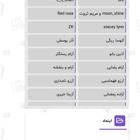
L_J_shen
bts
moon_shine و مریم ثروت
Red rose
ZK
stacey lynn
آتوسا ریگی
آذر یوسفی
آذین بانو
آرام رستگار
آرام رضایی
آرام و بنفشه
آرزو طهماسبی
آرزو نامداری
آزاده رمضانی
آزیتا خیری
آسمان64
آسمان۶۵
اینماد
آسیه احمدی
آگاتا کریستی
آلیس فینی
آمنه قیصری