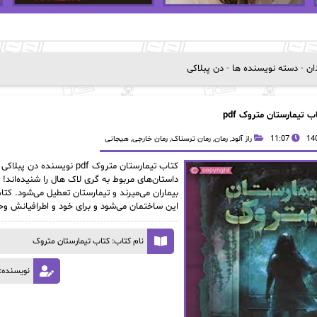
دان
-
دسته نویسنده ها
-
دن پبلاکی
ب تیمارستان متروک pdf
11:07
راز آلود
,
رمان
,
رمان ترسناک
,
رمان خارجی
,
هیجانی
کتاب تیمارستان متروک pdf
داستان‌های مربوط به گری لاک هال را شنیده‌اند! ق
بیماران می‌میرند و تیمارستان تعطیل می‌شود. کت
این ساختمان می‌شود و برای خود و اطرافیانش وح
نام کتاب: کتاب تیمارستان متروک
نویسنده: 