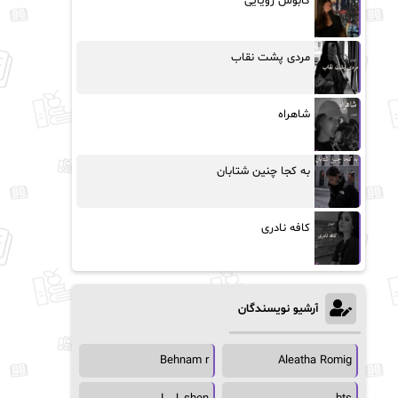
کابوس رویایی
مردی پشت نقاب
شاهراه
به کجا چنین شتابان
کافه نادری
آرشیو نویسندگان
Behnam r
Aleatha Romig