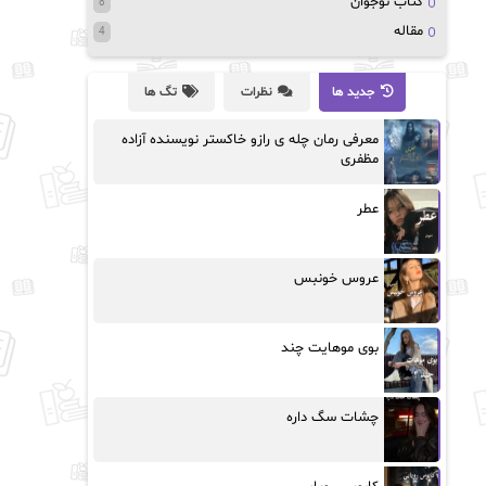
کتاب نوجوان
8
مقاله
4
جدید ها
نظرات
تگ ها
معرفی رمان چله ی رازو خاکستر نویسنده آزاده
مظفری
عطر
عروس خونبس
بوی موهایت چند
چشات سگ داره