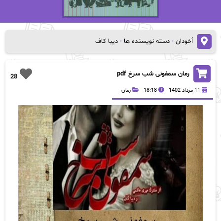
اُخودان
-
دسته نویسنده ها
-
دیبا کاف
رمان سمفونی شب سرخ pdf
28
11 مرداد 1402
18:18
رمان