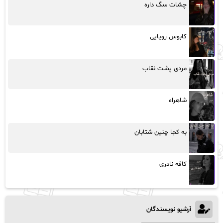
چشات سگ داره
کابوس رویایی
مردی پشت نقاب
شاهراه
به کجا چنین شتابان
کافه نادری
آرشیو نویسندگان