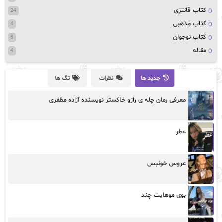
کتاب قانتزی
24
کتاب مذهبی
4
کتاب نوجوان
8
مقاله
4
جدید ها
نظرات
تگ ها
معرفی رمان چله ی رازو خاکستر نویسنده آزاده مظفری
عطر
عروس خونبس
بوی موهایت چند