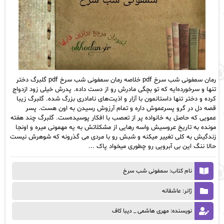
رمان سمفونی شب سرخ pdf خلاصه رمان سمفونی شب سرخ pdf گلبرگ دختر
تنها و سرخورده‌ایه که تو بچگی مادرش رو از دست داده. پدرش خیلی زود ازدواج
کرده و دختر تنها داستانمون با آزار و اذیت‌های نامادری بزرگ شده. گلبرگ زیبا
قصه دل در گرو پسرعموش داره و تمام آرزوش رسیدن به اون هست. پسر
عمویی که حاصل یه خانواده پر از تعصب با افکار پوسیده‌ست. گلبرگ چند هفته
مونده به تاریخ عروسیش واسه رهایی از مشکلاتش به یه مهمونی میره و اونجا
زندگیش به کلی تغییر میکنه و شبش رو با مردی می گذرونه که شوهرش نیست
حالا ننگ این بی آبرویی رو چطوری میخواد پاک ...
نام کتاب: سمفونی شب سرخ
ژانر: عاشقانه
نویسنده: مهری هاشمی _ دیبا کاف