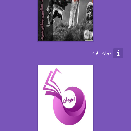
ال جی اسمیت
الف صاد
الکسا ریلی
الکساندر دوما
الناز بوذرجمهری
الناز پاکپور‌
الناز محمدی
الهه
درباره سایت
الهه محمدی
الی مارتینز
اما دون اهو
امیر فرهی
ان اچ کلاین بام
باران
بهار
بهار سلطانی
بهاره حسنی
بهاره شیرازی
بهاره غفرانی
بهاره.م