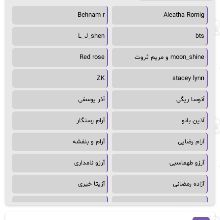
Behnam r
Aleatha Romig
L_J_shen
bts
moon_shine و مریم ثروت
Red rose
ZK
stacey lynn
آتوسا ریگی
آذر یوسفی
آذین بانو
آرام رستگار
آرام رضایی
آرام و بنفشه
آرزو طهماسبی
آرزو نامداری
آزاده رمضانی
آزیتا خیری
آسمان64
آسمان۶۵