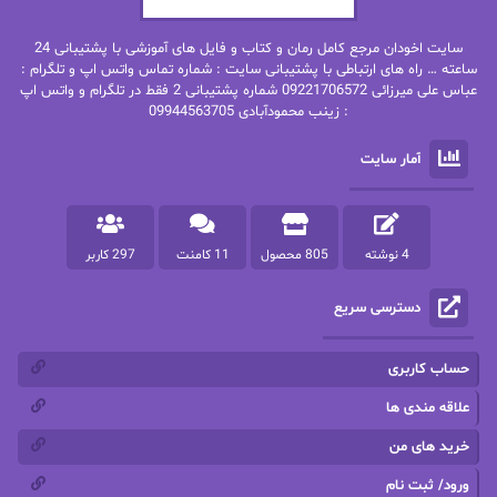
بهنام رستاقی
بیتا فرخی
سایت اخودان مرجع کامل رمان و کتاب و فایل های آموزشی با پشتیبانی 24
پاتریشیا ویلسون
پرتو فرهمند
ساعته … راه های ارتباطی با پشتیبانی سایت : شماره تماس واتس اپ و تلگرام :
عباس علی میرزائی 09221706572 شماره پشتیبانی 2 فقط در تلگرام و واتس اپ
: زینب محمودآبادی 09944563705
پرستو
پرستو اسحقی
آمار سایت
پرستو مهاجر
پرستو_س
پرنیا tkd
پرهام رسولی
4 نوشته
805 محصول
11 کامنت
297 کاربر
پروانه قدیمی
پروانه محمدی
دسترسی سریع
پریسا شکور(طوفان خاموش)
پگاه رستمی فرد
پنلوپه اسکای
پنلوپه داگلاس
حساب کاربری
پنلوپه وارد
پونه سعیدی
علاقه مندی ها
خرید های من
تاران
ترانه بانو
ورود/ ثبت نام