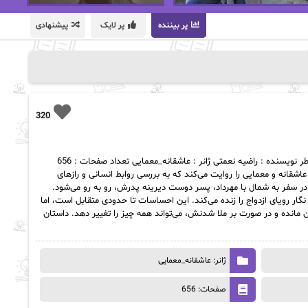
پر بیننده
پر لایک
پیشنهادی
320
دانلود رمان عطر pdf | راضیه نعمتی اسم رمان : عطر نویسنده : راضیه نعمتی ژانر : عاشقانه_معمایی تعداد صفحات : 656
اشقانه و معمایی را روایت می‌کند که به بررسی روابط انسانی و رازهای
 در سفر به شمال با مهرداد، پسر دوست دیرینه پدرش، رو به رو می‌شود.
نگار رویای ازدواج را زنده می‌کند. این احساسات تا حدودی متقابل است، اما
هان مانده و در صورت بر ملا شدنش، می‌تواند همه چیز را تغییر دهد. داستان
ژانر: عاشقانه_معمایی
صفحات: 656