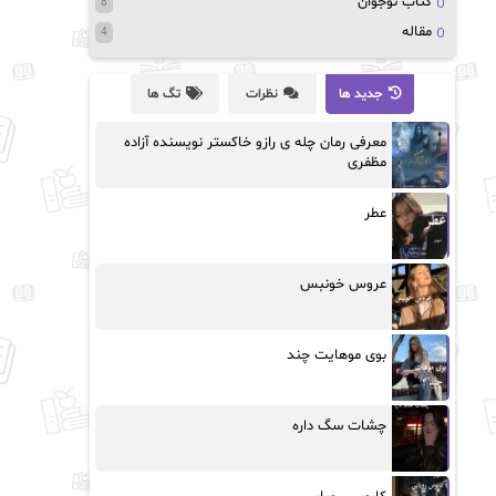
کتاب نوجوان
8
مقاله
4
جدید ها
نظرات
تگ ها
معرفی رمان چله ی رازو خاکستر نویسنده آزاده
مظفری
عطر
عروس خونبس
بوی موهایت چند
چشات سگ داره