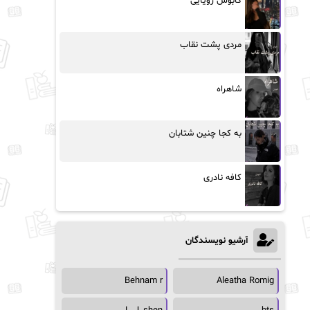
کابوس رویایی
مردی پشت نقاب
شاهراه
به کجا چنین شتابان
کافه نادری
آرشیو نویسندگان
Behnam r
Aleatha Romig