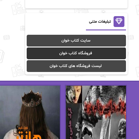
آن ماری سلینکو
آنا تاد
آنالیا
آوا
تبلیغات متنی
آوا موسوی
آیدا (Aixi)
سایت کتاب خوان
آیدا باقری
آیسان صادقی
فروشگاه کتاب خوان
ا_اصغر زاده
ا_اصغرزاده
لیست فروشگاه های کتاب خوان
اریک مورگنشترن
از نیلوفر لاری
استفانی مهیر
استل مسکم
اسما کافی
اصغر زاده
افسانه سماوات
اکرم محمدی
ال جی اسمیت
الف صاد