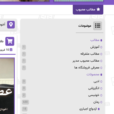
مطالب محبوب
اُخو
موضوعات
مطالب
دانلود
آموزش
1
10 فروردین 1404
مطالب متفرقه
1
مطالب محبوب مدیر
1
معرفی فروشگاه ها
1
محصولات
ادبی
3
انگیزشی
3
خونبسی
2
رمان
688
ازدواج اجباری
18