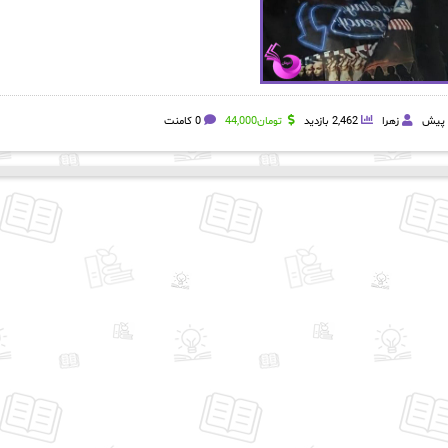
زهرا
2,462 بازدید
تومان
44,000
0 کامنت