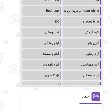
L_J_shen
bts
moon_shine و مریم ثروت
Red rose
ZK
stacey lynn
آتوسا ریگی
آذر یوسفی
آذین بانو
آرام رستگار
آرام رضایی
آرام و بنفشه
آرزو طهماسبی
آرزو نامداری
آزاده رمضانی
آزیتا خیری
آسمان64
آسمان۶۵
اینماد
آسیه احمدی
آگاتا کریستی
آلیس فینی
آمنه قیصری