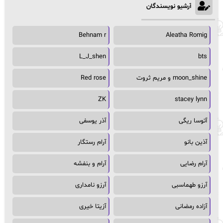
آرشیو نویسندگان
Behnam r
Aleatha Romig
L_J_shen
bts
moon_shine و مریم ثروت
Red rose
ZK
stacey lynn
آتوسا ریگی
آذر یوسفی
آذین بانو
آرام رستگار
آرام رضایی
آرام و بنفشه
آرزو طهماسبی
آرزو نامداری
آزاده رمضانی
آزیتا خیری