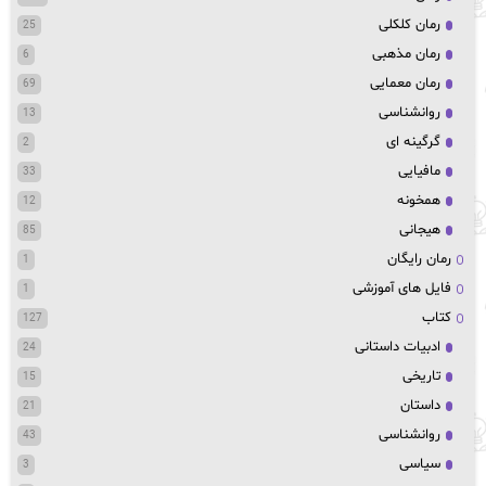
رمان کلکلی
25
رمان مذهبی
6
رمان معمایی
69
روانشناسی
13
گرگینه ای
2
مافیایی
33
همخونه
12
هیجانی
85
رمان رایگان
1
فایل های آموزشی
1
کتاب
127
ادبیات داستانی
24
تاریخی
15
داستان
21
روانشناسی
43
سیاسی
3