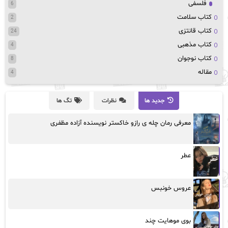
فلسفی
6
کتاب سلامت
2
کتاب قانتزی
24
کتاب مذهبی
4
کتاب نوجوان
8
مقاله
4
جدید ها
نظرات
تگ ها
معرفی رمان چله ی رازو خاکستر نویسنده آزاده مظفری
عطر
عروس خونبس
بوی موهایت چند