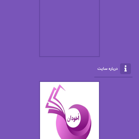
افسانه سماوات
اکرم محمدی
ال جی اسمیت
الف صاد
الکسا ریلی
الکساندر دوما
الناز بوذرجمهری
الناز پاکپور‌
الناز محمدی
الهه
درباره سایت
الهه محمدی
الی مارتینز
اما دون اهو
امیر فرهی
ان اچ کلاین بام
باران
بهار
بهار سلطانی
بهاره حسنی
بهاره شیرازی