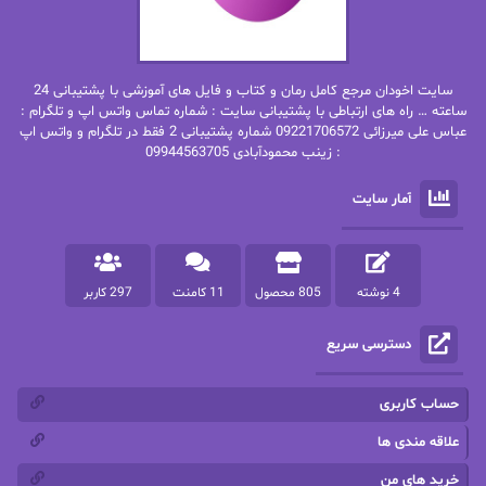
بهاره غفرانی
بهاره.م
بهنام رستاقی
بیتا فرخی
سایت اخودان مرجع کامل رمان و کتاب و فایل های آموزشی با پشتیبانی 24
پاتریشیا ویلسون
پرتو فرهمند
ساعته … راه های ارتباطی با پشتیبانی سایت : شماره تماس واتس اپ و تلگرام :
عباس علی میرزائی 09221706572 شماره پشتیبانی 2 فقط در تلگرام و واتس اپ
: زینب محمودآبادی 09944563705
پرستو
پرستو اسحقی
آمار سایت
پرستو مهاجر
پرستو_س
پرنیا tkd
پرهام رسولی
4 نوشته
805 محصول
11 کامنت
297 کاربر
پروانه قدیمی
پروانه محمدی
دسترسی سریع
پریسا شکور(طوفان خاموش)
پگاه رستمی فرد
پنلوپه اسکای
پنلوپه داگلاس
حساب کاربری
پنلوپه وارد
پونه سعیدی
علاقه مندی ها
خرید های من
تاران
ترانه بانو