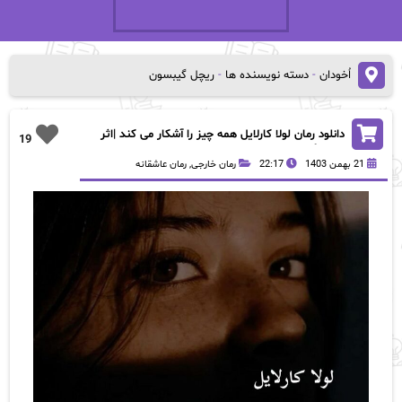
اُخودان
-
دسته نویسنده ها
-
ریچل گیبسون
دانلود رمان لولا کارلایل همه چیز را آشکار می کند |اثر
19
ریچل گیبسون
21 بهمن 1403
22:17
رمان خارجی
,
رمان عاشقانه