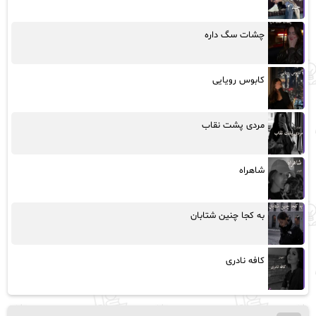
چشات سگ داره
کابوس رویایی
مردی پشت نقاب
شاهراه
به کجا چنین شتابان
کافه نادری