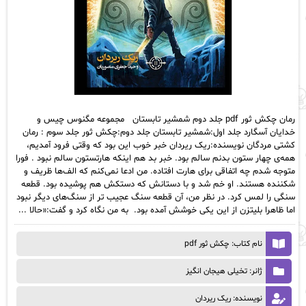
رمان چکش ثور pdf جلد دوم شمشیر تابستان مجموعه مگنوس چیس و
خدایان آسگارد جلد اول:شمشیر تابستان جلد دوم:چکش ثور جلد سوم : رمان
کشتی مردگان نویسنده:ریک ریردان خبر خوب این بود که وقتی فرود آمدیم،
همه‌ی چهار ستون بدنم سالم بود. خبر بد هم اینکه هارتستون سالم نبود . فورا
متوجه شدم چه اتفاقی برای هارت افتاده. من ادعا نمی‌کنم که الف‌ها ظریف و
شکننده هستند. او خم شد و با دستانش که دستکش هم پوشیده بود. قطعه
سنگی را لمس کرد. در نظر من، آن قطعه سنگ عجیب تر از سنگ‌های دیگر نبود
اما ظاهرا بلیتزن از این یکی خوشش آمده بود. به من نگاه کرد و گفت:«حالا ...
نام کتاب: چکش ثور pdf
ژانر: تخیلی هیجان انگیز
نویسنده: ریک ریردان