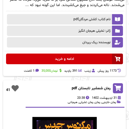
می‌شدند. ناله می‌کردند و جیغ می‌کشیدند. اما این گونه نبود که ...
نام کتاب: کشتی مردگانpdf
ژانر: تخیلی هیجان انگیز
نویسنده: ریک ریردان
ادامه و خرید
1173 روز پيش
زینب
391 بازدید
تومان
35,000
1 کامنت
رمان شمشیر تابستان pdf
41
31 اردیبهشت 1402
20:38
رمان خارجی
,
رمان
,
رمان تخیلی
,
هیجانی