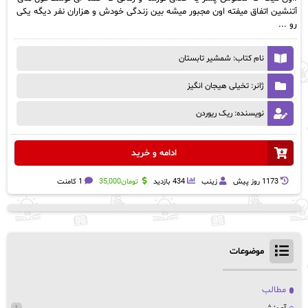
آتنشین اتفاق میفته اون مجبور میشه بین زندگی خودش و هزاران نفر دیگه یکی
رو ...
نام کتاب: شمشیر تابستان
ژانر: تخیلی هیجان انگیز
نویسنده: ریک ریوردن
ادامه و خرید
1173 روز پيش
زینب
434 بازدید
تومان
35,000
1 کامنت
موضوعات
مطالب