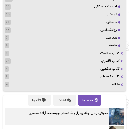
ادبیات داستانی
24
تاریخی
15
داستان
21
روانشناسی
43
سیاسی
3
فلسفی
6
کتاب سلامت
2
کتاب قانتزی
24
کتاب مذهبی
4
کتاب نوجوان
8
مقاله
4
جدید ها
نظرات
تگ ها
معرفی رمان چله ی رازو خاکستر نویسنده آزاده مظفری