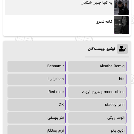
به کجا چنین شتابان
کافه نادری
آرشیو نویسندگان
Behnam r
Aleatha Romig
L_J_shen
bts
moon_shine و مریم ثروت
Red rose
ZK
stacey lynn
آتوسا ریگی
آذر یوسفی
آذین بانو
آرام رستگار