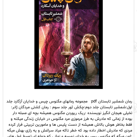
رمان شمشیر تابستان pdf مجموعه رمانهای مگنوس چیس و خدایان آزگارد جلد
اول:شمشیر تابستان جلد دوم:چکش ثور جلد سوم : رمان کشتی مردگان ژانر:
تخیلی هیجان انگیز نویسنده :ریک ریوردن مگنوس همیشه بچه ای مسِله دار
بوده از زمانی که مادرش به طرز مرموزی مرد مگنوس در خیابان زندگی میکنه و
فقط بخاطر هوش بالاش همیشه از دست پلیس ها و مامورین تربیتی فرار کرده
مردی که مادرش اخطار داده بود که خطر ناکه میاد سراغش و یه رازی بهش میگه
:اون میگه که مگنوس پسر یه خدای نورسه و زمانی که حمله ای توسط غول های