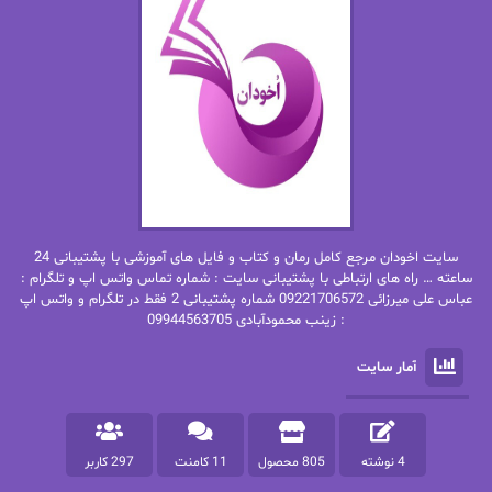
ان اچ کلاین بام
باران
بهار
بهار سلطانی
بهاره حسنی
بهاره شیرازی
بهاره غفرانی
بهاره.م
بهنام رستاقی
بیتا فرخی
سایت اخودان مرجع کامل رمان و کتاب و فایل های آموزشی با پشتیبانی 24
پاتریشیا ویلسون
پرتو فرهمند
ساعته … راه های ارتباطی با پشتیبانی سایت : شماره تماس واتس اپ و تلگرام :
عباس علی میرزائی 09221706572 شماره پشتیبانی 2 فقط در تلگرام و واتس اپ
: زینب محمودآبادی 09944563705
پرستو
پرستو اسحقی
آمار سایت
پرستو مهاجر
پرستو_س
پرنیا tkd
پرهام رسولی
4 نوشته
805 محصول
11 کامنت
297 کاربر
پروانه قدیمی
پروانه محمدی