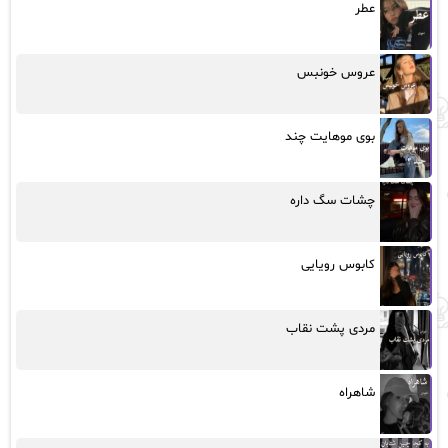
عطر
عروس خونبس
بوی موهایت چند
چشات سگ داره
کابوس رویایی
مردی پشت نقاب
شاهراه