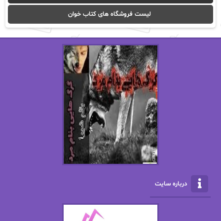
ا_اصغر زاده
ا_اصغرزاده
لیست فروشگاه های کتاب خوان
اریک مورگنشترن
از نیلوفر لاری
استفانی مهیر
استل مسکم
اسما کافی
اصغر زاده
افسانه سماوات
اکرم محمدی
ال جی اسمیت
الف صاد
الکسا ریلی
الکساندر دوما
الناز بوذرجمهری
الناز پاکپور‌
الناز محمدی
الهه
درباره سایت
الهه محمدی
الی مارتینز
اما دون اهو
امیر فرهی