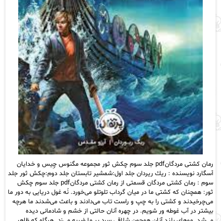
رمان کشتی مردگانpdf جلد سوم چکش ثور مجموعه مگنوس چِيس و خدايان
آسگارد نویسنده : ريك ريردان جلد اول:شمشیر تابستان جلد دوم:چکش ثور جلد
سوم : رمان کشتی مردگان قسمتی از رمان کشتی مردگانpdf جلد سوم چکش
ثور: همچنان که کشتی ما در میان گرداب تلوتلو می‌خورد. نُه غول دریایی به دور ما
می‌چرخیدند و کشتی را به چپ و راست تاب می‌دادند و باعث می‌شدند ما هرچه
بیشتر در آب غوطه ور شویم. در چهره آنان حالتی از خشم و شادمانی دیده
می‌شد. موهای بلند آنان همچون شلاقی سرد بر ما ضربه می‌زد. هرگاه که ظاهر