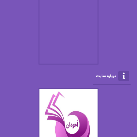
اسما کافی
اصغر زاده
افسانه سماوات
اکرم محمدی
ال جی اسمیت
الف صاد
الکسا ریلی
الکساندر دوما
الناز بوذرجمهری
الناز پاکپور‌
الناز محمدی
الهه
درباره سایت
الهه محمدی
الی مارتینز
اما دون اهو
امیر فرهی
ان اچ کلاین بام
باران
بهار
بهار سلطانی