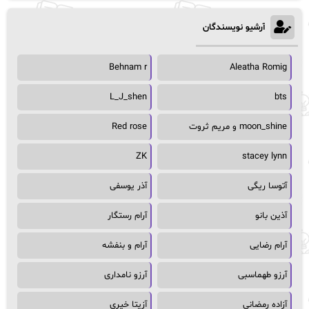
آرشیو نویسندگان
Behnam r
Aleatha Romig
L_J_shen
bts
moon_shine و مریم ثروت
Red rose
ZK
stacey lynn
آتوسا ریگی
آذر یوسفی
آذین بانو
آرام رستگار
آرام رضایی
آرام و بنفشه
آرزو طهماسبی
آرزو نامداری
آزاده رمضانی
آزیتا خیری