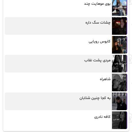
بوی موهایت چند
چشات سگ داره
کابوس رویایی
مردی پشت نقاب
شاهراه
به کجا چنین شتابان
کافه نادری