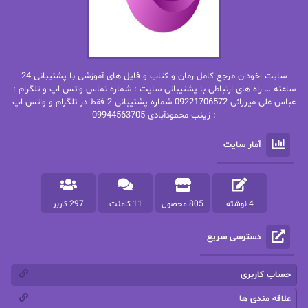
بهاره حسنی
بهاره شیرازی
بهاره غفرانی
بهاره.م
بهنام رستاقی
بیتا فرخی
سایت اخودان مرجع کامل رمان و کتاب و فایل های آموزشی با پشتیبانی 24
پاتریشیا ویلسون
پرتو فرهمند
ساعته … راه های ارتباطی با پشتیبانی سایت : شماره تماس واتس اپ و تلگرام :
عباس علی میرزائی 09221706572 شماره پشتیبانی 2 فقط در تلگرام و واتس اپ
: زینب محمودآبادی 09944563705
پرستو
پرستو اسحقی
آمار سایت
پرستو مهاجر
پرستو_س
پرنیا tkd
پرهام رسولی
4 نوشته
805 محصول
11 کامنت
297 کاربر
پروانه قدیمی
پروانه محمدی
دسترسی سریع
پریسا شکور(طوفان خاموش)
پگاه رستمی فرد
پنلوپه اسکای
پنلوپه داگلاس
حساب کاربری
پنلوپه وارد
پونه سعیدی
علاقه مندی ها