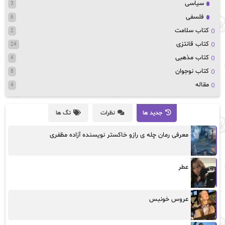
سیاسی
3
فلسفی
6
کتاب سلامت
2
کتاب قانتزی
24
کتاب مذهبی
4
کتاب نوجوان
8
مقاله
4
جدید ها
نظرات
تگ ها
معرفی رمان چله ی رازو خاکستر نویسنده آزاده مظفری
عطر
عروس خونبس