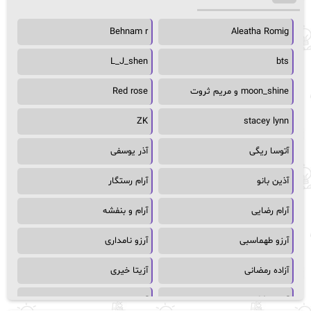
Behnam r
Aleatha Romig
L_J_shen
bts
moon_shine و مریم ثروت
Red rose
ZK
stacey lynn
آتوسا ریگی
آذر یوسفی
آذین بانو
آرام رستگار
آرام رضایی
آرام و بنفشه
آرزو طهماسبی
آرزو نامداری
آزاده رمضانی
آزیتا خیری
آسمان64
آسمان۶۵