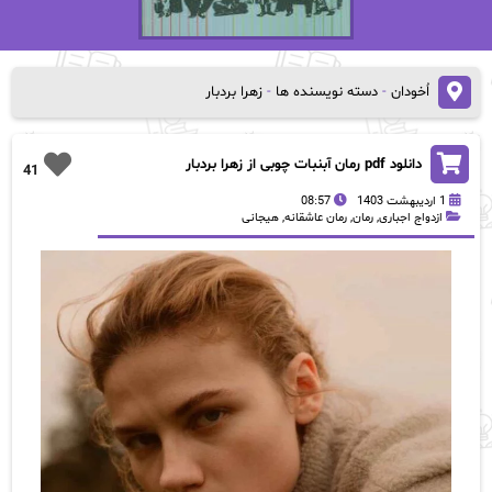
اُخودان
-
دسته نویسنده ها
-
زهرا بردبار
دانلود pdf رمان آبنبات چوبی از زهرا بردبار
41
1 اردیبهشت 1403
08:57
ازدواج اجباری
,
رمان
,
رمان عاشقانه
,
هیجانی