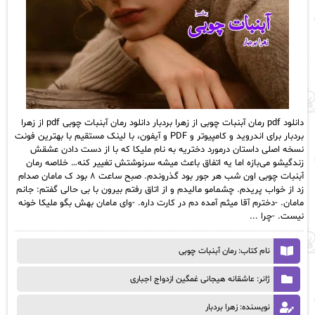
دانلود pdf رمان آبنبات چوبی از زهرا بردبار دانلود رمان آبنبات چوبی pdf از زهرا
بردبار برای اندروید و کامپیوتر و PDF و آیفون، با لینک مستقیم با بهترین فونت
نسخه اصلی داستان درمورد دختریه به نام ملیکا که با از دست دادن عشقش
زندگیشو می‌بازه اما یه اتفاق باعث میشه سرنوشتش تغییر کنه… خلاصه رمان
آبنبات چوبی اون شب هر جور بود گذروندم. صبح ساعت ۸ بود ک مامان صدام
زد از خواب پریدم. چشمامو مالیدم و از اتاق رفتم بیرون با بی حالی گفتم: جانم
مامان.‌ -دخترم آقا میثم آمده دم در کارت داره. -وای مامان بهش بگو ملیکا خونه
نیست. -چرا ...
نام کتاب: رمان آبنبات چوبی
ژانر: عاشقانه هیجانی غمگین ازدواج اجباری
نویسنده: زهرا بردبار