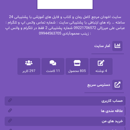
بهنام رستاقی
بیتا فرخی
سایت اخودان مرجع کامل رمان و کتاب و فایل های آموزشی با پشتیبانی 24
پاتریشیا ویلسون
پرتو فرهمند
ساعته … راه های ارتباطی با پشتیبانی سایت : شماره تماس واتس اپ و تلگرام :
عباس علی میرزائی 09221706572 شماره پشتیبانی 2 فقط در تلگرام و واتس اپ
: زینب محمودآبادی 09944563705
پرستو
پرستو اسحقی
آمار سایت
پرستو مهاجر
پرستو_س
پرنیا tkd
پرهام رسولی
4 نوشته
805 محصول
11 کامنت
297 کاربر
پروانه قدیمی
پروانه محمدی
دسترسی سریع
پریسا شکور(طوفان خاموش)
پگاه رستمی فرد
پنلوپه اسکای
پنلوپه داگلاس
حساب کاربری
پنلوپه وارد
پونه سعیدی
علاقه مندی ها
خرید های من
تاران
ترانه بانو