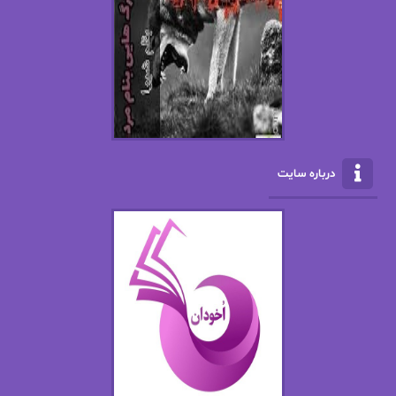
افسانه سماوات
اکرم محمدی
ال جی اسمیت
الف صاد
الکسا ریلی
الکساندر دوما
الناز بوذرجمهری
الناز پاکپور‌
الناز محمدی
الهه
درباره سایت
الهه محمدی
الی مارتینز
اما دون اهو
امیر فرهی
ان اچ کلاین بام
باران
بهار
بهار سلطانی
بهاره حسنی
بهاره شیرازی
بهاره غفرانی
بهاره.م