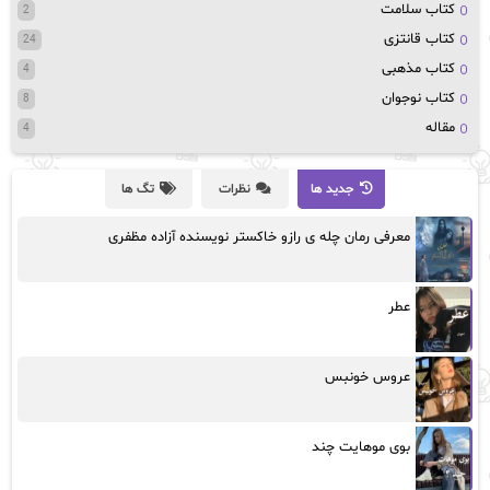
کتاب سلامت
2
کتاب قانتزی
24
کتاب مذهبی
4
کتاب نوجوان
8
مقاله
4
جدید ها
نظرات
تگ ها
معرفی رمان چله ی رازو خاکستر نویسنده آزاده مظفری
عطر
عروس خونبس
بوی موهایت چند