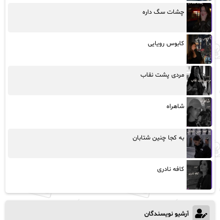
چشات سگ داره
کابوس رویایی
مردی پشت نقاب
شاهراه
به کجا چنین شتابان
کافه نادری
آرشیو نویسندگان