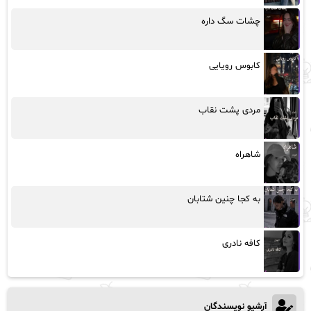
چشات سگ داره
کابوس رویایی
مردی پشت نقاب
شاهراه
به کجا چنین شتابان
کافه نادری
آرشیو نویسندگان