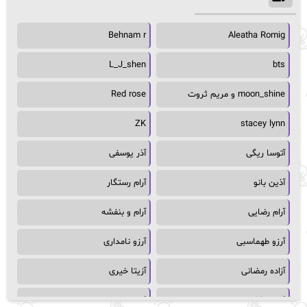
Behnam r
Aleatha Romig
L_J_shen
bts
moon_shine و مریم ثروت
Red rose
ZK
stacey lynn
آتوسا ریگی
آذر یوسفی
آذین بانو
آرام رستگار
آرام رضایی
آرام و بنفشه
آرزو طهماسبی
آرزو نامداری
آزاده رمضانی
آزیتا خیری
آسمان64
آسمان۶۵