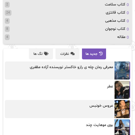
کتاب سلامت
2
کتاب قانتزی
24
کتاب مذهبی
4
کتاب نوجوان
8
مقاله
4
جدید ها
نظرات
تگ ها
معرفی رمان چله ی رازو خاکستر نویسنده آزاده مظفری
عطر
عروس خونبس
بوی موهایت چند