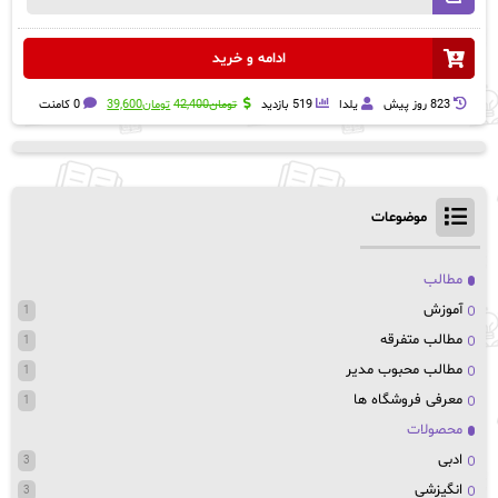
ادامه و خرید
قیمت
قیمت
823 روز پيش
یلدا
519 بازدید
تومان
42,400
تومان
39,600
0 کامنت
اصلی:
فعلی:
تومان42,400
تومان39,600.
بود.
موضوعات
مطالب
آموزش
1
مطالب متفرقه
1
مطالب محبوب مدیر
1
معرفی فروشگاه ها
1
محصولات
ادبی
3
انگیزشی
3