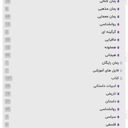
رمان کلکلی
25
رمان مذهبی
6
رمان معمایی
69
روانشناسی
13
گرگینه ای
2
مافیایی
33
همخونه
12
هیجانی
85
رمان رایگان
1
فایل های آموزشی
1
کتاب
127
ادبیات داستانی
24
تاریخی
15
داستان
21
روانشناسی
43
سیاسی
3
فلسفی
6