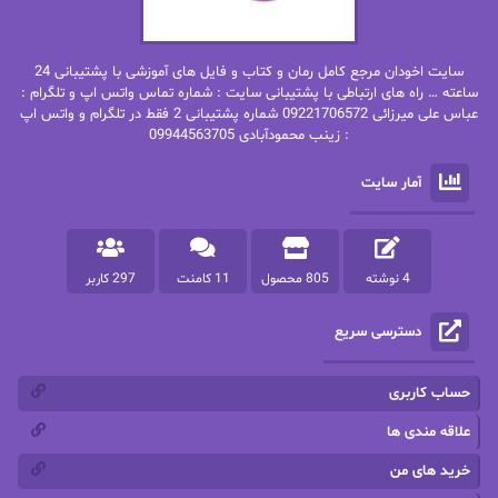
بهنام رستاقی
بیتا فرخی
سایت اخودان مرجع کامل رمان و کتاب و فایل های آموزشی با پشتیبانی 24
پاتریشیا ویلسون
پرتو فرهمند
ساعته … راه های ارتباطی با پشتیبانی سایت : شماره تماس واتس اپ و تلگرام :
عباس علی میرزائی 09221706572 شماره پشتیبانی 2 فقط در تلگرام و واتس اپ
: زینب محمودآبادی 09944563705
پرستو
پرستو اسحقی
آمار سایت
پرستو مهاجر
پرستو_س
پرنیا tkd
پرهام رسولی
4 نوشته
805 محصول
11 کامنت
297 کاربر
پروانه قدیمی
پروانه محمدی
دسترسی سریع
پریسا شکور(طوفان خاموش)
پگاه رستمی فرد
پنلوپه اسکای
پنلوپه داگلاس
حساب کاربری
پنلوپه وارد
پونه سعیدی
علاقه مندی ها
خرید های من
تاران
ترانه بانو