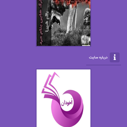
افسانه سماوات
اکرم محمدی
ال جی اسمیت
الف صاد
الکسا ریلی
الکساندر دوما
الناز بوذرجمهری
الناز پاکپور‌
الناز محمدی
الهه
درباره سایت
الهه محمدی
الی مارتینز
اما دون اهو
امیر فرهی
ان اچ کلاین بام
باران
بهار
بهار سلطانی
بهاره حسنی
بهاره شیرازی
بهاره غفرانی
بهاره.م