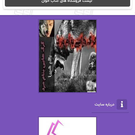
لیست فروشگاه های کتاب خوان
اریک مورگنشترن
از نیلوفر لاری
استفانی مهیر
استل مسکم
اسما کافی
اصغر زاده
افسانه سماوات
اکرم محمدی
ال جی اسمیت
الف صاد
الکسا ریلی
الکساندر دوما
الناز بوذرجمهری
الناز پاکپور‌
الناز محمدی
الهه
درباره سایت
الهه محمدی
الی مارتینز
اما دون اهو
امیر فرهی