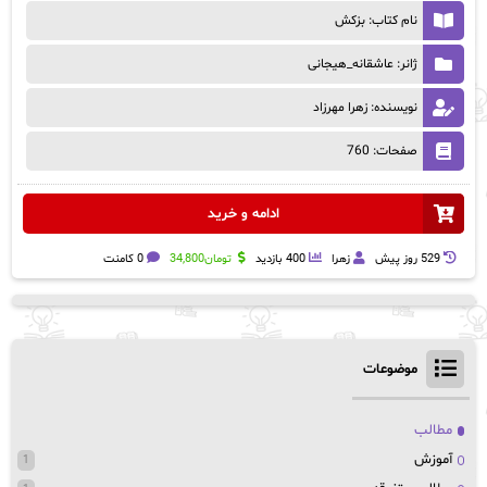
نام کتاب: بزکش
ژانر: عاشقانه_هیجانی
نویسنده: زهرا مهرزاد
صفحات: 760
ادامه و خرید
529 روز پيش
زهرا
400 بازدید
تومان
34,800
0 کامنت
موضوعات
مطالب
آموزش
1