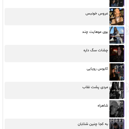
عروس خونبس
بوی موهایت چند
چشات سگ داره
کابوس رویایی
مردی پشت نقاب
شاهراه
به کجا چنین شتابان