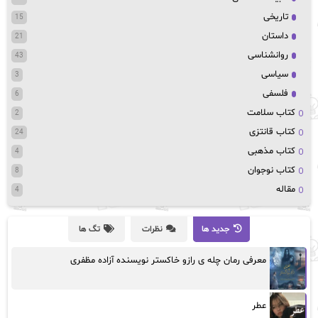
تاریخی
15
داستان
21
روانشناسی
43
سیاسی
3
فلسفی
6
کتاب سلامت
2
کتاب قانتزی
24
کتاب مذهبی
4
کتاب نوجوان
8
مقاله
4
جدید ها
نظرات
تگ ها
معرفی رمان چله ی رازو خاکستر نویسنده آزاده مظفری
عطر