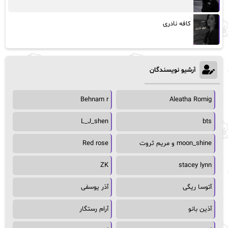
کافه نادری
آرشیو نویسندگان
Behnam r
Aleatha Romig
L_J_shen
bts
moon_shine و مریم ثروت
Red rose
ZK
stacey lynn
آتوسا ریگی
آذر یوسفی
آذین بانو
آرام رستگار