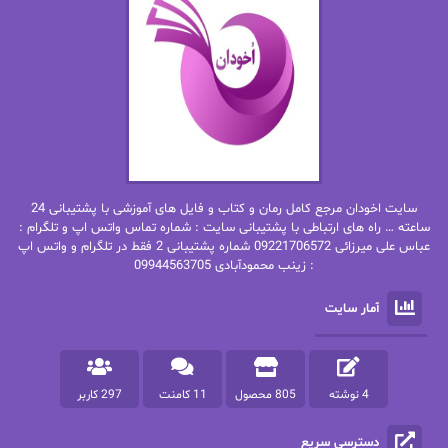
ان اچ کلاین بام
باران
بهار
بهار سلطانی
بهاره حسنی
بهاره شیرازی
بهاره غفرانی
بهاره.م
بهنام رستاقی
بیتا فرخی
سایت اخودان مرجع کامل رمان و کتاب و فایل های آموزشی با پشتیبانی 24
پاتریشیا ویلسون
پرتو فرهمند
ساعته … راه های ارتباطی با پشتیبانی سایت : شماره تماس واتس اپ و تلگرام :
عباس علی میرزائی 09221706572 شماره پشتیبانی 2 فقط در تلگرام و واتس اپ
: زینب محمودآبادی 09944563705
پرستو
پرستو اسحقی
آمار سایت
پرستو مهاجر
پرستو_س
پرنیا tkd
پرهام رسولی
4 نوشته
805 محصول
11 کامنت
297 کاربر
پروانه قدیمی
پروانه محمدی
دسترسی سریع
پریسا شکور(طوفان خاموش)
پگاه رستمی فرد