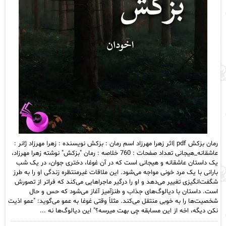
رمان بزکش pdf |اثر زهرا مهرزاد اسم رمان : بزکش نویسنده : زهرا مهرزاد ژانر :
عاشقانه_هیجانی تعداد صفحات : 760 خلاصه : رمان "بزکش" نوشته زهرا مهرزاد،
یک داستان عاشقانه و هیجانی است که در آن غوغا، دختری جوان، در یک شب
بارانی با یک مرد خونی مواجه می‌شود. این ملاقات غیرمنتظره زندگی او را به طرز
شگفت‌انگیزی تغییر می‌دهد و او را درگیر ماجراهایی می‌کند که فراتر از تصورش
است. داستان با دیالوگ‌های جذاب و طنزآمیز آغاز می‌شود که حس و حال
شخصیت‌ها را به خوبی منتقل می‌کند. مثلاً وقتی غوغا به عمو می‌گوید: "عمو اذیت
نکن دیگه، اخه از این مسابقه چی بهت میرسه؟" این دیالوگ‌ها نه ...