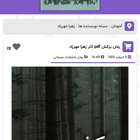
اُخودان
-
دسته نویسنده ها
-
زهرا مهرزاد
رمان بزکش pdf |اثر زهرا مهرزاد
28
5 اسفند 1403
16:49
رمان عاشقانه
,
هیجانی