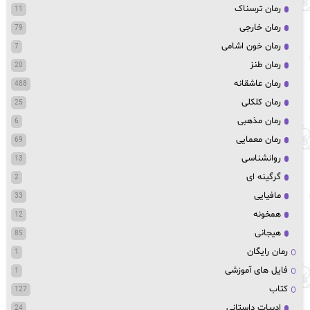
رمان ترسناک
11
رمان خارجی
79
رمان خون اشامی
7
رمان طنز
20
رمان عاشقانه
488
رمان کلکلی
25
رمان مذهبی
6
رمان معمایی
69
روانشناسی
13
گرگینه ای
2
مافیایی
33
همخونه
12
هیجانی
85
رمان رایگان
1
فایل های آموزشی
1
کتاب
127
ادبیات داستانی
24