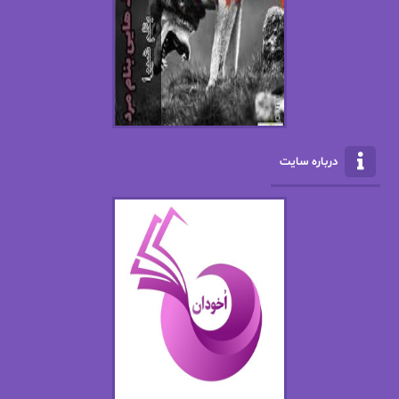
ال جی اسمیت
الف صاد
الکسا ریلی
الکساندر دوما
الناز بوذرجمهری
الناز پاکپور‌
الناز محمدی
الهه
درباره سایت
الهه محمدی
الی مارتینز
اما دون اهو
امیر فرهی
ان اچ کلاین بام
باران
بهار
بهار سلطانی
بهاره حسنی
بهاره شیرازی
بهاره غفرانی
بهاره.م