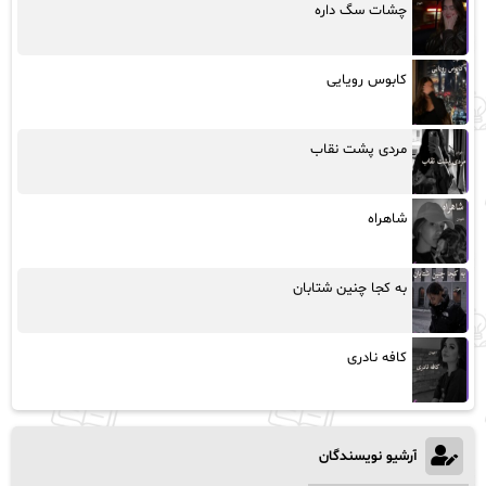
چشات سگ داره
کابوس رویایی
مردی پشت نقاب
شاهراه
به کجا چنین شتابان
کافه نادری
آرشیو نویسندگان