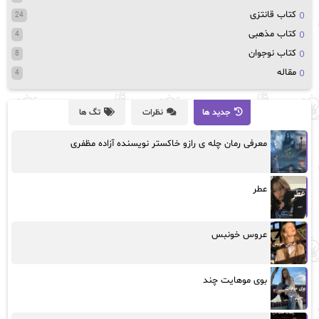
کتاب قانتزی
24
کتاب مذهبی
4
کتاب نوجوان
8
مقاله
4
جدید ها
نظرات
تگ ها
معرفی رمان چله ی رازو خاکستر نویسنده آزاده مظفری
عطر
عروس خونبس
بوی موهایت چند