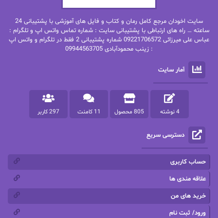
بهنام رستاقی
بیتا فرخی
سایت اخودان مرجع کامل رمان و کتاب و فایل های آموزشی با پشتیبانی 24
پاتریشیا ویلسون
پرتو فرهمند
ساعته … راه های ارتباطی با پشتیبانی سایت : شماره تماس واتس اپ و تلگرام :
عباس علی میرزائی 09221706572 شماره پشتیبانی 2 فقط در تلگرام و واتس اپ
: زینب محمودآبادی 09944563705
پرستو
پرستو اسحقی
آمار سایت
پرستو مهاجر
پرستو_س
پرنیا tkd
پرهام رسولی
4 نوشته
805 محصول
11 کامنت
297 کاربر
پروانه قدیمی
پروانه محمدی
دسترسی سریع
پریسا شکور(طوفان خاموش)
پگاه رستمی فرد
پنلوپه اسکای
پنلوپه داگلاس
حساب کاربری
پنلوپه وارد
پونه سعیدی
علاقه مندی ها
خرید های من
تاران
ترانه بانو
ورود/ ثبت نام