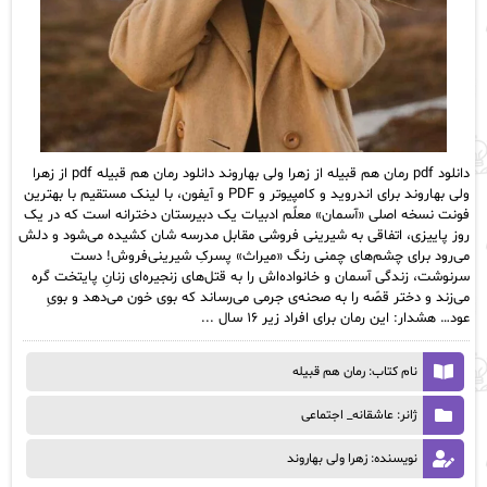
دانلود pdf رمان هم‌ قبیله از زهرا ولی بهاروند دانلود رمان هم‌ قبیله pdf از زهرا
ولی بهاروند برای اندروید و کامپیوتر و PDF و آیفون، با لینک مستقیم با بهترین
فونت نسخه اصلی «آسمان» معلّم ادبیات یک دبیرستان دخترانه است که در یک
روز پاییزی، اتفاقی به شیرینی‌ فروشی مقابل مدرسه‌ شان کشیده می‌شود و دلش
می‌رود برای چشم‌های چمنی‌ رنگ «میراث» پسرکِ شیرینی‌فروش! دست
سرنوشت، زندگی آسمان و خانواده‌اش را به قتل‌های زنجیره‌ای زنانِ پایتخت گره
می‌زند و دختر قصّه را به صحنه‌ی جرمی می‌رساند که بوی خون می‌دهد و بویِ
عود… هشدار: این رمان برای افراد زیر ۱۶ سال ...
نام کتاب: رمان هم‌ قبیله
ژانر: عاشقانه_ اجتماعی
نویسنده: زهرا ولی بهاروند