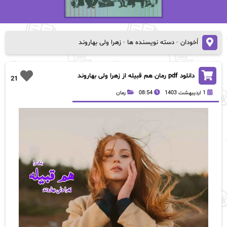
اُخودان
-
دسته نویسنده ها
-
زهرا ولی بهاروند
دانلود pdf رمان هم‌ قبیله از زهرا ولی بهاروند
21
1 اردیبهشت 1403
08:54
رمان