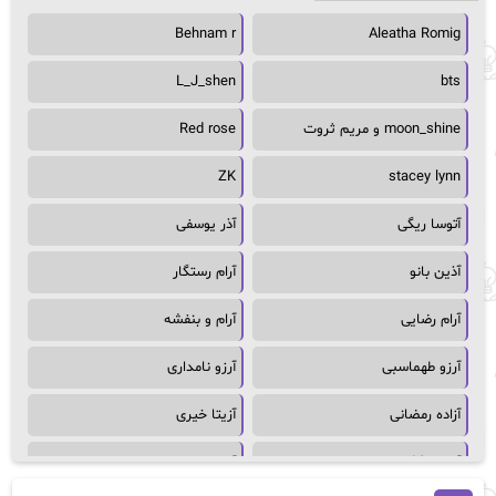
Behnam r
Aleatha Romig
L_J_shen
bts
moon_shine و مریم ثروت
Red rose
ZK
stacey lynn
آتوسا ریگی
آذر یوسفی
آذین بانو
آرام رستگار
آرام رضایی
آرام و بنفشه
آرزو طهماسبی
آرزو نامداری
آزاده رمضانی
آزیتا خیری
آسمان64
آسمان۶۵