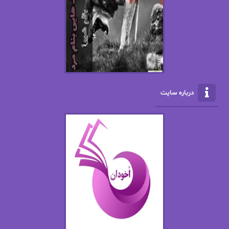
ال جی اسمیت
الف صاد
الکسا ریلی
الکساندر دوما
الناز بوذرجمهری
الناز پاکپور‌
الناز محمدی
الهه
درباره سایت
الهه محمدی
الی مارتینز
اما دون اهو
امیر فرهی
ان اچ کلاین بام
باران
بهار
بهار سلطانی
بهاره حسنی
بهاره شیرازی
بهاره غفرانی
بهاره.م