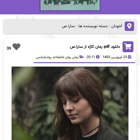
اُخودان
-
دسته نویسنده ها
-
سارا.ص
دانلود pdf رمان کاژه از سارا.ص
39
23 فروردین 1403
20:11
رمان
,
رمان عاشقانه
,
روانشناسی