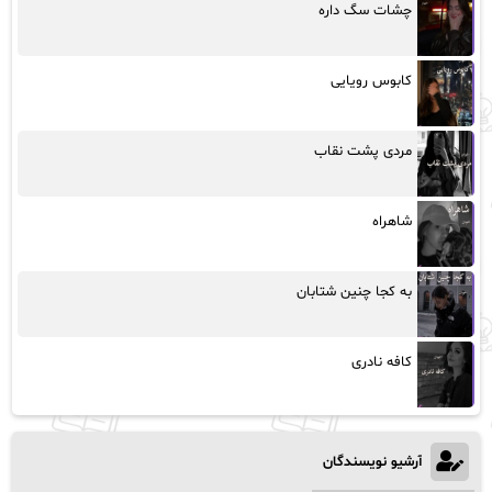
چشات سگ داره
کابوس رویایی
مردی پشت نقاب
شاهراه
به کجا چنین شتابان
کافه نادری
آرشیو نویسندگان