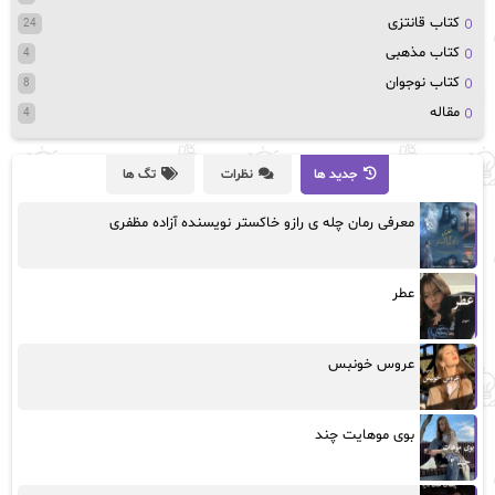
کتاب قانتزی
24
کتاب مذهبی
4
کتاب نوجوان
8
مقاله
4
جدید ها
نظرات
تگ ها
معرفی رمان چله ی رازو خاکستر نویسنده آزاده مظفری
عطر
عروس خونبس
بوی موهایت چند