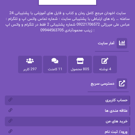
بهنام رستاقی
بیتا فرخی
سایت اخودان مرجع کامل رمان و کتاب و فایل های آموزشی با پشتیبانی 24
پاتریشیا ویلسون
پرتو فرهمند
ساعته … راه های ارتباطی با پشتیبانی سایت : شماره تماس واتس اپ و تلگرام :
عباس علی میرزائی 09221706572 شماره پشتیبانی 2 فقط در تلگرام و واتس اپ
: زینب محمودآبادی 09944563705
پرستو
پرستو اسحقی
آمار سایت
پرستو مهاجر
پرستو_س
پرنیا tkd
پرهام رسولی
4 نوشته
805 محصول
11 کامنت
297 کاربر
پروانه قدیمی
پروانه محمدی
دسترسی سریع
پریسا شکور(طوفان خاموش)
پگاه رستمی فرد
پنلوپه اسکای
پنلوپه داگلاس
حساب کاربری
پنلوپه وارد
پونه سعیدی
علاقه مندی ها
خرید های من
تاران
ترانه بانو
ورود/ ثبت نام