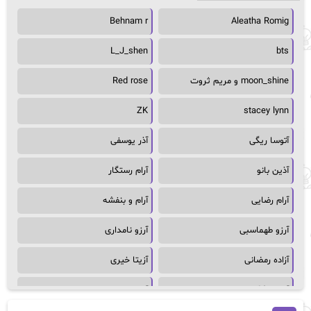
Behnam r
Aleatha Romig
L_J_shen
bts
moon_shine و مریم ثروت
Red rose
ZK
stacey lynn
آتوسا ریگی
آذر یوسفی
آذین بانو
آرام رستگار
آرام رضایی
آرام و بنفشه
آرزو طهماسبی
آرزو نامداری
آزاده رمضانی
آزیتا خیری
آسمان64
آسمان۶۵