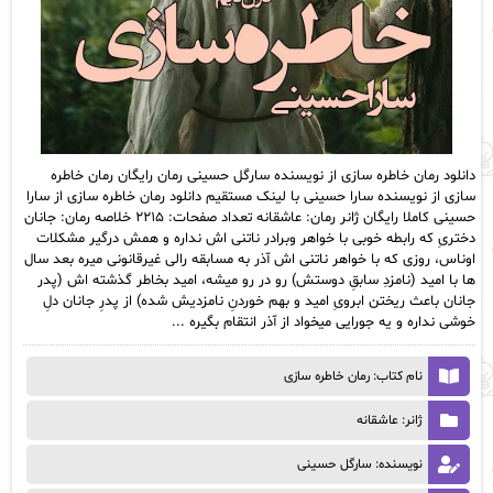
دانلود رمان خاطره سازی از نویسنده سارگل حسینی رمان رایگان رمان خاطره
سازی از نویسنده سارا حسینی با لینک مستقیم دانلود رمان خاطره سازی از سارا
حسینی کاملا رایگان ژانر رمان: عاشقانه تعداد صفحات: ۲۲۱۵ خلاصه رمان: جانان
دختریِ که رابطه خوبی با خواهر وبرادر ناتنی اش نداره و همش درگیر مشکلات
اوناس، روزی که با خواهر ناتنی اش آذر به مسابقه رالی غیرقانونی میره بعد سال
ها با امید (نامزدِ سابقِ دوستش) رو در رو میشه، امید بخاطر گذشته اش (پدر
جانان باعث ریختن ابرویِ امید و بهم خوردنِ نامزدیش شده) از پدرِ جانان دلِ
خوشی نداره و یه جورایی میخواد از آذر انتقام بگیره ...
نام کتاب: رمان خاطره سازی
ژانر: عاشقانه
نویسنده: سارگل حسینی