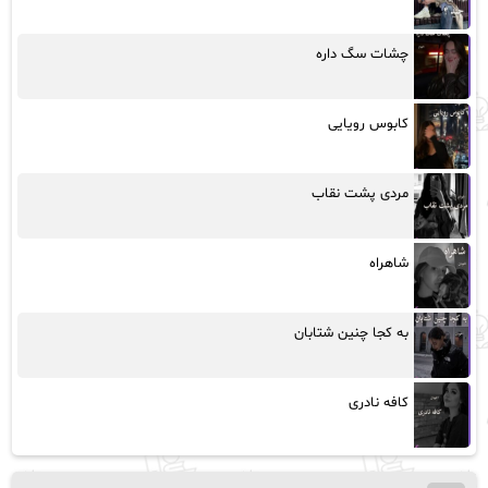
چشات سگ داره
کابوس رویایی
مردی پشت نقاب
شاهراه
به کجا چنین شتابان
کافه نادری