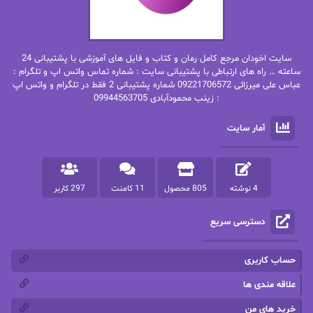
بهاره غفرانی
بهاره.م
بهنام رستاقی
بیتا فرخی
سایت اخودان مرجع کامل رمان و کتاب و فایل های آموزشی با پشتیبانی 24
پاتریشیا ویلسون
پرتو فرهمند
ساعته … راه های ارتباطی با پشتیبانی سایت : شماره تماس واتس اپ و تلگرام :
عباس علی میرزائی 09221706572 شماره پشتیبانی 2 فقط در تلگرام و واتس اپ
: زینب محمودآبادی 09944563705
پرستو
پرستو اسحقی
آمار سایت
پرستو مهاجر
پرستو_س
پرنیا tkd
پرهام رسولی
4 نوشته
805 محصول
11 کامنت
297 کاربر
پروانه قدیمی
پروانه محمدی
دسترسی سریع
پریسا شکور(طوفان خاموش)
پگاه رستمی فرد
پنلوپه اسکای
پنلوپه داگلاس
حساب کاربری
پنلوپه وارد
پونه سعیدی
علاقه مندی ها
خرید های من
تاران
ترانه بانو