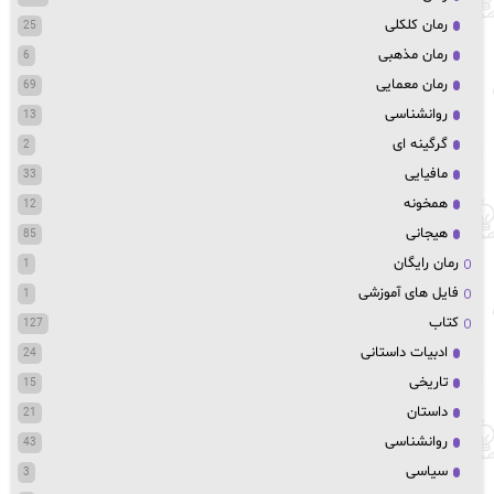
رمان کلکلی
25
رمان مذهبی
6
رمان معمایی
69
روانشناسی
13
گرگینه ای
2
مافیایی
33
همخونه
12
هیجانی
85
رمان رایگان
1
فایل های آموزشی
1
کتاب
127
ادبیات داستانی
24
تاریخی
15
داستان
21
روانشناسی
43
سیاسی
3