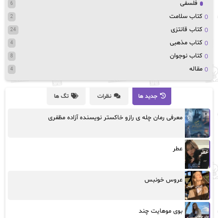
فلسفی
6
کتاب سلامت
2
کتاب قانتزی
24
کتاب مذهبی
4
کتاب نوجوان
8
مقاله
4
جدید ها
نظرات
تگ ها
معرفی رمان چله ی رازو خاکستر نویسنده آزاده مظفری
عطر
عروس خونبس
بوی موهایت چند