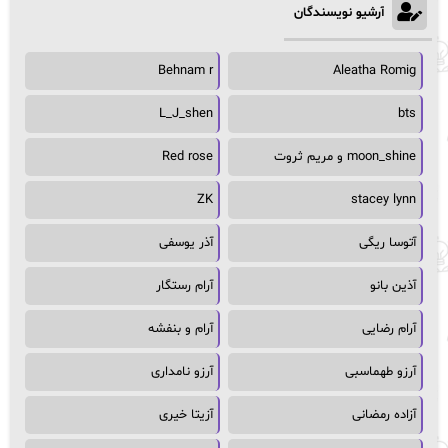
آرشیو نویسندگان
Behnam r
Aleatha Romig
L_J_shen
bts
moon_shine و مریم ثروت
Red rose
ZK
stacey lynn
آتوسا ریگی
آذر یوسفی
آذین بانو
آرام رستگار
آرام رضایی
آرام و بنفشه
آرزو طهماسبی
آرزو نامداری
آزاده رمضانی
آزیتا خیری