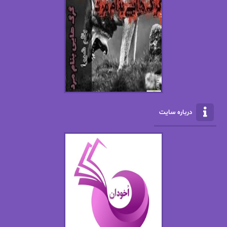
افسانه سماوات
اکرم محمدی
ال جی اسمیت
الف صاد
الکسا ریلی
الکساندر دوما
الناز بوذرجمهری
الناز پاکپور‌
الناز محمدی
الهه
درباره سایت
الهه محمدی
الی مارتینز
اما دون اهو
امیر فرهی
ان اچ کلاین بام
باران
بهار
بهار سلطانی
بهاره حسنی
بهاره شیرازی