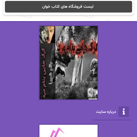
ا_اصغر زاده
ا_اصغرزاده
لیست فروشگاه های کتاب خوان
اریک مورگنشترن
از نیلوفر لاری
استفانی مهیر
استل مسکم
اسما کافی
اصغر زاده
افسانه سماوات
اکرم محمدی
ال جی اسمیت
الف صاد
الکسا ریلی
الکساندر دوما
الناز بوذرجمهری
الناز پاکپور‌
الناز محمدی
الهه
درباره سایت
الهه محمدی
الی مارتینز
اما دون اهو
امیر فرهی