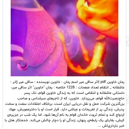
رمان خاوین pdf |اثر ساقی میر اسم رمان : خاوین نویسنده : ساقی میر ژانر :
عاشقانه _ انتقام تعداد صفحات : 1228 خلاصه : رمان "خاوین" اثر ساقی میر،
داستانی عاشقانه و انتقامی است که به زندگی خاوین قوام، تک پسر
حاج‌نصرت‌الله قوام، می‌پردازد. خاوین، که از تاجرهای سرشناس و صاحب
بزرگترین شرکت حمل و نقل دریایی ایران است، برخلاف اعتقادات سفت و سخت
پدرش، زندگی پر از تفریحات و عیاشی دارد. قرار است او با دخترعمویش، مهلا،
ازدواج کند و تمام ثروت خاندان قوام به نام آن‌ها شود. اما یک شب در جزیره‌ی
کیش، بقایای یک رابطه‌ی پنهان، زندگی او را دچار چالش می‌کند. خدمتکار هتل با
خبر بارداری‌اش ...