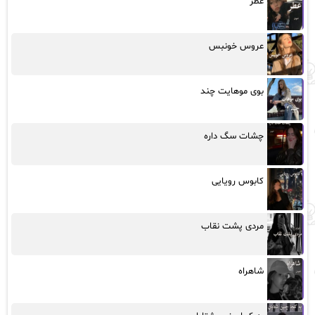
عطر
عروس خونبس
بوی موهایت چند
چشات سگ داره
کابوس رویایی
مردی پشت نقاب
شاهراه