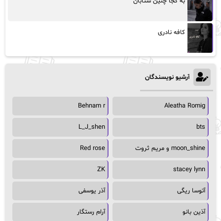
به کجا چنین شتابان
کافه نادری
آرشیو نویسندگان
Behnam r
Aleatha Romig
L_J_shen
bts
moon_shine و مریم ثروت
Red rose
ZK
stacey lynn
آتوسا ریگی
آذر یوسفی
آذین بانو
آرام رستگار