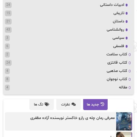
ادبیات داستانی
24
تاریخی
15
داستان
21
روانشناسی
43
سیاسی
3
فلسفی
6
کتاب سلامت
2
کتاب قانتزی
24
کتاب مذهبی
4
کتاب نوجوان
8
مقاله
4
جدید ها
نظرات
تگ ها
معرفی رمان چله ی رازو خاکستر نویسنده آزاده مظفری