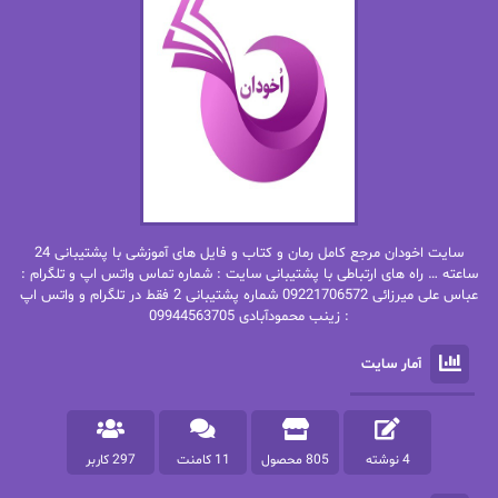
ان اچ کلاین بام
باران
بهار
بهار سلطانی
بهاره حسنی
بهاره شیرازی
بهاره غفرانی
بهاره.م
بهنام رستاقی
بیتا فرخی
سایت اخودان مرجع کامل رمان و کتاب و فایل های آموزشی با پشتیبانی 24
پاتریشیا ویلسون
پرتو فرهمند
ساعته … راه های ارتباطی با پشتیبانی سایت : شماره تماس واتس اپ و تلگرام :
عباس علی میرزائی 09221706572 شماره پشتیبانی 2 فقط در تلگرام و واتس اپ
: زینب محمودآبادی 09944563705
پرستو
پرستو اسحقی
آمار سایت
پرستو مهاجر
پرستو_س
پرنیا tkd
پرهام رسولی
4 نوشته
805 محصول
11 کامنت
297 کاربر
پروانه قدیمی
پروانه محمدی