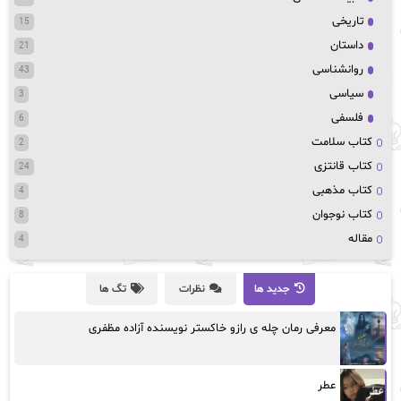
تاریخی
15
داستان
21
روانشناسی
43
سیاسی
3
فلسفی
6
کتاب سلامت
2
کتاب قانتزی
24
کتاب مذهبی
4
کتاب نوجوان
8
مقاله
4
جدید ها
نظرات
تگ ها
معرفی رمان چله ی رازو خاکستر نویسنده آزاده مظفری
عطر