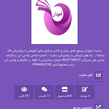
ان اچ کلاین بام
باران
بهار
بهار سلطانی
بهاره حسنی
بهاره شیرازی
بهاره غفرانی
بهاره.م
بهنام رستاقی
بیتا فرخی
سایت اخودان مرجع کامل رمان و کتاب و فایل های آموزشی با پشتیبانی 24
پاتریشیا ویلسون
پرتو فرهمند
ساعته … راه های ارتباطی با پشتیبانی سایت : شماره تماس واتس اپ و تلگرام :
عباس علی میرزائی 09221706572 شماره پشتیبانی 2 فقط در تلگرام و واتس اپ
: زینب محمودآبادی 09944563705
پرستو
پرستو اسحقی
آمار سایت
پرستو مهاجر
پرستو_س
پرنیا tkd
پرهام رسولی
4 نوشته
805 محصول
11 کامنت
297 کاربر
پروانه قدیمی
پروانه محمدی
دسترسی سریع
پریسا شکور(طوفان خاموش)
پگاه رستمی فرد