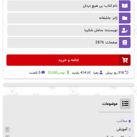
نام کتاب: بی هیچ دردان
ژانر: عاشقانه
نویسنده: سامان شکیبا
صفحات: 2876
ادامه و خرید
518 روز پيش
زهرا
414 بازدید
تومان
35,000
0 کامنت
موضوعات
مطالب
آموزش
1