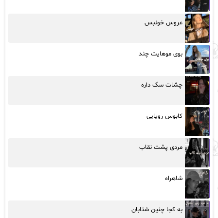
عروس خونبس
بوی موهایت چند
چشات سگ داره
کابوس رویایی
مردی پشت نقاب
شاهراه
به کجا چنین شتابان