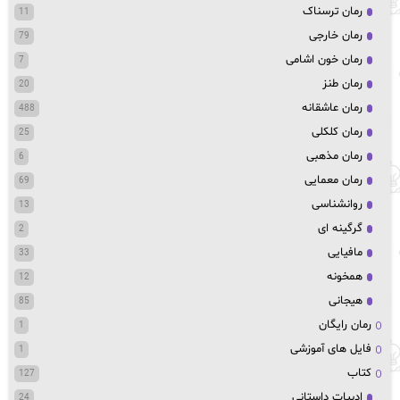
رمان ترسناک
11
رمان خارجی
79
رمان خون اشامی
7
رمان طنز
20
رمان عاشقانه
488
رمان کلکلی
25
رمان مذهبی
6
رمان معمایی
69
روانشناسی
13
گرگینه ای
2
مافیایی
33
همخونه
12
هیجانی
85
رمان رایگان
1
فایل های آموزشی
1
کتاب
127
ادبیات داستانی
24