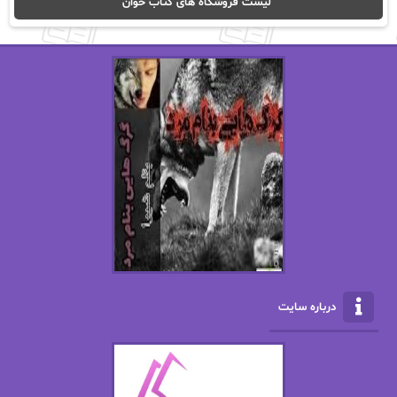
لیست فروشگاه های کتاب خوان
اریک مورگنشترن
از نیلوفر لاری
استفانی مهیر
استل مسکم
اسما کافی
اصغر زاده
افسانه سماوات
اکرم محمدی
ال جی اسمیت
الف صاد
الکسا ریلی
الکساندر دوما
الناز بوذرجمهری
الناز پاکپور‌
الناز محمدی
الهه
درباره سایت
الهه محمدی
الی مارتینز
اما دون اهو
امیر فرهی