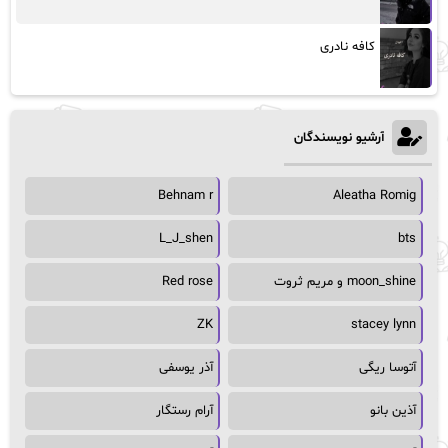
کافه نادری
آرشیو نویسندگان
Behnam r
Aleatha Romig
L_J_shen
bts
moon_shine و مریم ثروت
Red rose
ZK
stacey lynn
آتوسا ریگی
آذر یوسفی
آذین بانو
آرام رستگار