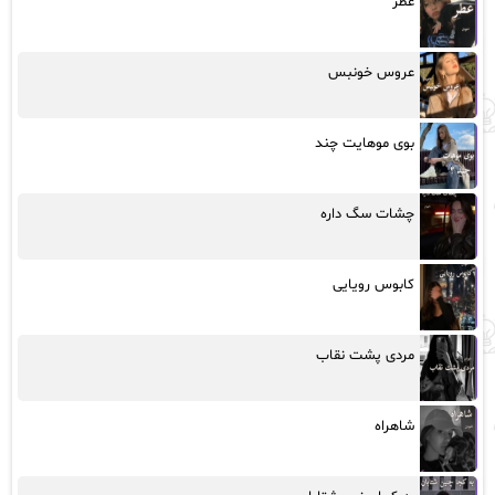
عطر
عروس خونبس
بوی موهایت چند
چشات سگ داره
کابوس رویایی
مردی پشت نقاب
شاهراه