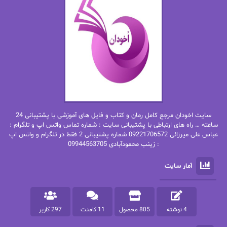
ان اچ کلاین بام
باران
بهار
بهار سلطانی
بهاره حسنی
بهاره شیرازی
بهاره غفرانی
بهاره.م
بهنام رستاقی
بیتا فرخی
سایت اخودان مرجع کامل رمان و کتاب و فایل های آموزشی با پشتیبانی 24
پاتریشیا ویلسون
پرتو فرهمند
ساعته … راه های ارتباطی با پشتیبانی سایت : شماره تماس واتس اپ و تلگرام :
عباس علی میرزائی 09221706572 شماره پشتیبانی 2 فقط در تلگرام و واتس اپ
: زینب محمودآبادی 09944563705
پرستو
پرستو اسحقی
آمار سایت
پرستو مهاجر
پرستو_س
پرنیا tkd
پرهام رسولی
4 نوشته
805 محصول
11 کامنت
297 کاربر
پروانه قدیمی
پروانه محمدی