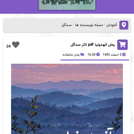
اُخودان
-
دسته نویسنده ها
-
سدگل
رمان آنهدونیا pdf |اثر سدگل
24
5 اسفند 1403
16:28
رمان عاشقانه