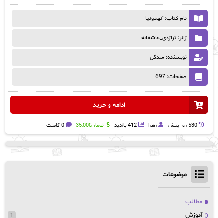
نام کتاب: آنهدونیا
ژانر: تراژدی_عاشقانه
نویسنده: سدگل
صفحات: 697
ادامه و خرید
530 روز پيش
زهرا
412 بازدید
تومان
35,000
0 کامنت
موضوعات
مطالب
آموزش
1