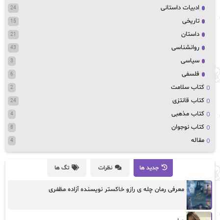
ادبیات داستانی
24
تاریخی
15
داستان
21
روانشناسی
43
سیاسی
3
فلسفی
6
کتاب سلامت
2
کتاب قانتزی
24
کتاب مذهبی
4
کتاب نوجوان
8
مقاله
4
جدید ها
نظرات
تگ ها
معرفی رمان چله ی رازو خاکستر نویسنده آزاده مظفری