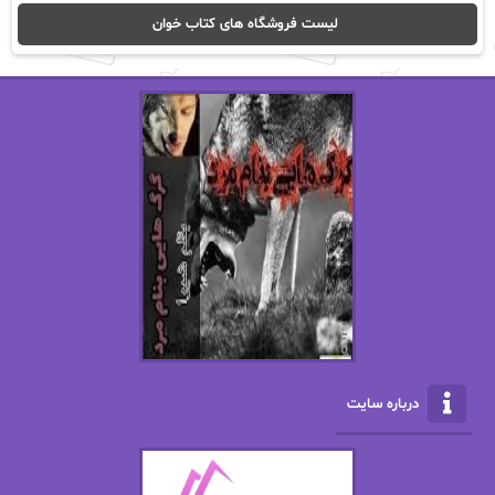
ا_اصغر زاده
ا_اصغرزاده
لیست فروشگاه های کتاب خوان
اریک مورگنشترن
از نیلوفر لاری
استفانی مهیر
استل مسکم
اسما کافی
اصغر زاده
افسانه سماوات
اکرم محمدی
ال جی اسمیت
الف صاد
الکسا ریلی
الکساندر دوما
الناز بوذرجمهری
الناز پاکپور‌
الناز محمدی
الهه
درباره سایت
الهه محمدی
الی مارتینز
اما دون اهو
امیر فرهی