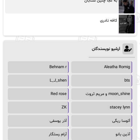
به کجا چنین شتابان
کافه نادری
آرشیو نویسندگان
Behnam r
Aleatha Romig
L_J_shen
bts
moon_shine و مریم ثروت
Red rose
ZK
stacey lynn
آتوسا ریگی
آذر یوسفی
آذین بانو
آرام رستگار