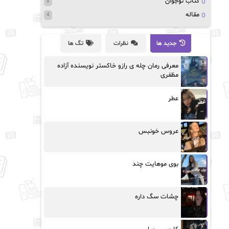
کتاب نوجوان
8
مقاله
4
جدید ها
نظرات
تگ ها
معرفی رمان چله ی رازو خاکستر نویسنده آزاده
مظفری
عطر
عروس خونبس
بوی موهایت چند
چشات سگ داره