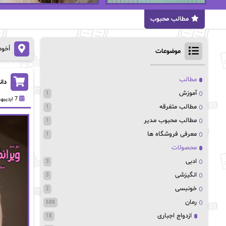
مطالب محبوب
اُخو
موضوعات
مطالب
دان
آموزش
1
7 اردیبهشت 1403
مطالب متفرقه
1
مطالب محبوب مدیر
1
معرفی فروشگاه ها
1
محصولات
ادبی
3
انگیزشی
3
خونبسی
2
رمان
688
ازدواج اجباری
18