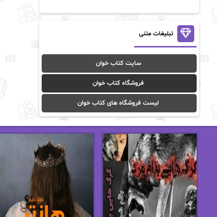
آن ماری سلینکو
آنا تاد
آنالیا
آوا
تبلیغات متنی
آوا موسوی
آیدا (Aixi)
سایت کتاب خوان
آیدا باقری
آیسان صادقی
فروشگاه کتاب خوان
ا_اصغر زاده
ا_اصغرزاده
لیست فروشگاه های کتاب خوان
اریک مورگنشترن
از نیلوفر لاری
استفانی مهیر
استل مسکم
اسما کافی
اصغر زاده
افسانه سماوات
اکرم محمدی
ال جی اسمیت
الف صاد