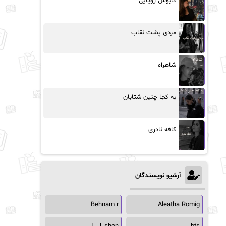
کابوس رویایی
مردی پشت نقاب
شاهراه
به کجا چنین شتابان
کافه نادری
آرشیو نویسندگان
Behnam r
Aleatha Romig