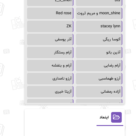
L_J_shen
bts
moon_shine و مریم ثروت
Red rose
ZK
stacey lynn
آتوسا ریگی
آذر یوسفی
آذین بانو
آرام رستگار
آرام رضایی
آرام و بنفشه
آرزو طهماسبی
آرزو نامداری
آزاده رمضانی
آزیتا خیری
آسمان64
آسمان۶۵
اینماد
آسیه احمدی
آگاتا کریستی
آلیس فینی
آمنه قیصری