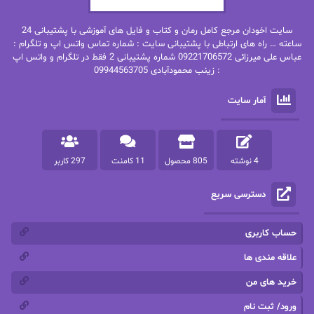
بهنام رستاقی
بیتا فرخی
سایت اخودان مرجع کامل رمان و کتاب و فایل های آموزشی با پشتیبانی 24
پاتریشیا ویلسون
پرتو فرهمند
ساعته … راه های ارتباطی با پشتیبانی سایت : شماره تماس واتس اپ و تلگرام :
عباس علی میرزائی 09221706572 شماره پشتیبانی 2 فقط در تلگرام و واتس اپ
: زینب محمودآبادی 09944563705
پرستو
پرستو اسحقی
آمار سایت
پرستو مهاجر
پرستو_س
پرنیا tkd
پرهام رسولی
4 نوشته
805 محصول
11 کامنت
297 کاربر
پروانه قدیمی
پروانه محمدی
دسترسی سریع
پریسا شکور(طوفان خاموش)
پگاه رستمی فرد
پنلوپه اسکای
پنلوپه داگلاس
حساب کاربری
پنلوپه وارد
پونه سعیدی
علاقه مندی ها
خرید های من
تاران
ترانه بانو
ورود/ ثبت نام