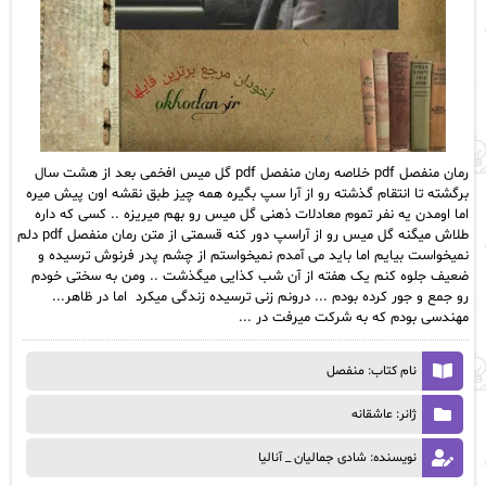
رمان منفصل pdf خلاصه رمان منفصل pdf گل میس افخمی بعد از هشت سال
برگشته تا انتقام گذشته رو از آرا سپ بگیره همه چیز طبق نقشه اون پیش میره
اما اومدن یه نفر تموم معادلات ذهنی گل میس رو بهم میریزه .. کسی که داره
طلاش میگنه گل میس رو از آراسپ دور کنه قسمتی از متن رمان منفصل pdf دلم
نمیخواست بیایم اما باید می آمدم نمیخواستم از چشم پدر فرنوش ترسیده و
ضعیف جلوه کنم یک هفته از آن شب کذایی میگذشت .. ومن به سختی خودم
رو جمع و جور کرده بودم ... درونم زنی ترسیده زندگی میکرد اما در ظاهر...
مهندسی بودم که به شرکت میرفت در ...
نام کتاب: منفصل
ژانر: عاشقانه
نویسنده: شادی جمالیان _ آنالیا