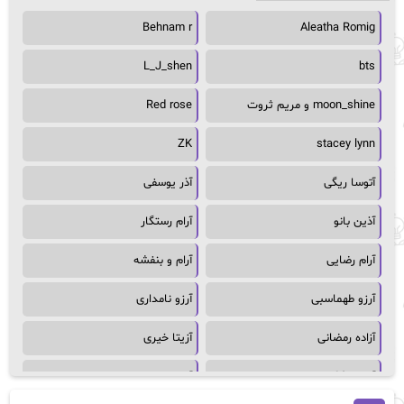
Behnam r
Aleatha Romig
L_J_shen
bts
moon_shine و مریم ثروت
Red rose
ZK
stacey lynn
آتوسا ریگی
آذر یوسفی
آذین بانو
آرام رستگار
آرام رضایی
آرام و بنفشه
آرزو طهماسبی
آرزو نامداری
آزاده رمضانی
آزیتا خیری
آسمان64
آسمان۶۵