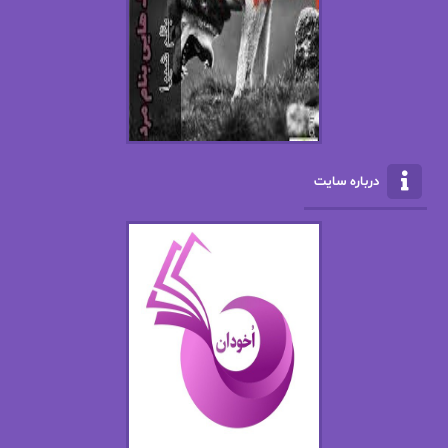
ال جی اسمیت
الف صاد
الکسا ریلی
الکساندر دوما
الناز بوذرجمهری
الناز پاکپور‌
الناز محمدی
الهه
درباره سایت
الهه محمدی
الی مارتینز
اما دون اهو
امیر فرهی
ان اچ کلاین بام
باران
بهار
بهار سلطانی
بهاره حسنی
بهاره شیرازی
بهاره غفرانی
بهاره.م