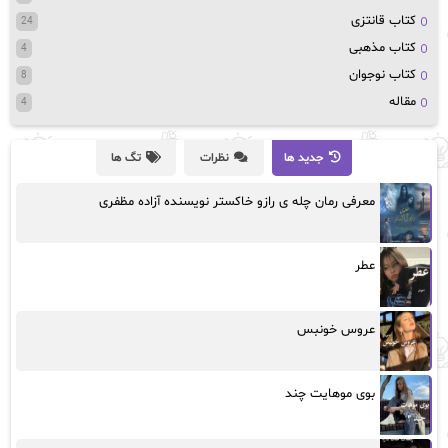
کتاب قانتزی
24
کتاب مذهبی
4
کتاب نوجوان
8
مقاله
4
جدید ها
نظرات
تگ ها
معرفی رمان چله ی رازو خاکستر نویسنده آزاده مظفری
عطر
عروس خونبس
بوی موهایت چند