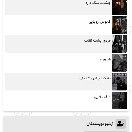
چشات سگ داره
کابوس رویایی
مردی پشت نقاب
شاهراه
به کجا چنین شتابان
کافه نادری
آرشیو نویسندگان