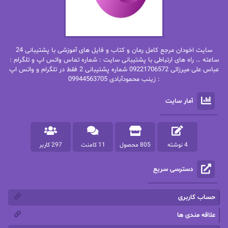
بهاره غفرانی
بهاره.م
بهنام رستاقی
بیتا فرخی
سایت اخودان مرجع کامل رمان و کتاب و فایل های آموزشی با پشتیبانی 24
پاتریشیا ویلسون
پرتو فرهمند
ساعته … راه های ارتباطی با پشتیبانی سایت : شماره تماس واتس اپ و تلگرام :
عباس علی میرزائی 09221706572 شماره پشتیبانی 2 فقط در تلگرام و واتس اپ
: زینب محمودآبادی 09944563705
پرستو
پرستو اسحقی
آمار سایت
پرستو مهاجر
پرستو_س
پرنیا tkd
پرهام رسولی
4 نوشته
805 محصول
11 کامنت
297 کاربر
پروانه قدیمی
پروانه محمدی
دسترسی سریع
پریسا شکور(طوفان خاموش)
پگاه رستمی فرد
پنلوپه اسکای
پنلوپه داگلاس
حساب کاربری
پنلوپه وارد
پونه سعیدی
علاقه مندی ها