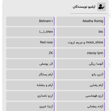
آرشیو نویسندگان
Behnam r
Aleatha Romig
L_J_shen
bts
moon_shine و مریم ثروت
Red rose
ZK
stacey lynn
آتوسا ریگی
آذر یوسفی
آذین بانو
آرام رستگار
آرام رضایی
آرام و بنفشه
آرزو طهماسبی
آرزو نامداری
آزاده رمضانی
آزیتا خیری