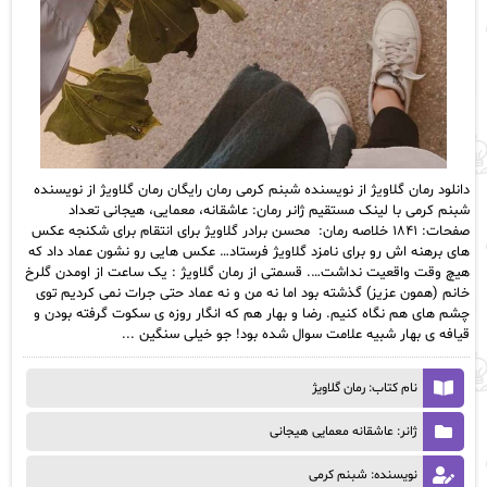
دانلود رمان گلاویژ از نویسنده شبنم کرمی رمان رایگان رمان گلاویژ از نویسنده
شبنم کرمی با لینک مستقیم ژانر رمان: عاشقانه، معمایی، هیجانی تعداد
صفحات: ۱۸۴۱ خلاصه رمان: محسن برادر گلاویژ برای انتقام برای شکنجه عکس
های برهنه اش رو برای نامزد گلاویژ فرستاد… عکس هایی رو نشون عماد داد که
هیچ وقت واقعیت نداشت…. قسمتی از رمان گلاویژ : یک ساعت از اومدن گلرخ
خانم (همون عزیز) گذشته بود اما نه من و نه عماد حتی جرات نمی کردیم توی
چشم های هم نگاه کنیم. رضا و بهار هم که انگار روزه ی سکوت گرفته بودن و
قیافه ی بهار شبیه علامت سوال شده بود! جو خیلی سنگین ...
نام کتاب: رمان گلاویژ
ژانر: عاشقانه معمایی هیجانی
نویسنده: شبنم کرمی