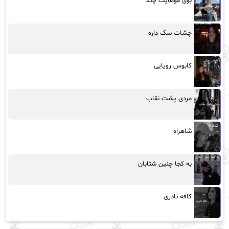
بوی موهایت چند
چشات سگ داره
کابوس رویایی
مردی پشت نقاب
شاهراه
به کجا چنین شتابان
کافه نادری