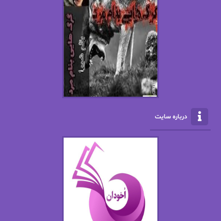
اسما کافی
اصغر زاده
افسانه سماوات
اکرم محمدی
ال جی اسمیت
الف صاد
الکسا ریلی
الکساندر دوما
الناز بوذرجمهری
الناز پاکپور‌
الناز محمدی
الهه
درباره سایت
الهه محمدی
الی مارتینز
اما دون اهو
امیر فرهی
ان اچ کلاین بام
باران
بهار
بهار سلطانی
بهاره حسنی
بهاره شیرازی