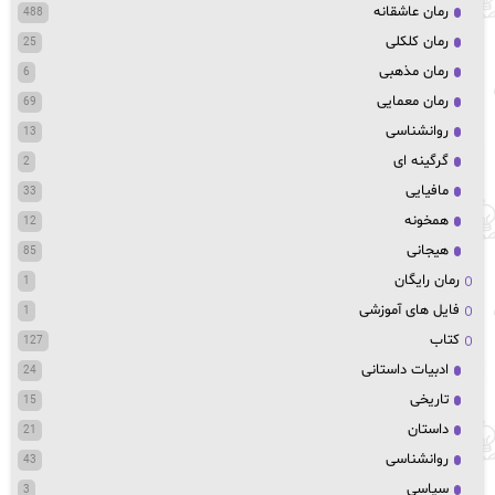
رمان عاشقانه
488
رمان کلکلی
25
رمان مذهبی
6
رمان معمایی
69
روانشناسی
13
گرگینه ای
2
مافیایی
33
همخونه
12
هیجانی
85
رمان رایگان
1
فایل های آموزشی
1
کتاب
127
ادبیات داستانی
24
تاریخی
15
داستان
21
روانشناسی
43
سیاسی
3