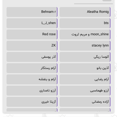
Behnam r
Aleatha Romig
L_J_shen
bts
moon_shine و مریم ثروت
Red rose
ZK
stacey lynn
آتوسا ریگی
آذر یوسفی
آذین بانو
آرام رستگار
آرام رضایی
آرام و بنفشه
آرزو طهماسبی
آرزو نامداری
آزاده رمضانی
آزیتا خیری
آسمان64
آسمان۶۵