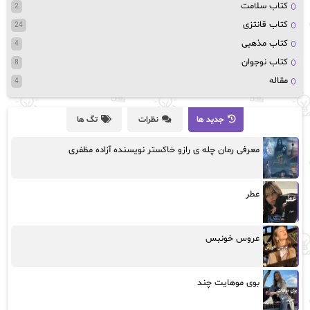
کتاب سلامت
2
کتاب قانتزی
24
کتاب مذهبی
4
کتاب نوجوان
8
مقاله
4
جدید ها
نظرات
تگ ها
معرفی رمان چله ی رازو خاکستر نویسنده آزاده مظفری
عطر
عروس خونبس
بوی موهایت چند