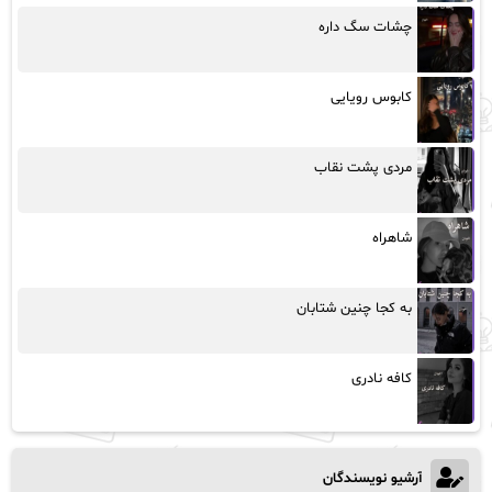
چشات سگ داره
کابوس رویایی
مردی پشت نقاب
شاهراه
به کجا چنین شتابان
کافه نادری
آرشیو نویسندگان