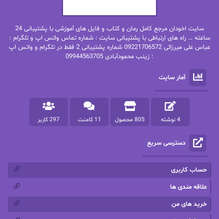
بهنام رستاقی
بیتا فرخی
سایت اخودان مرجع کامل رمان و کتاب و فایل های آموزشی با پشتیبانی 24
پاتریشیا ویلسون
پرتو فرهمند
ساعته … راه های ارتباطی با پشتیبانی سایت : شماره تماس واتس اپ و تلگرام :
عباس علی میرزائی 09221706572 شماره پشتیبانی 2 فقط در تلگرام و واتس اپ
: زینب محمودآبادی 09944563705
پرستو
پرستو اسحقی
آمار سایت
پرستو مهاجر
پرستو_س
پرنیا tkd
پرهام رسولی
4 نوشته
805 محصول
11 کامنت
297 کاربر
پروانه قدیمی
پروانه محمدی
دسترسی سریع
پریسا شکور(طوفان خاموش)
پگاه رستمی فرد
پنلوپه اسکای
پنلوپه داگلاس
حساب کاربری
پنلوپه وارد
پونه سعیدی
علاقه مندی ها
خرید های من
تاران
ترانه بانو