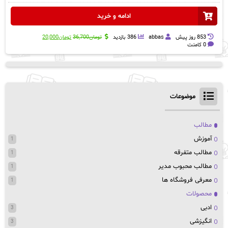
ادامه و خرید
قیمت
قیمت
853 روز پيش
abbas
386 بازدید
تومان
36,700
تومان
20,000
اصلی:
فعلی:
0 کامنت
تومان36,700
تومان20,000.
بود.
موضوعات
مطالب
آموزش
1
مطالب متفرقه
1
مطالب محبوب مدیر
1
معرفی فروشگاه ها
1
محصولات
ادبی
3
انگیزشی
3