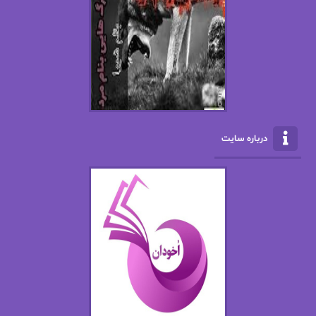
افسانه سماوات
اکرم محمدی
ال جی اسمیت
الف صاد
الکسا ریلی
الکساندر دوما
الناز بوذرجمهری
الناز پاکپور‌
الناز محمدی
الهه
درباره سایت
الهه محمدی
الی مارتینز
اما دون اهو
امیر فرهی
ان اچ کلاین بام
باران
بهار
بهار سلطانی
بهاره حسنی
بهاره شیرازی
بهاره غفرانی
بهاره.م