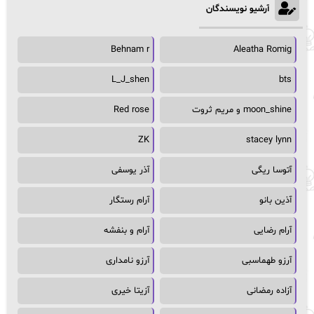
آرشیو نویسندگان
Behnam r
Aleatha Romig
L_J_shen
bts
moon_shine و مریم ثروت
Red rose
ZK
stacey lynn
آتوسا ریگی
آذر یوسفی
آذین بانو
آرام رستگار
آرام رضایی
آرام و بنفشه
آرزو طهماسبی
آرزو نامداری
آزاده رمضانی
آزیتا خیری