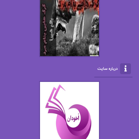
افسانه سماوات
اکرم محمدی
ال جی اسمیت
الف صاد
الکسا ریلی
الکساندر دوما
الناز بوذرجمهری
الناز پاکپور‌
الناز محمدی
الهه
درباره سایت
الهه محمدی
الی مارتینز
اما دون اهو
امیر فرهی
ان اچ کلاین بام
باران
بهار
بهار سلطانی
بهاره حسنی
بهاره شیرازی