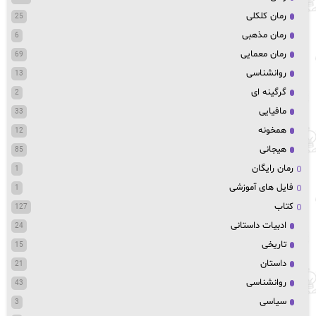
رمان کلکلی
25
رمان مذهبی
6
رمان معمایی
69
روانشناسی
13
گرگینه ای
2
مافیایی
33
همخونه
12
هیجانی
85
رمان رایگان
1
فایل های آموزشی
1
کتاب
127
ادبیات داستانی
24
تاریخی
15
داستان
21
روانشناسی
43
سیاسی
3