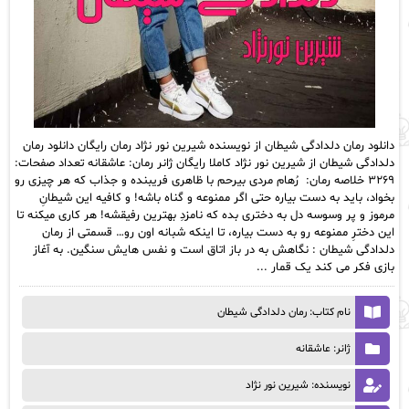
دانلود رمان دلدادگی شیطان از نویسنده شیرین نور نژاد رمان رایگان دانلود رمان
دلدادگی شیطان از شیرین نور نژاد کاملا رایگان ژانر رمان: عاشقانه تعداد صفحات:
۳۲۶۹ خلاصه رمان: رُهام مردی بیرحم با ظاهری فریبنده و جذاب که هر چیزی رو
بخواد، باید به دست بیاره حتی اگر ممنوعه و گناه باشه! و کافیه این شیطانِ
مرموز و پر وسوسه دل به دختری بده که نامزدِ بهترین رفیقشه! هر کاری میکنه تا
این دخترِ ممنوعه رو به دست بیاره، تا اینکه شبانه اون‌ رو… قسمتی از رمان
دلدادگی شیطان : نگاهش به در باز اتاق است و نفس هایش سنگین. به آغاز
بازی فکر می کند یک قمار ...
نام کتاب: رمان دلدادگی شیطان
ژانر: عاشقانه
نویسنده: شیرین نور نژاد