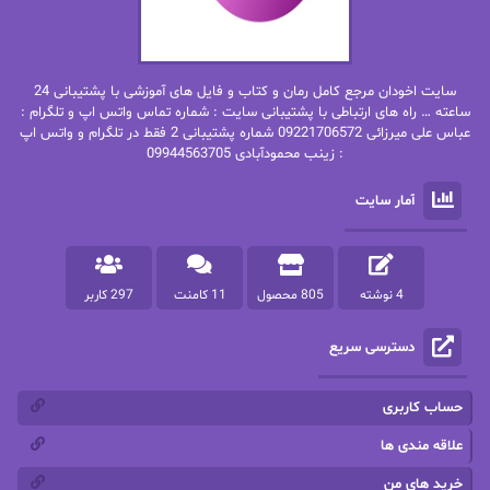
بهاره غفرانی
بهاره.م
بهنام رستاقی
بیتا فرخی
سایت اخودان مرجع کامل رمان و کتاب و فایل های آموزشی با پشتیبانی 24
پاتریشیا ویلسون
پرتو فرهمند
ساعته … راه های ارتباطی با پشتیبانی سایت : شماره تماس واتس اپ و تلگرام :
عباس علی میرزائی 09221706572 شماره پشتیبانی 2 فقط در تلگرام و واتس اپ
: زینب محمودآبادی 09944563705
پرستو
پرستو اسحقی
آمار سایت
پرستو مهاجر
پرستو_س
پرنیا tkd
پرهام رسولی
4 نوشته
805 محصول
11 کامنت
297 کاربر
پروانه قدیمی
پروانه محمدی
دسترسی سریع
پریسا شکور(طوفان خاموش)
پگاه رستمی فرد
پنلوپه اسکای
پنلوپه داگلاس
حساب کاربری
پنلوپه وارد
پونه سعیدی
علاقه مندی ها
خرید های من
تاران
ترانه بانو