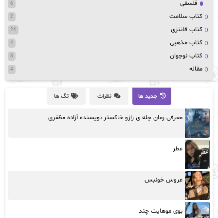
فلسفی
6
کتاب سلامت
2
کتاب قانتزی
24
کتاب مذهبی
4
کتاب نوجوان
8
مقاله
4
جدید ها
نظرات
تگ ها
معرفی رمان چله ی رازو خاکستر نویسنده آزاده مظفری
عطر
عروس خونبس
بوی موهایت چند