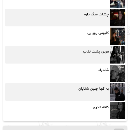
چشات سگ داره
کابوس رویایی
مردی پشت نقاب
شاهراه
به کجا چنین شتابان
کافه نادری