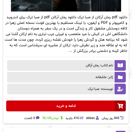
دانلود pdf رمان آرکان از صبا ترک دانلود رمان آرکان pdf از صبا ترک برای اندروید
و کامپیوتر و PDF و آیفون، با لینک مستقیم با بهترین فونت نسخه اصلی زهرا در
کافه دوستش مشغول کار و زندگی است و در یک سفر به همراه دوستان
دانشگاهی اش در کیش با مرد متعصب و غیرتی عرب تباری به نام ارکان آشنا می
شود که برنامه هتل و گردش زهرا را خودش نقشه ریزی کرده، چون مدت ها است
که به او علاقه مند و زیر نظرش دارد، ارکان از عشیره ای سرشناس است که به
خاطر کینه و دشمنی برادر بزرگش از ...
نام کتاب: رمان آرکان
ژانر: عاشقانه
نویسنده: صبا ترک
ادامه و خرید
845 روز پيش
abbas
416 بازدید
تومان
38,100
0 کامنت