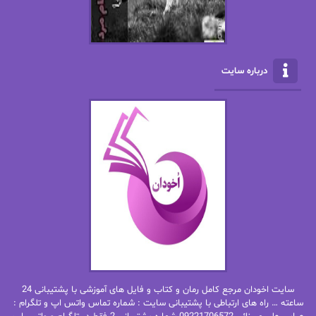
الناز بوذرجمهری
الناز پاکپور‌
الناز محمدی
الهه
درباره سایت
الهه محمدی
الی مارتینز
اما دون اهو
امیر فرهی
ان اچ کلاین بام
باران
بهار
بهار سلطانی
بهاره حسنی
بهاره شیرازی
بهاره غفرانی
بهاره.م
بهنام رستاقی
بیتا فرخی
سایت اخودان مرجع کامل رمان و کتاب و فایل های آموزشی با پشتیبانی 24
پاتریشیا ویلسون
پرتو فرهمند
ساعته … راه های ارتباطی با پشتیبانی سایت : شماره تماس واتس اپ و تلگرام :