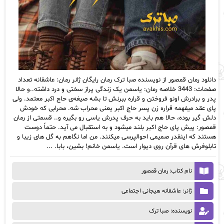
دانلود رمان قمصور از نویسنده صبا ترک رمان رایگان ژانر رمان: عاشقانه تعداد
صفحات: 3443 خلاصه رمان: یاسمن یک زندگی پراز سختی و درد داشته..و حالا
پدر و برادرش اونو فروختن و قراره ببرنش تا بشه صیغه‌ی حاج اکبر معتمد. ولی
پای عقد میفهمه قراره زن پسر حاج اکبر یعنی محراب شه. محرابی که خودش
دلش گیر بوده، حالا هم باید به حرف پدرش یاسی رو بگیره و.. قسمتی از رمان
قمصور: پیش پای حاج اکبر بلند میشود و به استقبال می آید. حتماً دوست
هستند که اینقدر صمیمی احوالپرسی میکنند. من اما نگاهم به گل های زیبا و
تابلوفرش های قرآن روی دیوار است. یاسمن خانم! بشین، بابا. ...
نام کتاب: رمان قمصور
ژانر: عاشقانه هیجانی اجتماعی
نویسنده: صبا ترک