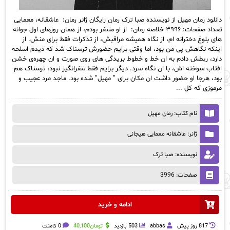
دانلود رمان مهیل از نویسنده صبا ترک رمان رایگان ژانر رمان: عاشقانه، معمایی
تعداد صفحات: ۳۹۹۶ خلاصه رمان: از او متنفر بودم، از همان روزهای اول جوانه
های بلوغ دخترانه ام، از نگاه همیشه مراقبش، از تذکرات فقط برای منش. از
اینکه نگاهش پی من بود، اما وقتی برایم حضورش ترسناک شد که دیدم اسلحه
دارد، ربطش دادم به ان خط و خطوط بریدگی های روی صورت و ان چهره‌ی خشن
افتاب سوخته اش، با ان نگاه سرد. دیگر برایم فقط تنفرانگیز نبود، ترسناک هم
بود، هرجا او حضور داشت ان مکان برای ” مهیل” شده بود. ماجد مرد عجیب و
مرموزی که کل ...
نام کتاب: رمان مهیل
ژانر: عاشقانه معمایی هیجانی
نویسنده: صبا ترک
صفحات: 3996
ادامه و خرید
817 روز پيش
abbas
503 بازدید
تومان
40,100
0 کامنت