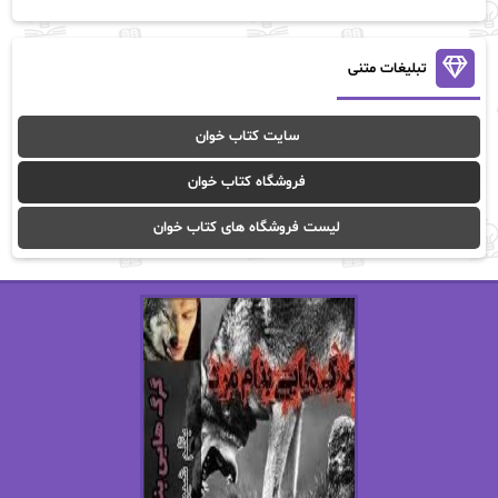
آن ماری سلینکو
آنا تاد
آنالیا
آوا
تبلیغات متنی
آوا موسوی
آیدا (Aixi)
سایت کتاب خوان
آیدا باقری
آیسان صادقی
فروشگاه کتاب خوان
ا_اصغر زاده
ا_اصغرزاده
لیست فروشگاه های کتاب خوان
اریک مورگنشترن
از نیلوفر لاری
استفانی مهیر
استل مسکم
اسما کافی
اصغر زاده
افسانه سماوات
اکرم محمدی
ال جی اسمیت
الف صاد
الکسا ریلی
الکساندر دوما