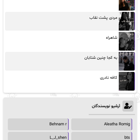
مردی پشت نقاب
شاهراه
به کجا چنین شتابان
کافه نادری
آرشیو نویسندگان
Behnam r
Aleatha Romig
L_J_shen
bts