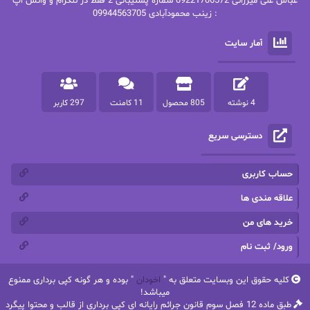
عباس علی میرزائی 09221706572 شماره پشتیبانی 2 فقط در تلگرام و واتس اپ
: زینب محمودآبادی 09944563705
پرستو
پرستو اسحقی
آمار سایت
پرستو مهاجر
پرستو_س
پرنیا tkd
پرهام رسولی
4 نوشته
805 محصول
11 کامنت
297 کاربر
پروانه قدیمی
پروانه محمدی
دسترسی سریع
پریسا شکور(طوفان خاموش)
پگاه رستمی فرد
پنلوپه اسکای
پنلوپه داگلاس
حساب کاربری
پنلوپه وارد
پونه سعیدی
علاقه مندی ها
خرید های من
تاران
ترانه بانو
ورود/ ثبت نام
ترنم.25
تیلور
کلیه حقوق این وبسایت متعلق به "
اخودان
" بوده و هر گونه کپی برداری ممنوع
ثمین سرابی
جان فاولز
میباشد!
طبق ماده 12 فصل سوم قانون جرائم رایانه ای کپی برداری از قالب و محتوا پیگرد