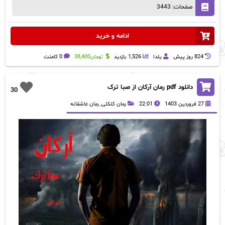
صفحات: 3443
ادامه و خرید
824 روز پيش
یلدا
1,526 بازدید
تومان
38,400
0 کامنت
دانلود pdf رمان آرکان از صبا ترک
30
27 فروردین 1403
22:01
رمان کلکلی
,
رمان عاشقانه