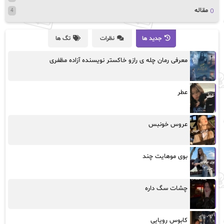
مقاله
4
جدید ها
نظرات
تگ ها
معرفی رمان چله ی رازو خاکستر نویسنده آزاده مظفری
عطر
عروس خونبس
بوی موهایت چند
چشات سگ داره
کابوس رویایی