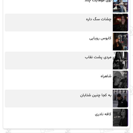
بوی موهایت چند
چشات سگ داره
کابوس رویایی
مردی پشت نقاب
شاهراه
به کجا چنین شتابان
کافه نادری