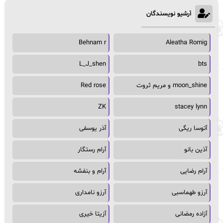
آرشیو نویسندگان
Behnam r
Aleatha Romig
L_J_shen
bts
moon_shine و مریم ثروت
Red rose
ZK
stacey lynn
آتوسا ریگی
آذر یوسفی
آذین بانو
آرام رستگار
آرام رضایی
آرام و بنفشه
آرزو طهماسبی
آرزو نامداری
آزاده رمضانی
آزیتا خیری