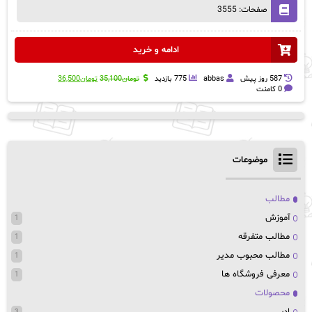
صفحات: 3555
ادامه و خرید
قیمت
قیمت
587 روز پيش
abbas
775 بازدید
تومان
35,100
تومان
36,500
اصلی:
فعلی:
0 کامنت
تومان35,100
تومان36,500.
بود.
موضوعات
مطالب
آموزش
1
مطالب متفرقه
1
مطالب محبوب مدیر
1
معرفی فروشگاه ها
1
محصولات
ادبی