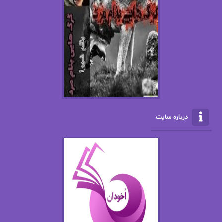
اسما کافی
اصغر زاده
افسانه سماوات
اکرم محمدی
ال جی اسمیت
الف صاد
الکسا ریلی
الکساندر دوما
الناز بوذرجمهری
الناز پاکپور‌
الناز محمدی
الهه
درباره سایت
الهه محمدی
الی مارتینز
اما دون اهو
امیر فرهی
ان اچ کلاین بام
باران
بهار
بهار سلطانی
بهاره حسنی
بهاره شیرازی