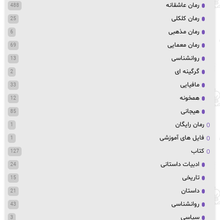
رمان عاشقانه
488
رمان کلکلی
25
رمان مذهبی
6
رمان معمایی
69
روانشناسی
13
گرگینه ای
2
مافیایی
33
همخونه
12
هیجانی
85
رمان رایگان
1
فایل های آموزشی
1
کتاب
127
ادبیات داستانی
24
تاریخی
15
داستان
21
روانشناسی
43
سیاسی
3