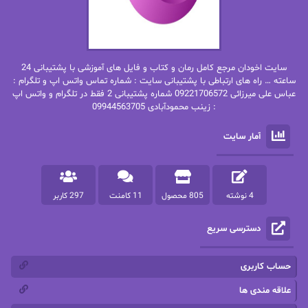
بهاره غفرانی
بهاره.م
بهنام رستاقی
بیتا فرخی
سایت اخودان مرجع کامل رمان و کتاب و فایل های آموزشی با پشتیبانی 24
پاتریشیا ویلسون
پرتو فرهمند
ساعته … راه های ارتباطی با پشتیبانی سایت : شماره تماس واتس اپ و تلگرام :
عباس علی میرزائی 09221706572 شماره پشتیبانی 2 فقط در تلگرام و واتس اپ
: زینب محمودآبادی 09944563705
پرستو
پرستو اسحقی
آمار سایت
پرستو مهاجر
پرستو_س
پرنیا tkd
پرهام رسولی
4 نوشته
805 محصول
11 کامنت
297 کاربر
پروانه قدیمی
پروانه محمدی
دسترسی سریع
پریسا شکور(طوفان خاموش)
پگاه رستمی فرد
پنلوپه اسکای
پنلوپه داگلاس
حساب کاربری
پنلوپه وارد
پونه سعیدی
علاقه مندی ها