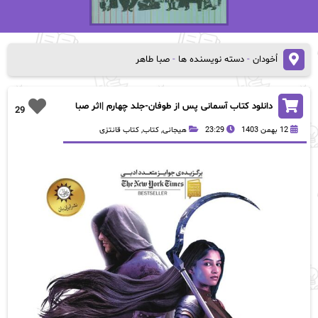
اُخودان
-
دسته نویسنده ها
-
صبا طاهر
دانلود کتاب آسمانی پس از طوفان-جلد چهارم |اثر صبا
29
طاهر
12 بهمن 1403
23:29
هیجانی
,
کتاب
,
کتاب قانتزی