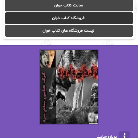
سایت کتاب خوان
آیدا باقری
آیسان صادقی
فروشگاه کتاب خوان
ا_اصغر زاده
ا_اصغرزاده
لیست فروشگاه های کتاب خوان
اریک مورگنشترن
از نیلوفر لاری
استفانی مهیر
استل مسکم
اسما کافی
اصغر زاده
افسانه سماوات
اکرم محمدی
ال جی اسمیت
الف صاد
الکسا ریلی
الکساندر دوما
الناز بوذرجمهری
الناز پاکپور‌
الناز محمدی
الهه
درباره سایت