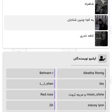
شاهراه
به کجا چنین شتابان
کافه نادری
آرشیو نویسندگان
Behnam r
Aleatha Romig
L_J_shen
bts
moon_shine و مریم ثروت
Red rose
ZK
stacey lynn