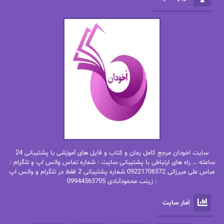
الهه محمدی
الی مارتینز
اما دون اهو
امیر فرهی
ان اچ کلاین بام
باران
بهار
بهار سلطانی
بهاره حسنی
بهاره شیرازی
بهاره غفرانی
بهاره.م
بهنام رستاقی
بیتا فرخی
سایت اخودان مرجع کامل رمان و کتاب و فایل های آموزشی با پشتیبانی 24
پاتریشیا ویلسون
پرتو فرهمند
ساعته … راه های ارتباطی با پشتیبانی سایت : شماره تماس واتس اپ و تلگرام :
عباس علی میرزائی 09221706572 شماره پشتیبانی 2 فقط در تلگرام و واتس اپ
: زینب محمودآبادی 09944563705
پرستو
پرستو اسحقی
آمار سایت
پرستو مهاجر
پرستو_س