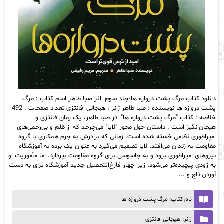
دانلود کتاب مرگ پشت دروازه ها-جلد سوم |اثر صبا طاهر اسم کتاب : مرگ
پشت دروازه ها نویسنده : صبا طاهر ژانر : هیجانی_فانتزی تعداد صفحات : 492
خلاصه : کتاب "مرگ پشت دروازه ها" اثر صبا طاهر، یک رمان فانتزی و
هیجان‌انگیز است . داستان حول محور "لایا" می‌چرخد که از ظلم و بی‌رحمی‌های
امپراطوری نظامی خسته شده است. زمانی که برادرش به جرم همکاری با گروه
مقاومت به زندان می‌افتد، لایا تصمیم می‌گیرد به عنوان یک برده به آموزشگاه
نیروهای امپراطوری برود و به جاسوسی برای گروه مقاومت بپردازد. اما مأموریت او
به زودی پیچیده‌تر می‌شود، زیرا چهار فارغ‌التحصیل جدید آموزشگاه برای به دست
آوردن تاج و ...
نام کتاب: مرگ پشت دروازه ها
ژانر: هیجانی_فانتزی