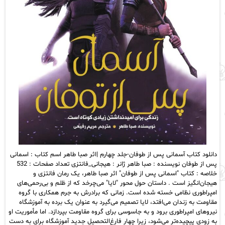
دانلود کتاب آسمانی پس از طوفان-جلد چهارم |اثر صبا طاهر اسم کتاب : اسمانی
پس از طوفان نویسنده : صبا طاهر ژانر : هیجانی_فانتزی تعداد صفحات : 532
خلاصه : کتاب "اسمانی پس از طوفان" اثر صبا طاهر، یک رمان فانتزی و
هیجان‌انگیز است . داستان حول محور "لایا" می‌چرخد که از ظلم و بی‌رحمی‌های
امپراطوری نظامی خسته شده است. زمانی که برادرش به جرم همکاری با گروه
مقاومت به زندان می‌افتد، لایا تصمیم می‌گیرد به عنوان یک برده به آموزشگاه
نیروهای امپراطوری برود و به جاسوسی برای گروه مقاومت بپردازد. اما مأموریت او
به زودی پیچیده‌تر می‌شود، زیرا چهار فارغ‌التحصیل جدید آموزشگاه برای به دست