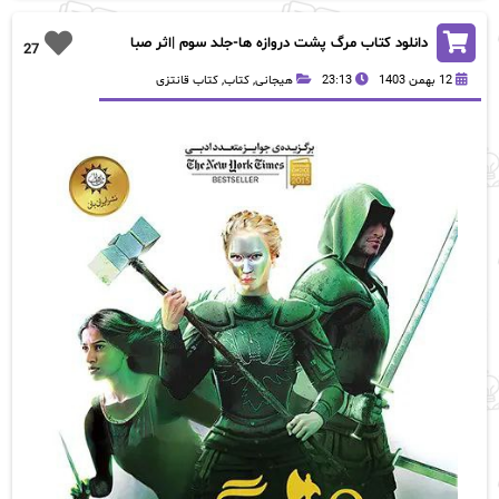
تومان49,000
تومان30,000.
بود.
دانلود کتاب مرگ پشت دروازه ها-جلد سوم |اثر صبا
27
طاهر
12 بهمن 1403
23:13
هیجانی
,
کتاب
,
کتاب قانتزی