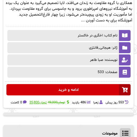
همکاری با گروه مقاومت به زندان می‌افتد، لایا تصمیم می‌گیرد به عنوان یک برده
به آموزشگاه نیروهای امپراطوری برود و به جاسوسی برای گروه مقاومت بپردازد.
اما مأموریت او به زودی پیچیده‌تر می‌شود، زیرا چهار فارغ‌التحصیل جدید
آموزشگاه برای به دست آوردن ...
نام کتاب: اخگری در خاکستر
ژانر: هیجانی_فانتزی
نویسنده: صبا طاهر
صفحات: 533
ادامه و خرید
قیمت
قیمت
553 روز پيش
زهرا
486 بازدید
تومان
49,000
تومان
35,800
0 کامنت
اصلی:
فعلی:
تومان49,000
تومان35,800.
بود.
موضوعات