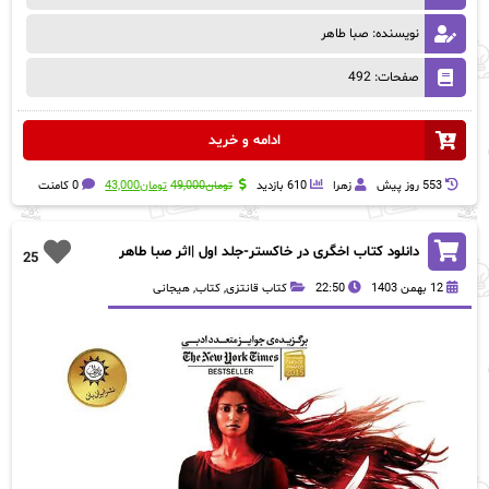
نویسنده: صبا طاهر
صفحات: 492
ادامه و خرید
قیمت
قیمت
553 روز پيش
زهرا
610 بازدید
تومان
49,000
تومان
43,000
0 کامنت
اصلی:
فعلی:
تومان49,000
تومان43,000.
بود.
دانلود کتاب اخگری در خاکستر-جلد اول |اثر صبا طاهر
25
12 بهمن 1403
22:50
کتاب قانتزی
,
کتاب
,
هیجانی