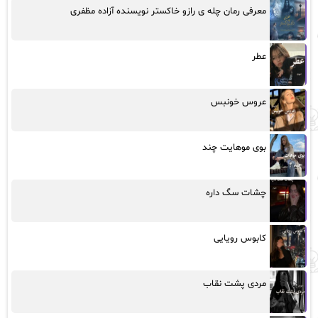
معرفی رمان چله ی رازو خاکستر نویسنده آزاده مظفری
عطر
عروس خونبس
بوی موهایت چند
چشات سگ داره
کابوس رویایی
مردی پشت نقاب