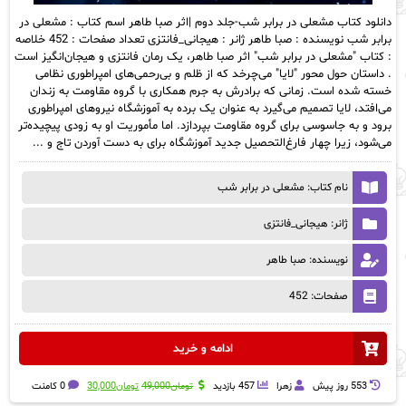
دانلود کتاب مشعلی در برابر شب-جلد دوم |اثر صبا طاهر اسم کتاب : مشعلی در
برابر شب نویسنده : صبا طاهر ژانر : هیجانی_فانتزی تعداد صفحات : 452 خلاصه
: کتاب "مشعلی در برابر شب" اثر صبا طاهر، یک رمان فانتزی و هیجان‌انگیز است
. داستان حول محور "لایا" می‌چرخد که از ظلم و بی‌رحمی‌های امپراطوری نظامی
خسته شده است. زمانی که برادرش به جرم همکاری با گروه مقاومت به زندان
می‌افتد، لایا تصمیم می‌گیرد به عنوان یک برده به آموزشگاه نیروهای امپراطوری
برود و به جاسوسی برای گروه مقاومت بپردازد. اما مأموریت او به زودی پیچیده‌تر
می‌شود، زیرا چهار فارغ‌التحصیل جدید آموزشگاه برای به دست آوردن تاج و ...
نام کتاب: مشعلی در برابر شب
ژانر: هیجانی_فانتزی
نویسنده: صبا طاهر
صفحات: 452
ادامه و خرید
قیمت
قیمت
553 روز پيش
زهرا
457 بازدید
تومان
49,000
تومان
30,000
0 کامنت
اصلی:
فعلی: