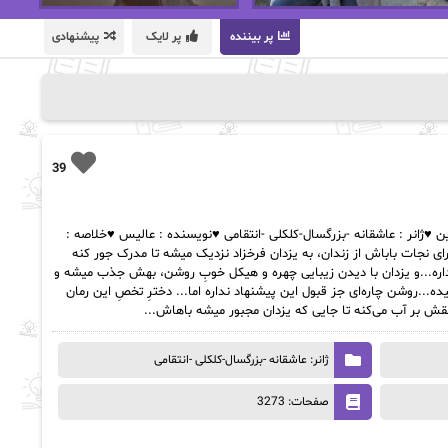
پر بیننده
پر لایک
پیشنهادی
39
ن گیوتین Pdf ♥️رمان : گیوتین ♥️ژانر : عاشقانه -بزرگسال-کلکلی -انتقامی ♥️نویسنده : عالیس ♥️خلاصه :
ی نجات باباش از زندان، به یزدان فرخزاد نزدیک میشه تا مدرک جور کنه
ره...و یزدان با دیدن زیبایی چهره و هیکل خوبِ روشن، بهش جذب میشه و
..روشن چاره‌ای جز قبول این پیشنهاد نداره اما... دخترِ تخصِ این رمان
نقش بر آب می‌کنه تا جایی که یزدان مجبور میشه باهاش...
ژانر: عاشقانه -بزرگسال-کلکلی -انتقامی
صفحات: 3273