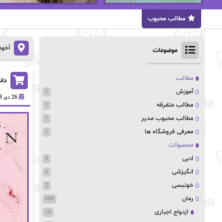
مطالب محبوب
اُخو
موضوعات
مطالب
دان
آموزش
1
26 دی 1403
مطالب متفرقه
1
مطالب محبوب مدیر
1
معرفی فروشگاه ها
1
محصولات
ادبی
3
انگیزشی
3
خونبسی
2
رمان
688
ازدواج اجباری
18