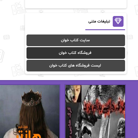
آن ماری سلینکو
آنا تاد
آنالیا
آوا
تبلیغات متنی
آوا موسوی
آیدا (Aixi)
سایت کتاب خوان
آیدا باقری
آیسان صادقی
فروشگاه کتاب خوان
ا_اصغر زاده
ا_اصغرزاده
لیست فروشگاه های کتاب خوان
اریک مورگنشترن
از نیلوفر لاری
استفانی مهیر
استل مسکم
اسما کافی
اصغر زاده
افسانه سماوات
اکرم محمدی
ال جی اسمیت
الف صاد