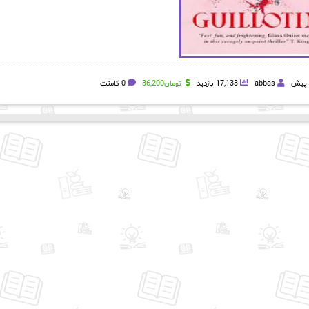
abbas
17,133 بازدید
تومان
36,200
0 کامنت