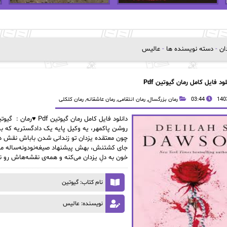
دان
-
دسته نویسنده ها
-
عالیس
لود فایل کامل رمان گیوتین Pdf
03:44
رمان بزرگسال
,
رمان انتقامی
,
رمان عاشقانه
,
رمان کلکلی
دانلود فایل کامل رما
روشن پاکمهر، یه وکیل پایه یک دادگستریه که برا
چون معتقده یزدان تو زندانی شدن باباش نقش دا
جای کشتنش، بهش پیشنهاد صیغه‌نودونه‌ساله میده.
خون به دلِ یزدان می‌کنه و همه‌ی نقشه‌هاش رو 
نام کتاب: گیوتین
نویسنده: عالیس