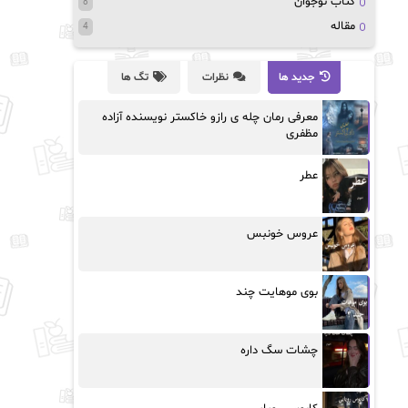
کتاب نوجوان
8
مقاله
4
جدید ها
نظرات
تگ ها
معرفی رمان چله ی رازو خاکستر نویسنده آزاده
مظفری
عطر
عروس خونبس
بوی موهایت چند
چشات سگ داره