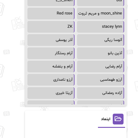
L_J_shen
bts
moon_shine و مریم ثروت
Red rose
ZK
stacey lynn
آتوسا ریگی
آذر یوسفی
آذین بانو
آرام رستگار
آرام رضایی
آرام و بنفشه
آرزو طهماسبی
آرزو نامداری
آزاده رمضانی
آزیتا خیری
آسمان64
آسمان۶۵
اینماد
آسیه احمدی
آگاتا کریستی
آلیس فینی
آمنه قیصری