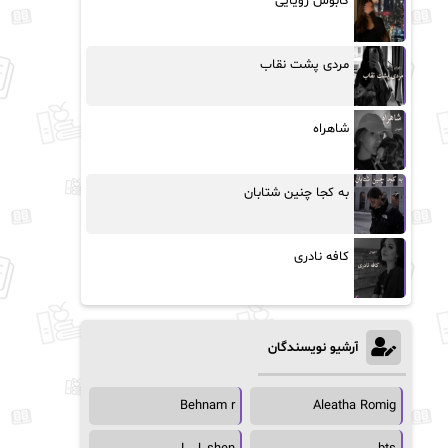
کابوس رویایی
مردی پشت نقاب
شاهراه
به کجا چنین شتابان
کافه نادری
آرشیو نویسندگان
Behnam r
Aleatha Romig