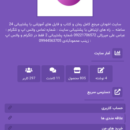
بهاره غفرانی
بهاره.م
بهنام رستاقی
بیتا فرخی
سایت اخودان مرجع کامل رمان و کتاب و فایل های آموزشی با پشتیبانی 24
پاتریشیا ویلسون
پرتو فرهمند
ساعته … راه های ارتباطی با پشتیبانی سایت : شماره تماس واتس اپ و تلگرام :
عباس علی میرزائی 09221706572 شماره پشتیبانی 2 فقط در تلگرام و واتس اپ
: زینب محمودآبادی 09944563705
پرستو
پرستو اسحقی
آمار سایت
پرستو مهاجر
پرستو_س
پرنیا tkd
پرهام رسولی
4 نوشته
805 محصول
11 کامنت
297 کاربر
پروانه قدیمی
پروانه محمدی
دسترسی سریع
پریسا شکور(طوفان خاموش)
پگاه رستمی فرد
پنلوپه اسکای
پنلوپه داگلاس
حساب کاربری
پنلوپه وارد
پونه سعیدی
علاقه مندی ها
خرید های من
تاران
ترانه بانو