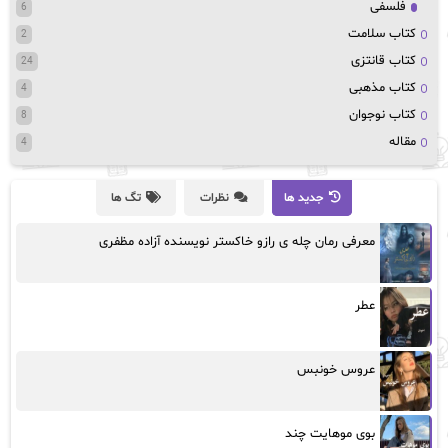
فلسفی
6
کتاب سلامت
2
کتاب قانتزی
24
کتاب مذهبی
4
کتاب نوجوان
8
مقاله
4
جدید ها
نظرات
تگ ها
معرفی رمان چله ی رازو خاکستر نویسنده آزاده مظفری
عطر
عروس خونبس
بوی موهایت چند