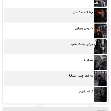
چشات سگ داره
کابوس رویایی
مردی پشت نقاب
شاهراه
به کجا چنین شتابان
کافه نادری