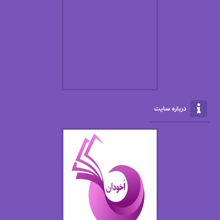
افسانه سماوات
اکرم محمدی
ال جی اسمیت
الف صاد
الکسا ریلی
الکساندر دوما
الناز بوذرجمهری
الناز پاکپور‌
الناز محمدی
الهه
درباره سایت
الهه محمدی
الی مارتینز
اما دون اهو
امیر فرهی
ان اچ کلاین بام
باران
بهار
بهار سلطانی
بهاره حسنی
بهاره شیرازی