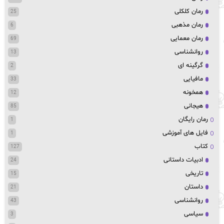
رمان کلکلی
25
رمان مذهبی
6
رمان معمایی
69
روانشناسی
13
گرگینه ای
2
مافیایی
33
همخونه
12
هیجانی
85
رمان رایگان
1
فایل های آموزشی
1
کتاب
127
ادبیات داستانی
24
تاریخی
15
داستان
21
روانشناسی
43
سیاسی
3