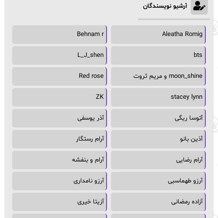
آرشیو نویسندگان
Behnam r
Aleatha Romig
L_J_shen
bts
moon_shine و مریم ثروت
Red rose
ZK
stacey lynn
آتوسا ریگی
آذر یوسفی
آذین بانو
آرام رستگار
آرام رضایی
آرام و بنفشه
آرزو طهماسبی
آرزو نامداری
آزاده رمضانی
آزیتا خیری