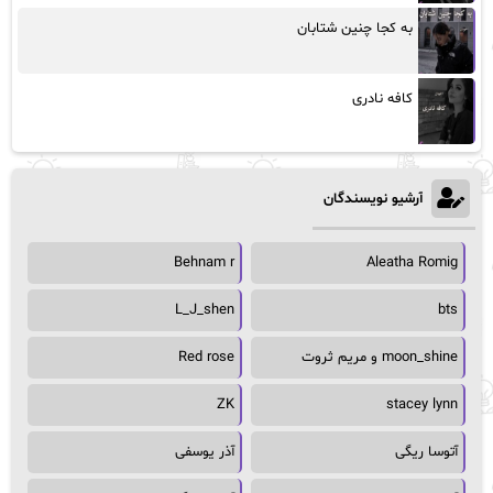
به کجا چنین شتابان
کافه نادری
آرشیو نویسندگان
Behnam r
Aleatha Romig
L_J_shen
bts
moon_shine و مریم ثروت
Red rose
ZK
stacey lynn
آتوسا ریگی
آذر یوسفی