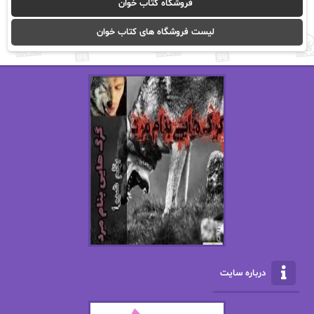
فروشگاه کتاب خوان
ا_اصغر زاده
ا_اصغرزاده
لیست فروشگاه های کتاب خوان
اریک مورگنشترن
از نیلوفر لاری
استفانی مهیر
استل مسکم
اسما کافی
اصغر زاده
افسانه سماوات
اکرم محمدی
ال جی اسمیت
الف صاد
الکسا ریلی
الکساندر دوما
الناز بوذرجمهری
الناز پاکپور‌
الناز محمدی
الهه
درباره سایت
الهه محمدی
الی مارتینز