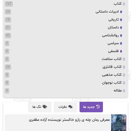
کتاب
127
ادبیات داستانی
24
تاریخی
15
داستان
21
روانشناسی
43
سیاسی
3
فلسفی
6
کتاب سلامت
2
کتاب قانتزی
24
کتاب مذهبی
4
کتاب نوجوان
8
مقاله
4
جدید ها
نظرات
تگ ها
معرفی رمان چله ی رازو خاکستر نویسنده آزاده مظفری