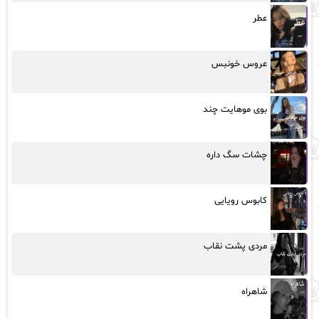
عطر
عروس خونبس
بوی موهایت چند
چشات سگ داره
کابوس رویایی
مردی پشت نقاب
شاهراه