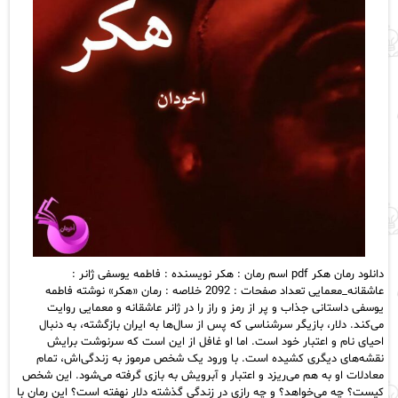
دانلود رمان هکر pdf اسم رمان : هکر نویسنده : فاطمه یوسفی ژانر :
عاشقانه_معمایی تعداد صفحات : 2092 خلاصه : رمان «هکر» نوشته فاطمه
یوسفی داستانی جذاب و پر از رمز و راز را در ژانر عاشقانه و معمایی روایت
می‌کند. دلار، بازیگر سرشناسی که پس از سال‌ها به ایران بازگشته، به دنبال
احیای نام و اعتبار خود است. اما او غافل از این است که سرنوشت برایش
نقشه‌های دیگری کشیده است. با ورود یک شخص مرموز به زندگی‌اش، تمام
معادلات او به هم می‌ریزد و اعتبار و آبرویش به بازی گرفته می‌شود. این شخص
کیست؟ چه می‌خواهد؟ و چه رازی در زندگی گذشته دلار نهفته است؟ این رمان با