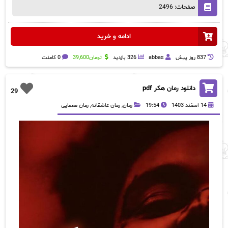
صفحات: 2496
ادامه و خرید
837 روز پيش
abbas
326 بازدید
تومان
39,600
0 کامنت
دانلود رمان هکر pdf
29
14 اسفند 1403
19:54
رمان
,
رمان عاشقانه
,
رمان معمایی