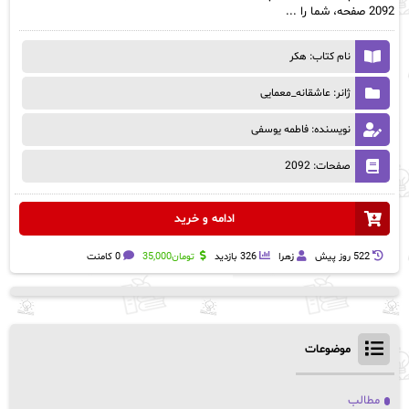
2092 صفحه، شما را ...
نام کتاب: هکر
ژانر: عاشقانه_معمایی
نویسنده: فاطمه یوسفی
صفحات: 2092
ادامه و خرید
522 روز پيش
زهرا
326 بازدید
تومان
35,000
0 کامنت
موضوعات
مطالب