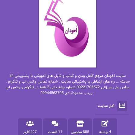
اما دون اهو
امیر فرهی
ان اچ کلاین بام
باران
بهار
بهار سلطانی
بهاره حسنی
بهاره شیرازی
بهاره غفرانی
بهاره.م
بهنام رستاقی
بیتا فرخی
سایت اخودان مرجع کامل رمان و کتاب و فایل های آموزشی با پشتیبانی 24
پاتریشیا ویلسون
پرتو فرهمند
ساعته … راه های ارتباطی با پشتیبانی سایت : شماره تماس واتس اپ و تلگرام :
عباس علی میرزائی 09221706572 شماره پشتیبانی 2 فقط در تلگرام و واتس اپ
: زینب محمودآبادی 09944563705
پرستو
پرستو اسحقی
آمار سایت
پرستو مهاجر
پرستو_س
پرنیا tkd
پرهام رسولی
4 نوشته
805 محصول
11 کامنت
297 کاربر
پروانه قدیمی
پروانه محمدی