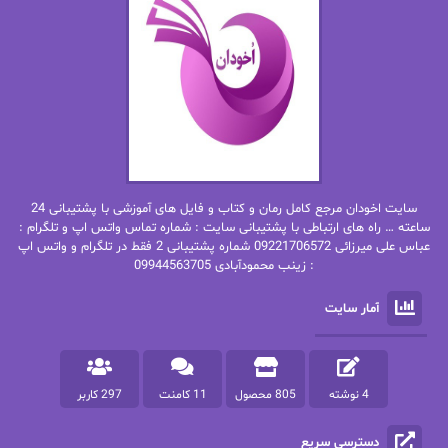
ان اچ کلاین بام
باران
بهار
بهار سلطانی
بهاره حسنی
بهاره شیرازی
بهاره غفرانی
بهاره.م
بهنام رستاقی
بیتا فرخی
سایت اخودان مرجع کامل رمان و کتاب و فایل های آموزشی با پشتیبانی 24
پاتریشیا ویلسون
پرتو فرهمند
ساعته … راه های ارتباطی با پشتیبانی سایت : شماره تماس واتس اپ و تلگرام :
عباس علی میرزائی 09221706572 شماره پشتیبانی 2 فقط در تلگرام و واتس اپ
: زینب محمودآبادی 09944563705
پرستو
پرستو اسحقی
آمار سایت
پرستو مهاجر
پرستو_س
پرنیا tkd
پرهام رسولی
4 نوشته
805 محصول
11 کامنت
297 کاربر
پروانه قدیمی
پروانه محمدی
دسترسی سریع
پریسا شکور(طوفان خاموش)
پگاه رستمی فرد