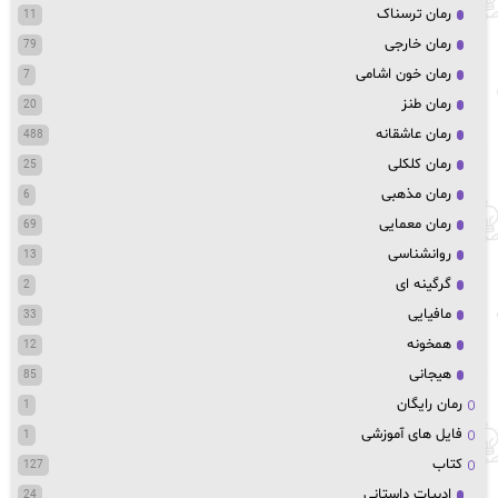
رمان ترسناک
11
رمان خارجی
79
رمان خون اشامی
7
رمان طنز
20
رمان عاشقانه
488
رمان کلکلی
25
رمان مذهبی
6
رمان معمایی
69
روانشناسی
13
گرگینه ای
2
مافیایی
33
همخونه
12
هیجانی
85
رمان رایگان
1
فایل های آموزشی
1
کتاب
127
ادبیات داستانی
24