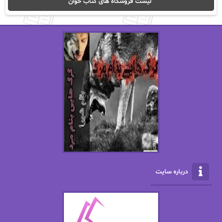
لیست فروشگاه های کتاب خوان
اریک مورگنشترن
از نیلوفر لاری
استفانی مهیر
استل مسکم
اسما کافی
اصغر زاده
افسانه سماوات
اکرم محمدی
ال جی اسمیت
الف صاد
الکسا ریلی
الکساندر دوما
الناز بوذرجمهری
الناز پاکپور‌
الناز محمدی
الهه
درباره سایت
الهه محمدی
الی مارتینز
اما دون اهو
امیر فرهی