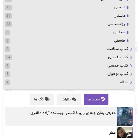
تاریخی
15
داستان
21
روانشناسی
43
سیاسی
3
فلسفی
6
کتاب سلامت
2
کتاب قانتزی
24
کتاب مذهبی
4
کتاب نوجوان
8
مقاله
4
جدید ها
نظرات
تگ ها
معرفی رمان چله ی رازو خاکستر نویسنده آزاده مظفری
عطر