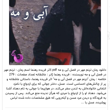
دانلود رمان ترنم مهر در فصل آبی و مه pdf |اثر فریده رهنما اسم رمان : ترنم مهر
در فصل آبی و مه نویسنده : فریده رهنما ژانر : عاشقانه تعداد صفحات : 279
خلاصه : رمان "ترنم مهر در فصل آبی و مه" اثر فریده رهنما، داستانی عاشقانه و
پر از چالش‌های احساسی است. عسل، دختر جوانی که برای ازدواج با نامزد
انتخابی خانواده‌اش به لندن سفر می‌کند، در هواپیما با جوانی به نام دهناد آشنا
می‌شود. دهناد او را از ازدواج با مردی که هرگز ندیده منع می‌کند. پس از رسیدن
به فرودگاه و دیدن مرد مسن و آبله‌رویی که طبق مشخصات داده شده لباس
پوشیده، عسل با ...