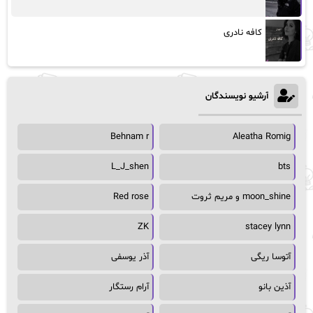
کافه نادری
آرشیو نویسندگان
Behnam r
Aleatha Romig
L_J_shen
bts
moon_shine و مریم ثروت
Red rose
ZK
stacey lynn
آتوسا ریگی
آذر یوسفی
آذین بانو
آرام رستگار