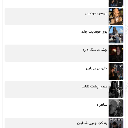
عروس خونبس
بوی موهایت چند
چشات سگ داره
کابوس رویایی
مردی پشت نقاب
شاهراه
به کجا چنین شتابان