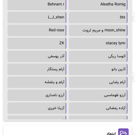
Behnam r
Aleatha Romig
L_J_shen
bts
moon_shine و مریم ثروت
Red rose
ZK
stacey lynn
آتوسا ریگی
آذر یوسفی
آذین بانو
آرام رستگار
آرام رضایی
آرام و بنفشه
آرزو طهماسبی
آرزو نامداری
آزاده رمضانی
آزیتا خیری
آسمان64
آسمان۶۵
اینماد
آسیه احمدی
آگاتا کریستی