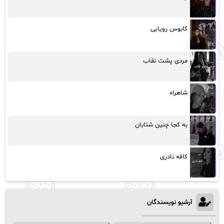
کابوس رویایی
مردی پشت نقاب
شاهراه
به کجا چنین شتابان
کافه نادری
آرشیو نویسندگان