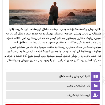
دانلود رمان چشمه عشاق نام رمان: چشمه عشاق نویسنده: لیلا شریف ژانر:
عاشقانه _ ارباب رعیتی خلاصه: داستان برمیگرده به حدود پنجاه سال قبل تا به
امروز، روایت دختری روستایی به نام گیسو که که در روستایی دور افتاده همراه
پدر مادر خود زندگی میکند، او دختری جسور و بسیار زیبا ست عاشق اسب
سواری است بر خلاف دختران روستا به مکتب میرود و تا کلاس هشتم درس
میخواند روستایشان توسط ارباب یا همان خان خانزاده اداره می شود پسر خان
که احمد نام دارد از بچگی عاشق گیسو میشود ولی گیسو هیچ گاه احمد و حرف و
حدیثها اهالی روستا رو جدی نمیگیرد. او با وجود پدر مادری مهربان و روشنفکر
...
نام کتاب: رمان چشمه عشاق
ژانر: عاشقانه _ اربابی
نویسنده: لیلا شریف