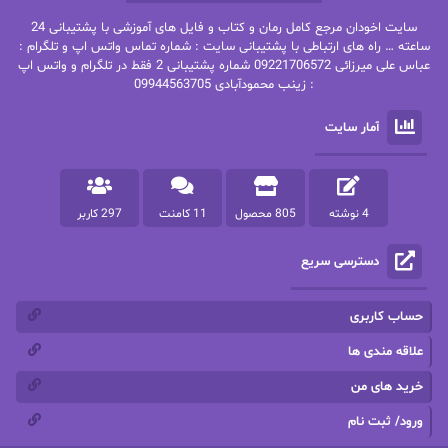
بهنام رستاقی
بیتا فرخی
سایت اخودان مرجع کامل رمان و کتاب و فایل های آموزشی با پشتیبانی 24
پاتریشیا ویلسون
پرتو فرهمند
ساعته … راه های ارتباطی با پشتیبانی سایت : شماره تماس واتس اپ و تلگرام :
عباس علی میرزائی 09221706572 شماره پشتیبانی 2 فقط در تلگرام و واتس اپ
: زینب محمودآبادی 09944563705
پرستو
پرستو اسحقی
آمار سایت
پرستو مهاجر
پرستو_س
پرنیا tkd
پرهام رسولی
4 نوشته
805 محصول
11 کامنت
297 کاربر
پروانه قدیمی
پروانه محمدی
دسترسی سریع
پریسا شکور(طوفان خاموش)
پگاه رستمی فرد
پنلوپه اسکای
پنلوپه داگلاس
حساب کاربری
پنلوپه وارد
پونه سعیدی
علاقه مندی ها
خرید های من
تاران
ترانه بانو
ورود/ ثبت نام
ترنم.25
تیلور