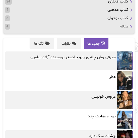
کتاب قانتزی
24
کتاب مذهبی
4
کتاب نوجوان
8
مقاله
4
جدید ها
نظرات
تگ ها
معرفی رمان چله ی رازو خاکستر نویسنده آزاده مظفری
عطر
عروس خونبس
بوی موهایت چند
چشات سگ داره