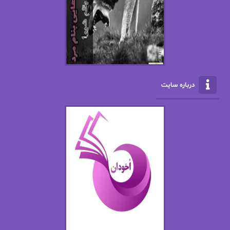
ال جی اسمیت
الف صاد
الکسا ریلی
الکساندر دوما
الناز بوذرجمهری
الناز پاکپور‌
الناز محمدی
الهه
درباره سایت
الهه محمدی
الی مارتینز
اما دون اهو
امیر فرهی
ان اچ کلاین بام
باران
بهار
بهار سلطانی
بهاره حسنی
بهاره شیرازی
بهاره غفرانی
بهاره.م