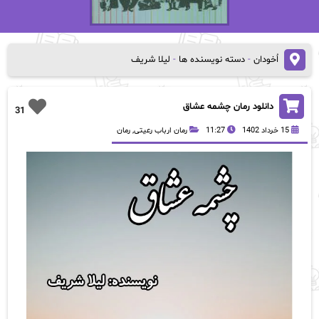
اُخودان
-
دسته نویسنده ها
-
لیلا شریف
دانلود رمان چشمه عشاق
31
15 خرداد 1402
11:27
رمان ارباب رعیتی
,
رمان