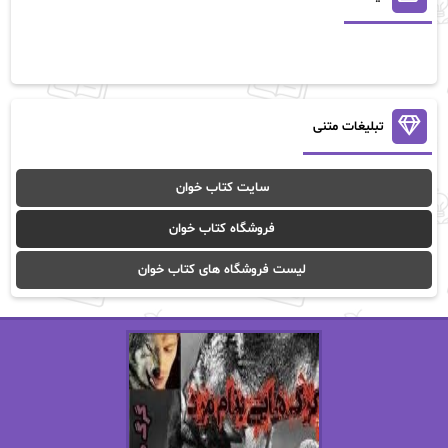
آلیس فینی
آمنه قیصری
آن ماری سلینکو
آنا تاد
آنالیا
آوا
تبلیغات متنی
آوا موسوی
آیدا (Aixi)
سایت کتاب خوان
آیدا باقری
آیسان صادقی
فروشگاه کتاب خوان
ا_اصغر زاده
ا_اصغرزاده
لیست فروشگاه های کتاب خوان
اریک مورگنشترن
از نیلوفر لاری
استفانی مهیر
استل مسکم
اسما کافی
اصغر زاده
افسانه سماوات
اکرم محمدی