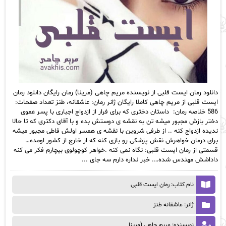
دانلود رمان ایست قلبی از نویسنده مریم چاهی (مرینا) رمان رایگان دانلود رمان
ایست قلبی از مریم چاهی کاملا رایگان ژانر رمان: عاشقانه، طنز تعداد صفحات:
586 خلاصه رمان: داستان دختری که برای فرار از ازدواج اجباری با پسر عموی
دختر بازش مجبور میشه تن به نقشه ی دوستش بده و با آقای دکتری که تا حالا
ندیده ازدواج کنه .. از طرفی شروین با نقشه ی همسر اولش فاطی مجبور میشه
برای درمان خواهرش نقش پزشکی رو بازی کنه که از خارج از کشور اومده…
قسمتی از رمان ایست قلبی: نگاه نمی کنه .خواهر کوچولوی بیچارم فکر می کنه
داداشش مهندس شده…. خبر نداره دارم سه جای ...
نام کتاب: رمان ایست قلبی
ژانر: عاشقانه طنز
نویسنده: مریم چاهی (مرینا