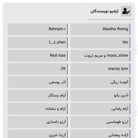
آرشیو نویسندگان
Behnam r
Aleatha Romig
L_J_shen
bts
moon_shine و مریم ثروت
Red rose
ZK
stacey lynn
آتوسا ریگی
آذر یوسفی
آذین بانو
آرام رستگار
آرام رضایی
آرام و بنفشه
آرزو طهماسبی
آرزو نامداری
آزاده رمضانی
آزیتا خیری