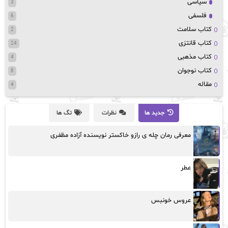
سیاسی
3
فلسفی
6
کتاب سلامت
2
کتاب قانتزی
24
کتاب مذهبی
4
کتاب نوجوان
8
مقاله
4
جدید ها
نظرات
تگ ها
معرفی رمان چله ی رازو خاکستر نویسنده آزاده مظفری
عطر
عروس خونبس