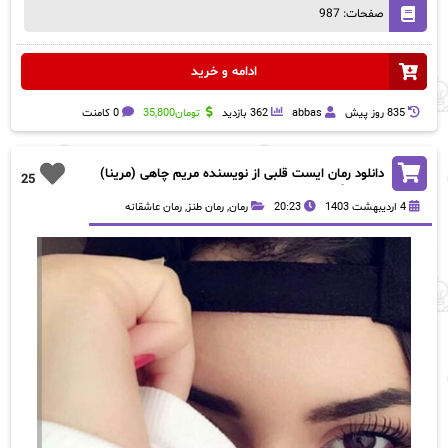
صفحات: 987
ادامه و خرید
835 روز پيش
abbas
362 بازدید
تومان
35,800
0 کامنت
دانلود رمان ایست قلبی از نویسنده مریم چاهی (مرینا)
25
رمان رایگان
4 اردیبهشت 1403
20:23
رمان
,
رمان طنز
,
رمان عاشقانه