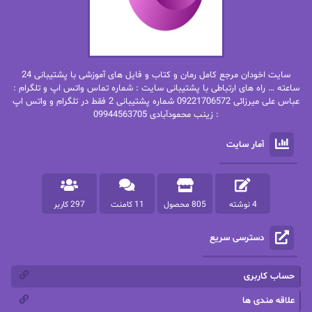
بهاره غفرانی
بهاره.م
بهنام رستاقی
بیتا فرخی
سایت اخودان مرجع کامل رمان و کتاب و فایل های آموزشی با پشتیبانی 24
پاتریشیا ویلسون
پرتو فرهمند
ساعته … راه های ارتباطی با پشتیبانی سایت : شماره تماس واتس اپ و تلگرام :
عباس علی میرزائی 09221706572 شماره پشتیبانی 2 فقط در تلگرام و واتس اپ
: زینب محمودآبادی 09944563705
پرستو
پرستو اسحقی
آمار سایت
پرستو مهاجر
پرستو_س
پرنیا tkd
پرهام رسولی
4 نوشته
805 محصول
11 کامنت
297 کاربر
پروانه قدیمی
پروانه محمدی
دسترسی سریع
پریسا شکور(طوفان خاموش)
پگاه رستمی فرد
پنلوپه اسکای
پنلوپه داگلاس
حساب کاربری
پنلوپه وارد
پونه سعیدی
علاقه مندی ها