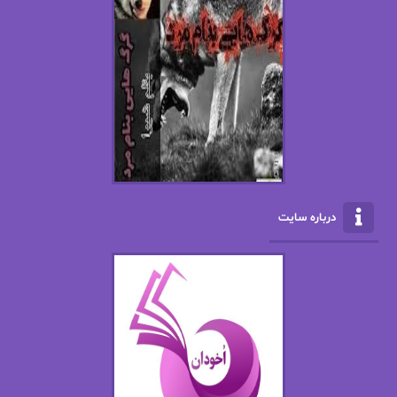
اسما کافی
اصغر زاده
افسانه سماوات
اکرم محمدی
ال جی اسمیت
الف صاد
الکسا ریلی
الکساندر دوما
الناز بوذرجمهری
الناز پاکپور‌
الناز محمدی
الهه
درباره سایت
الهه محمدی
الی مارتینز
اما دون اهو
امیر فرهی
ان اچ کلاین بام
باران
بهار
بهار سلطانی
بهاره حسنی
بهاره شیرازی