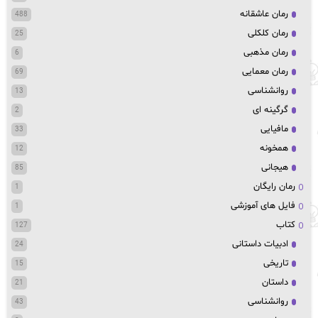
رمان عاشقانه
488
رمان کلکلی
25
رمان مذهبی
6
رمان معمایی
69
روانشناسی
13
گرگینه ای
2
مافیایی
33
همخونه
12
هیجانی
85
رمان رایگان
1
فایل های آموزشی
1
کتاب
127
ادبیات داستانی
24
تاریخی
15
داستان
21
روانشناسی
43