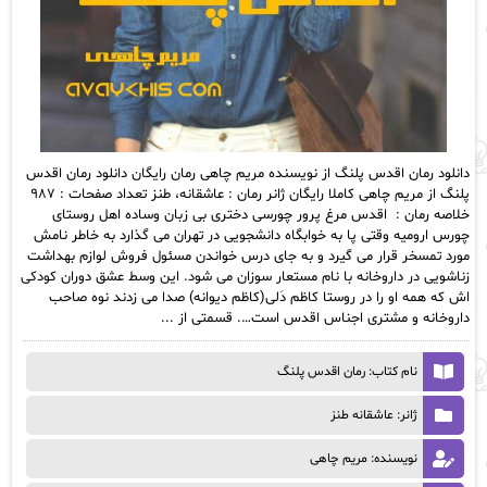
دانلود رمان اقدس پلنگ از نویسنده مریم چاهی رمان رایگان دانلود رمان اقدس
پلنگ از مریم چاهی کاملا رایگان ژانر رمان : عاشقانه، طنز تعداد صفحات : ۹۸۷
خلاصه رمان : اقدس مرغ پرور چورسی دختری بی زبان و‌ساده اهل روستای
چورس ارومیه وقتی پا به خوابگاه دانشجویی در تهران می گذارد به خاطر نامش
مورد تمسخر قرار می گیرد و به جای درس خواندن مسئول فروش لوازم بهداشت
زناشویی در داروخانه با نام مستعار سوزان می شود. این وسط عشق دوران کودکی
اش که همه او را در روستا کاظم دَلی(کاظم دیوانه) صدا می زدند نوه صاحب
داروخانه و‌ مشتری اجناس اقدس است…. قسمتی از ...
نام کتاب: رمان اقدس پلنگ
ژانر: عاشقانه طنز
نویسنده: مریم چاهی