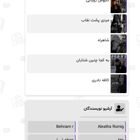
کابوس رویایی
مردی پشت نقاب
شاهراه
به کجا چنین شتابان
کافه نادری
آرشیو نویسندگان
Behnam r
Aleatha Romig