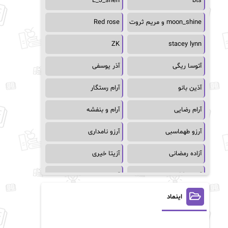
L_J_shen
bts
moon_shine و مریم ثروت
Red rose
ZK
stacey lynn
آتوسا ریگی
آذر یوسفی
آذین بانو
آرام رستگار
آرام رضایی
آرام و بنفشه
آرزو طهماسبی
آرزو نامداری
آزاده رمضانی
آزیتا خیری
آسمان64
آسمان۶۵
اینماد
آسیه احمدی
آگاتا کریستی
آلیس فینی
آمنه قیصری