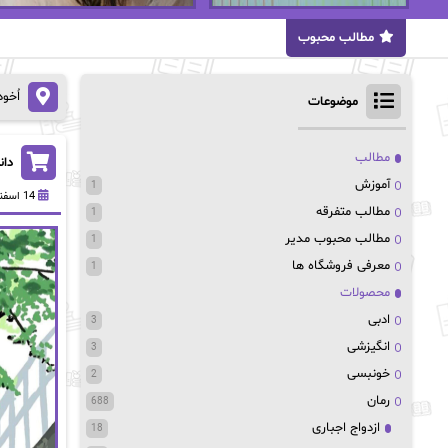
مطالب محبوب
اُخو
موضوعات
مطالب
دانل
آموزش
1
14 اسفند 1403
مطالب متفرقه
1
مطالب محبوب مدیر
1
معرفی فروشگاه ها
1
محصولات
ادبی
3
انگیزشی
3
خونبسی
2
رمان
688
ازدواج اجباری
18