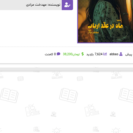
نویسنده: مهدخت مرادی
abbas
7,624 بازدید
تومان
38,200
0 کامنت