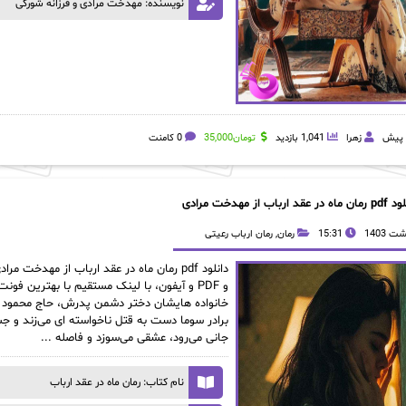
نویسنده: مهدخت مرادی و فرزانه شورکی
زهرا
1,041 بازدید
تومان
35,000
0 کامنت
 در عقد ارباب از مهدخت مرادی
15:31
رمان
,
رمان ارباب رعیتی
و PDF و آیفون، با لینک مستقیم با بهترین 
خانواده هایشان دختر دشمن پدرش، حاج محمود را
برادر سوما دست به قتل ناخواسته ای می‌زند و جسد
جانی می‌رود، عشقی می‌سوزد و فاصله ...
نام کتاب: رمان ماه در عقد ارباب