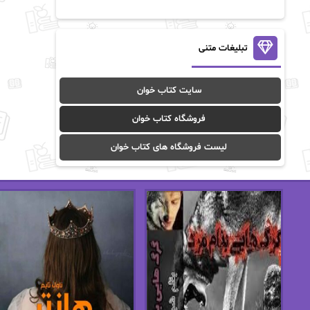
آن ماری سلینکو
آنا تاد
آنالیا
آوا
تبلیغات متنی
آوا موسوی
آیدا (Aixi)
سایت کتاب خوان
آیدا باقری
آیسان صادقی
فروشگاه کتاب خوان
ا_اصغر زاده
ا_اصغرزاده
لیست فروشگاه های کتاب خوان
اریک مورگنشترن
از نیلوفر لاری
استفانی مهیر
استل مسکم
اسما کافی
اصغر زاده
افسانه سماوات
اکرم محمدی
ال جی اسمیت
الف صاد