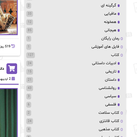
گرگینه ای
2
مافیایی
33
همخونه
12
هیجانی
85
رمان رایگان
1
فایل های آموزشی
519 روز پيش
1
کتاب
127
ادبیات داستانی
24
دانلود pdf رمان ماه
تاریخی
15
2 اردیبهشت 1403
داستان
21
روانشناسی
43
سیاسی
3
فلسفی
6
کتاب سلامت
2
کتاب قانتزی
24
کتاب مذهبی
4