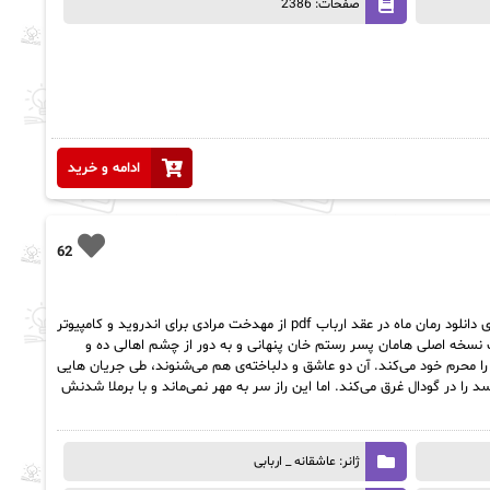
صفحات: 2386
ادامه و خرید
62
دانلود pdf رمان ماه در عقد ارباب از مهدخت مرادی دانلود رمان ماه در عقد ارباب pdf از مهدخت مرادی برای اندروید و کامپیوتر
فونت نسخه اصلی هامان پسر رستم خان پنهانی و به دور از چشم اهالی ده و
 محرم خود می‌کند. آن دو عاشق و دلباخته‌ی هم می‌شنوند، طی جریان هایی
 را در گودال غرق می‌کند. اما این راز سر به مهر نمی‌ماند و با برملا شدنش
ژانر: عاشقانه _ اربابی