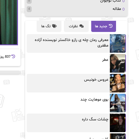
کتاب نوجوان
8
مقاله
4
جدید ها
نظرات
تگ ها
معرفی رمان چله ی رازو خاکستر نویسنده آزاده
مظفری
837 روز پيش
عطر
عروس خونبس
بوی موهایت چند
چشات سگ داره