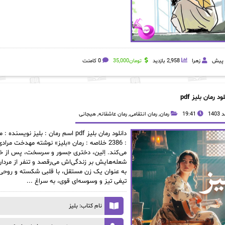
زهرا
2,958 بازدید
تومان
35,000
0 کامنت
ود رمان بلیز pdf
19:41
رمان
,
رمان انتقامی
,
رمان عاشقانه
,
هیجانی
دانلود رمان بلیز pdf اسم رمان : ب
: 2386 خلاصه : رمان «بلیز» نوشته مهدخت مرا
می‌کند. اِلین، دختری جسور و سرسخت، پس از خی
شعله‌هایش بر زندگی‌اش می‌رقصد و تنفر از مردان
به عنوان یک زن مستقل، با قلبی شکسته و روحی آز
تیغی تیز و وسوسه‌ای قوی، به سراغ ...
نام کتاب: بلیز