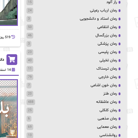
راز آلود
15
رمان ارباب رعیتی
24
رمان استاد و دانشجویی
3
رمان انتقامی
50
رمان بزرگسال
46
519 روز پيش
رمان پزشکی
3
رمان پلیسی
23
دانل
رمان تخیلی
40
رمان ترسناک
11
14 اسفند 1403
رمان خارجی
79
رمان خون اشامی
7
رمان طنز
20
رمان عاشقانه
488
رمان کلکلی
25
رمان مذهبی
6
رمان معمایی
69
روانشناسی
13