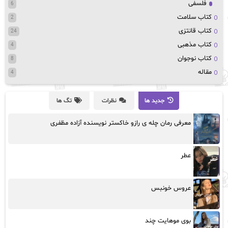
فلسفی
6
کتاب سلامت
2
کتاب قانتزی
24
کتاب مذهبی
4
کتاب نوجوان
8
مقاله
4
جدید ها
نظرات
تگ ها
معرفی رمان چله ی رازو خاکستر نویسنده آزاده مظفری
عطر
عروس خونبس
بوی موهایت چند