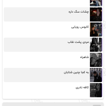
چشات سگ داره
کابوس رویایی
مردی پشت نقاب
شاهراه
به کجا چنین شتابان
کافه نادری