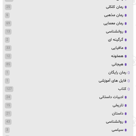
رمان کلکلی
25
رمان مذهبی
6
رمان معمایی
69
روانشناسی
13
گرگینه ای
2
مافیایی
33
همخونه
12
هیجانی
85
رمان رایگان
1
فایل های آموزشی
1
کتاب
127
ادبیات داستانی
24
تاریخی
15
داستان
21
روانشناسی
43
سیاسی
3