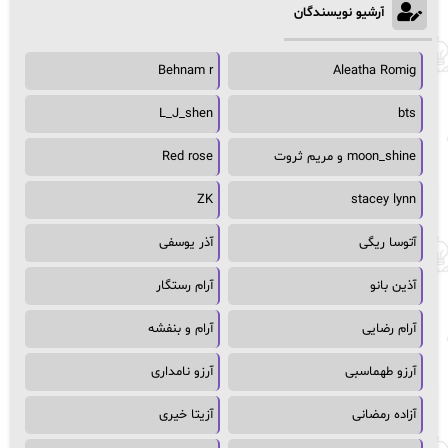
آرشیو نویسندگان
Behnam r
Aleatha Romig
L_J_shen
bts
moon_shine و مریم ثروت
Red rose
ZK
stacey lynn
آتوسا ریگی
آذر یوسفی
آذین بانو
آرام رستگار
آرام رضایی
آرام و بنفشه
آرزو طهماسبی
آرزو نامداری
آزاده رمضانی
آزیتا خیری