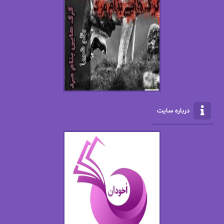
افسانه سماوات
اکرم محمدی
ال جی اسمیت
الف صاد
الکسا ریلی
الکساندر دوما
الناز بوذرجمهری
الناز پاکپور‌
الناز محمدی
الهه
درباره سایت
الهه محمدی
الی مارتینز
اما دون اهو
امیر فرهی
ان اچ کلاین بام
باران
بهار
بهار سلطانی
بهاره حسنی
بهاره شیرازی