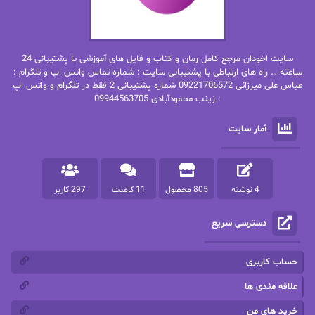
بهاره غفرانی
بهاره.م
بهنام رستاقی
بیتا فرخی
سایت اخودان مرجع کامل رمان و کتاب و فایل های آموزشی با پشتیبانی 24
پاتریشیا ویلسون
پرتو فرهمند
ساعته … راه های ارتباطی با پشتیبانی سایت : شماره تماس واتس اپ و تلگرام :
عباس علی میرزائی 09221706572 شماره پشتیبانی 2 فقط در تلگرام و واتس اپ
: زینب محمودآبادی 09944563705
پرستو
پرستو اسحقی
آمار سایت
پرستو مهاجر
پرستو_س
پرنیا tkd
پرهام رسولی
4 نوشته
805 محصول
11 کامنت
297 کاربر
پروانه قدیمی
پروانه محمدی
دسترسی سریع
پریسا شکور(طوفان خاموش)
پگاه رستمی فرد
پنلوپه اسکای
پنلوپه داگلاس
حساب کاربری
پنلوپه وارد
پونه سعیدی
علاقه مندی ها
خرید های من
تاران
ترانه بانو