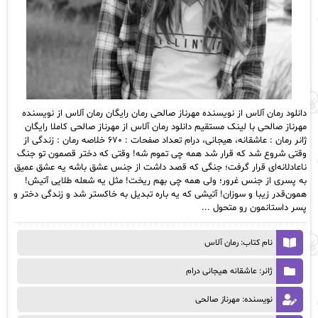
دانلود رمان آلاس از نویسنده مهرناز صالحی رمان رایگان رمان آلاس از نویسنده
مهرناز صالحی با لینک مستقیم دانلود رمان آلاس از مهرناز صالحی کاملا رایگان
ژانر رمان : عاشقانه، هیجانی، درام تعداد صفحات : ۶۷۰ خلاصه رمان : زندگی از
وقتی شروع شد که قرار شد همه چی تموم شه! وقتی که دختر قصمون تو جنگ
ناعادلانه‌ای قرار گرفت؛ جنگی که قصد داشت از جنس عشق باشه یه عشق عمیق
به پسری از جنس غرور؛ ولی همه چی بهم ریخت! مثل یه شعله طلایی آتیش!
همون‌قدر زیبا و سوزان! آتیشی که یه باره تبدیل به خاکستر شد و زندگی دختر و
پسر داستانمون رو متحول ...
نام کتاب: رمان آلاس
ژانر: عاشقانه هیجانی درام
نویسنده: مهرناز صالحی