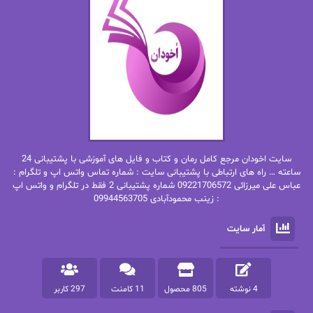
ان اچ کلاین بام
باران
بهار
بهار سلطانی
بهاره حسنی
بهاره شیرازی
بهاره غفرانی
بهاره.م
بهنام رستاقی
بیتا فرخی
سایت اخودان مرجع کامل رمان و کتاب و فایل های آموزشی با پشتیبانی 24
پاتریشیا ویلسون
پرتو فرهمند
ساعته … راه های ارتباطی با پشتیبانی سایت : شماره تماس واتس اپ و تلگرام :
عباس علی میرزائی 09221706572 شماره پشتیبانی 2 فقط در تلگرام و واتس اپ
: زینب محمودآبادی 09944563705
پرستو
پرستو اسحقی
آمار سایت
پرستو مهاجر
پرستو_س
پرنیا tkd
پرهام رسولی
4 نوشته
805 محصول
11 کامنت
297 کاربر
پروانه قدیمی
پروانه محمدی