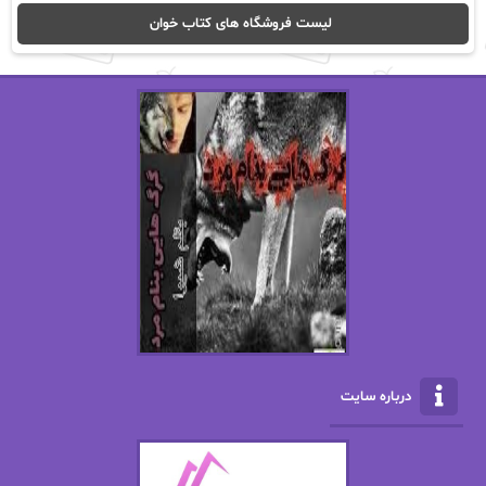
ا_اصغر زاده
ا_اصغرزاده
لیست فروشگاه های کتاب خوان
اریک مورگنشترن
از نیلوفر لاری
استفانی مهیر
استل مسکم
اسما کافی
اصغر زاده
افسانه سماوات
اکرم محمدی
ال جی اسمیت
الف صاد
الکسا ریلی
الکساندر دوما
الناز بوذرجمهری
الناز پاکپور‌
الناز محمدی
الهه
درباره سایت
الهه محمدی
الی مارتینز
اما دون اهو
امیر فرهی