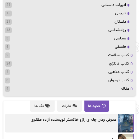
ادبیات داستانی
24
تاریخی
15
داستان
21
روانشناسی
43
سیاسی
3
فلسفی
6
کتاب سلامت
2
کتاب قانتزی
24
کتاب مذهبی
4
کتاب نوجوان
8
مقاله
4
جدید ها
نظرات
تگ ها
معرفی رمان چله ی رازو خاکستر نویسنده آزاده مظفری