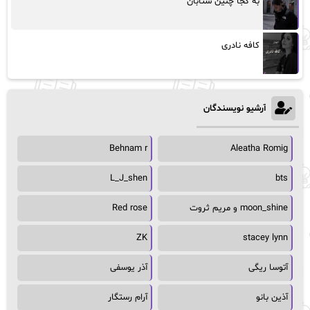
به کجا چنین شتابان
کافه نادری
آرشیو نویسندگان
Behnam r
Aleatha Romig
L_J_shen
bts
moon_shine و مریم ثروت
Red rose
ZK
stacey lynn
آتوسا ریگی
آذر یوسفی
آذین بانو
آرام رستگار