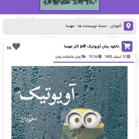
اُخودان
-
دسته نویسنده ها
-
مهسا
دانلود رمان آویوتیک pdf |اثر مهسا
16
12 اسفند 1403
13:16
رمان عاشقانه
,
رمان