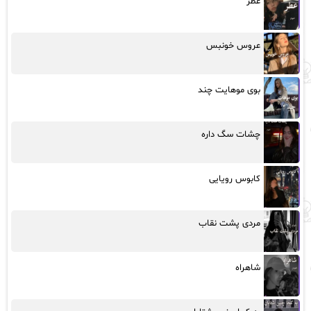
عطر
عروس خونبس
بوی موهایت چند
چشات سگ داره
کابوس رویایی
مردی پشت نقاب
شاهراه