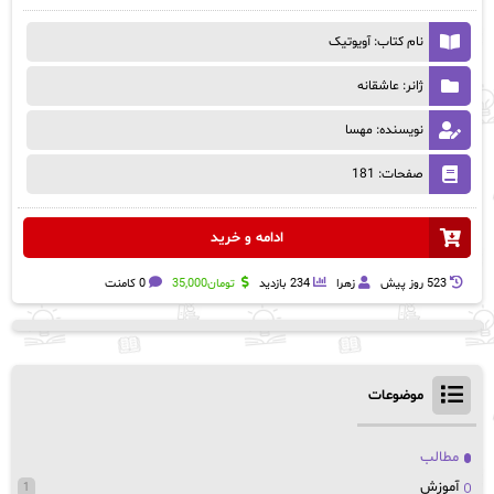
نام کتاب: آویوتیک
ژانر: عاشقانه
نویسنده: مهسا
صفحات: 181
ادامه و خرید
523 روز پيش
زهرا
234 بازدید
تومان
35,000
0 کامنت
موضوعات
مطالب
آموزش
1