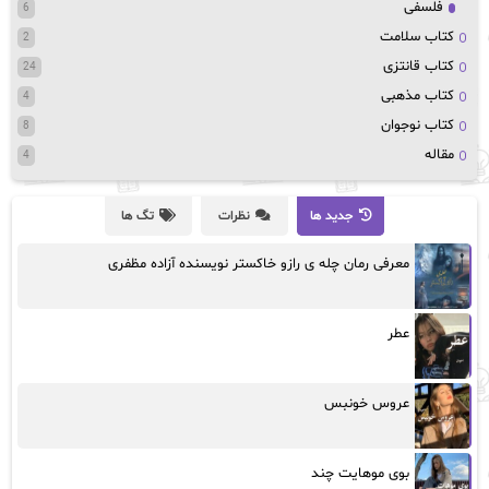
فلسفی
6
کتاب سلامت
2
کتاب قانتزی
24
کتاب مذهبی
4
کتاب نوجوان
8
مقاله
4
جدید ها
نظرات
تگ ها
معرفی رمان چله ی رازو خاکستر نویسنده آزاده مظفری
عطر
عروس خونبس
بوی موهایت چند