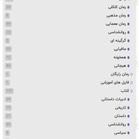
رمان کلکلی
25
رمان مذهبی
6
رمان معمایی
69
روانشناسی
13
گرگینه ای
2
مافیایی
33
همخونه
12
هیجانی
85
رمان رایگان
1
فایل های آموزشی
1
کتاب
127
ادبیات داستانی
24
تاریخی
15
داستان
21
روانشناسی
43
سیاسی
3