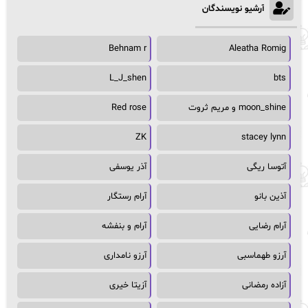
آرشیو نویسندگان
Behnam r
Aleatha Romig
L_J_shen
bts
moon_shine و مریم ثروت
Red rose
ZK
stacey lynn
آتوسا ریگی
آذر یوسفی
آذین بانو
آرام رستگار
آرام رضایی
آرام و بنفشه
آرزو طهماسبی
آرزو نامداری
آزاده رمضانی
آزیتا خیری