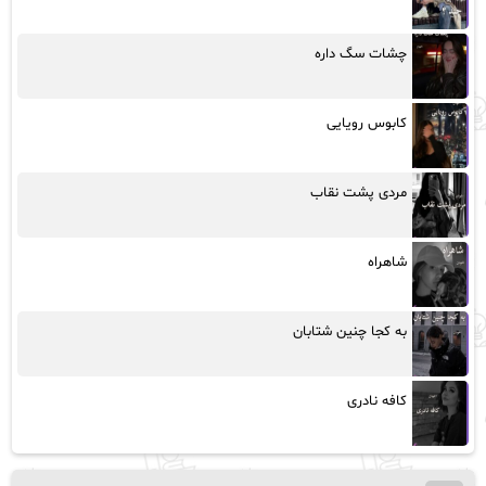
چشات سگ داره
کابوس رویایی
مردی پشت نقاب
شاهراه
به کجا چنین شتابان
کافه نادری