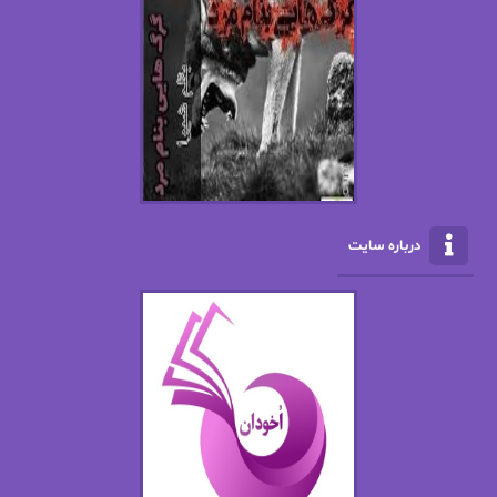
افسانه سماوات
اکرم محمدی
ال جی اسمیت
الف صاد
الکسا ریلی
الکساندر دوما
الناز بوذرجمهری
الناز پاکپور‌
الناز محمدی
الهه
درباره سایت
الهه محمدی
الی مارتینز
اما دون اهو
امیر فرهی
ان اچ کلاین بام
باران
بهار
بهار سلطانی
بهاره حسنی
بهاره شیرازی