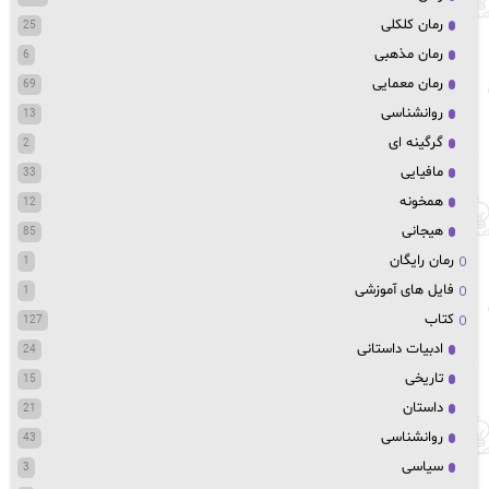
رمان کلکلی
25
رمان مذهبی
6
رمان معمایی
69
روانشناسی
13
گرگینه ای
2
مافیایی
33
همخونه
12
هیجانی
85
رمان رایگان
1
فایل های آموزشی
1
کتاب
127
ادبیات داستانی
24
تاریخی
15
داستان
21
روانشناسی
43
سیاسی
3