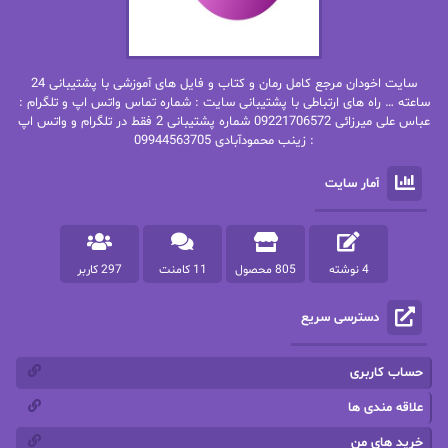
بهاره غفرانی
بهاره.م
بهنام رستاقی
بیتا فرخی
سایت اخودان مرجع کامل رمان و کتاب و فایل های آموزشی با پشتیبانی 24
پاتریشیا ویلسون
پرتو فرهمند
ساعته … راه های ارتباطی با پشتیبانی سایت : شماره تماس واتس اپ و تلگرام :
عباس علی میرزائی 09221706572 شماره پشتیبانی 2 فقط در تلگرام و واتس اپ
: زینب محمودآبادی 09944563705
پرستو
پرستو اسحقی
آمار سایت
پرستو مهاجر
پرستو_س
پرنیا tkd
پرهام رسولی
4 نوشته
805 محصول
11 کامنت
297 کاربر
پروانه قدیمی
پروانه محمدی
دسترسی سریع
پریسا شکور(طوفان خاموش)
پگاه رستمی فرد
پنلوپه اسکای
پنلوپه داگلاس
حساب کاربری
پنلوپه وارد
پونه سعیدی
علاقه مندی ها
خرید های من
تاران
ترانه بانو