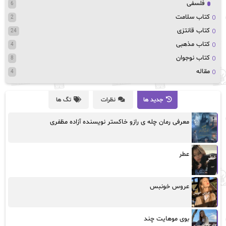
فلسفی
6
کتاب سلامت
2
کتاب قانتزی
24
کتاب مذهبی
4
کتاب نوجوان
8
مقاله
4
جدید ها
نظرات
تگ ها
معرفی رمان چله ی رازو خاکستر نویسنده آزاده مظفری
عطر
عروس خونبس
بوی موهایت چند