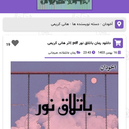
اُخودان
-
دسته نویسنده ها
-
هانی کریمی
دانلود رمان باتلاق نور pdf |اثر هانی کریمی
19
16 بهمن 1403
23:43
رمان عاشقانه
,
هیجانی