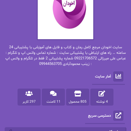
بهار
بهار سلطانی
بهاره حسنی
بهاره شیرازی
بهاره غفرانی
بهاره.م
بهنام رستاقی
بیتا فرخی
سایت اخودان مرجع کامل رمان و کتاب و فایل های آموزشی با پشتیبانی 24
پاتریشیا ویلسون
پرتو فرهمند
ساعته … راه های ارتباطی با پشتیبانی سایت : شماره تماس واتس اپ و تلگرام :
عباس علی میرزائی 09221706572 شماره پشتیبانی 2 فقط در تلگرام و واتس اپ
: زینب محمودآبادی 09944563705
پرستو
پرستو اسحقی
آمار سایت
پرستو مهاجر
پرستو_س
پرنیا tkd
پرهام رسولی
4 نوشته
805 محصول
11 کامنت
297 کاربر
پروانه قدیمی
پروانه محمدی
دسترسی سریع
پریسا شکور(طوفان خاموش)
پگاه رستمی فرد
پنلوپه اسکای
پنلوپه داگلاس