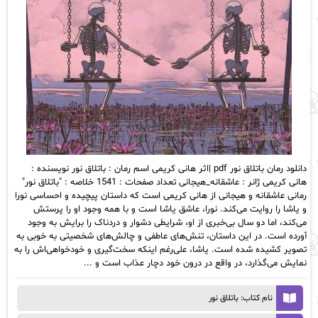
دانلود رمان باتلاق نور pdf |اثر هانی کریمی اسم رمان : باتلاق نور نویسنده :
هانی کریمی ژانر : عاشقانه_هیجانی تعداد صفحات : 1541 خلاصه : "باتلاق نور"
رمانی عاشقانه و هیجانی از هانی کریمی است که داستان پیچیده و احساسی نورا
و یاشا را روایت می‌کند. نورا، عاشق یاشا است و با همه وجود او را پرستش
می‌کند، اما دو سال بی‌خبری از او، شرایطی دشوار و دردناک را برایش به وجود
آورده است. در این داستان، تنش‌های عاطفی و چالش‌های شخصیتی به خوبی به
تصویر کشیده شده است. یاشا، علی‌رغم اینکه سخت‌گیری و خودخواهی‌اش را به
نمایش می‌گذارد، در واقع در درون خود دچار عذاب است و ...
نام کتاب: باتلاق نور