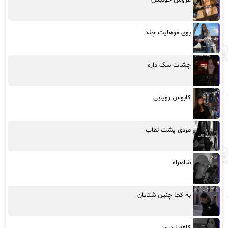
عروس خونبس
بوی موهایت چند
چشات سگ داره
کابوس رویایی
مردی پشت نقاب
شاهراه
به کجا چنین شتابان