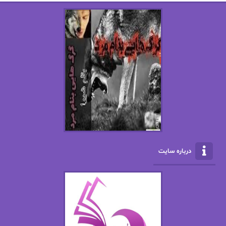
استفانی مهیر
استل مسکم
اسما کافی
اصغر زاده
افسانه سماوات
اکرم محمدی
ال جی اسمیت
الف صاد
الکسا ریلی
الکساندر دوما
الناز بوذرجمهری
الناز پاکپور‌
الناز محمدی
الهه
درباره سایت
الهه محمدی
الی مارتینز
اما دون اهو
امیر فرهی
ان اچ کلاین بام
باران