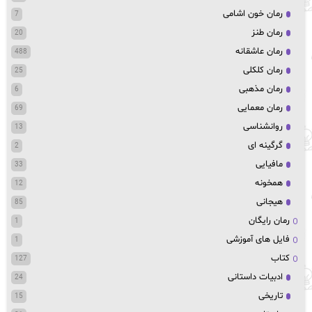
رمان خون اشامی
7
رمان طنز
20
رمان عاشقانه
488
رمان کلکلی
25
رمان مذهبی
6
رمان معمایی
69
روانشناسی
13
گرگینه ای
2
مافیایی
33
همخونه
12
هیجانی
85
رمان رایگان
1
فایل های آموزشی
1
کتاب
127
ادبیات داستانی
24
تاریخی
15