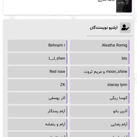
کافه نادری
آرشیو نویسندگان
Behnam r
Aleatha Romig
L_J_shen
bts
moon_shine و مریم ثروت
Red rose
ZK
stacey lynn
آتوسا ریگی
آذر یوسفی
آذین بانو
آرام رستگار
آرام رضایی
آرام و بنفشه