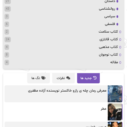
داستان
21
روانشناسی
43
سیاسی
3
فلسفی
6
کتاب سلامت
2
کتاب قانتزی
24
کتاب مذهبی
4
کتاب نوجوان
8
مقاله
4
جدید ها
نظرات
تگ ها
معرفی رمان چله ی رازو خاکستر نویسنده آزاده مظفری
عطر