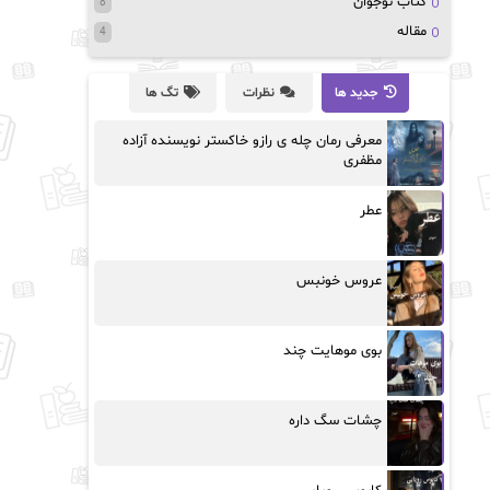
کتاب نوجوان
8
مقاله
4
جدید ها
نظرات
تگ ها
معرفی رمان چله ی رازو خاکستر نویسنده آزاده
مظفری
عطر
عروس خونبس
بوی موهایت چند
چشات سگ داره