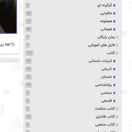
گرگینه ای
2
مافیایی
33
همخونه
12
هیجانی
85
رمان رایگان
1
فایل های آموزشی
548 روز پيش
1
کتاب
127
ادبیات داستانی
24
تاریخی
15
داستان
21
روانشناسی
43
سیاسی
3
فلسفی
6
کتاب سلامت
2
کتاب قانتزی
24
کتاب مذهبی
4