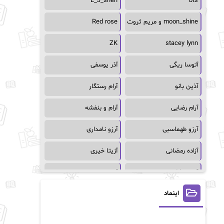
L_J_shen
bts
moon_shine و مریم ثروت
Red rose
ZK
stacey lynn
آتوسا ریگی
آذر یوسفی
آذین بانو
آرام رستگار
آرام رضایی
آرام و بنفشه
آرزو طهماسبی
آرزو نامداری
آزاده رمضانی
آزیتا خیری
آسمان64
آسمان۶۵
اینماد
آسیه احمدی
آگاتا کریستی
آلیس فینی
آمنه قیصری