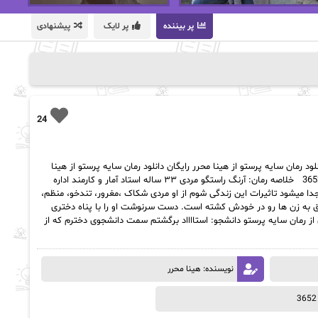
پر بیننده
پر لایک
پیشنهادی
24
لود رمان سایه پرستو از هینا محرر رایگان دانلود رمان سایه پرستو از هینا
محرر رایگان ژانر رمان : عاشقانه تعداد صفحات: 3652 خلاصه رمان: آرنگ راستگو مردی ۳۳ ساله استاد آمار و کارمند اداره
ا میشود تاثیرات این زندگی شوم از او مردی شکاک ،مغرور، تندخو، منظم،
به زن ها رو در خودش کشته است. دست سرنوشت او را با پناه دختری
ز رمان سایه پرستو دانشجو: استااااد برگشتم سمت دانشجوی دخترم که از
نویسنده: هینا محرر