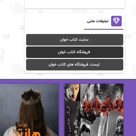
آن ماری سلینکو
آنا تاد
آنالیا
آوا
تبلیغات متنی
آوا موسوی
آیدا (Aixi)
سایت کتاب خوان
آیدا باقری
آیسان صادقی
فروشگاه کتاب خوان
ا_اصغر زاده
ا_اصغرزاده
لیست فروشگاه های کتاب خوان
اریک مورگنشترن
از نیلوفر لاری
استفانی مهیر
استل مسکم
اسما کافی
اصغر زاده
افسانه سماوات
اکرم محمدی
ال جی اسمیت
الف صاد