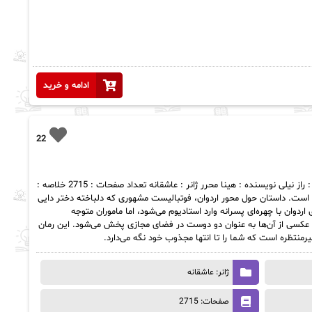
ادامه و خرید
22
دانلود رمان راز نیلی pdf |اثر هینا محرر اسم رمان : راز نیلی نویسنده : هینا محرر ژانر : عاشقانه تعداد صفحات : 2715 خلاصه :
ر است. داستان حول محور اردوان، فوتبالیست مشهوری که دلباخته دختر دایی
ردوان با چهره‌ای پسرانه وارد استادیوم می‌شود، اما ماموران متوجه
 و عکسی از آن‌ها به عنوان دو دوست در فضای مجازی پخش می‌شود. این رمان
رمنتظره است که شما را تا انتها مجذوب خود نگه می‌دارد.
ژانر: عاشقانه
صفحات: 2715