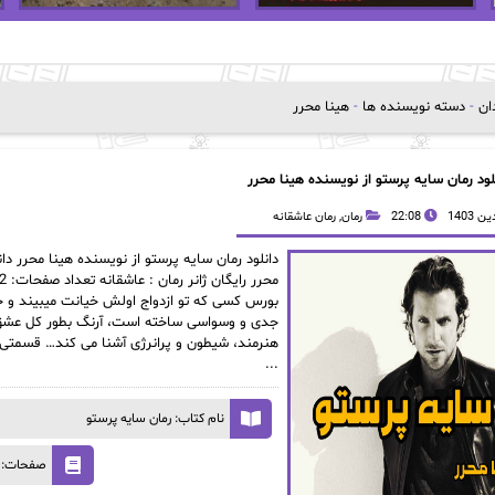
دان
-
دسته نویسنده ها
-
هینا محرر
لود رمان سایه پرستو از نویسنده هینا محرر
22:08
رمان
,
رمان عاشقانه
دانلود رمان سایه پرستو از نویسنده هینا محرر دان
بورس کسی که تو ازدواج اولش خیانت میبیند و جد
جدی و وسواسی ساخته است، آرنگ بطور کل عشق 
هنرمند، شیطون و پرانرژی آشنا می کند… قسمتی ا
...
نام کتاب: رمان سایه پرستو
صفحات: 3652