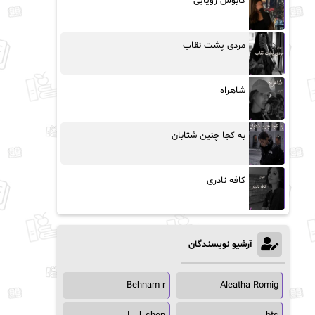
کابوس رویایی
مردی پشت نقاب
شاهراه
به کجا چنین شتابان
کافه نادری
آرشیو نویسندگان
Behnam r
Aleatha Romig