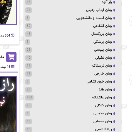
راز آلود
15
رمان ارباب رعیتی
24
رمان استاد و دانشجویی
3
رمان انتقامی
50
رمان بزرگسال
46
854 روز پيش
رمان پزشکی
3
رمان پلیسی
23
دانلو
رمان تخیلی
40
رمان ترسناک
11
16 بهمن 1403
رمان خارجی
79
رمان خون اشامی
7
رمان طنز
20
رمان عاشقانه
488
رمان کلکلی
25
رمان مذهبی
6
رمان معمایی
69
روانشناسی
13