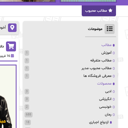
مطالب محبوب
اُخو
موضوعات
مطالب
دان
آموزش
1
16 فروردین 1403
مطالب متفرقه
1
مطالب محبوب مدیر
1
معرفی فروشگاه ها
1
محصولات
ادبی
3
انگیزشی
3
خونبسی
2
رمان
688
ازدواج اجباری
18