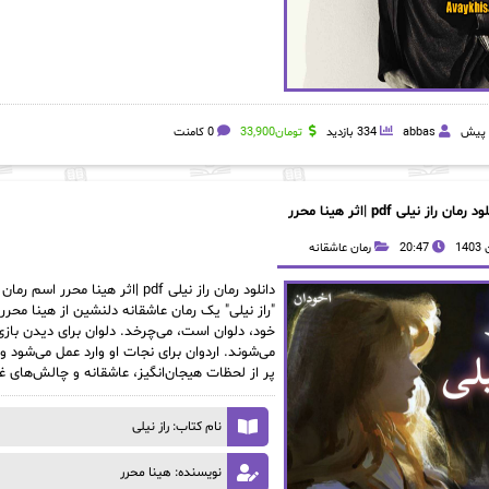
abbas
334 بازدید
تومان
33,900
0 کامنت
د رمان راز نیلی pdf |اثر هینا محرر
20:47
رمان عاشقانه
"راز نیلی" یک رمان عاشقانه دلنشین از هینا محر
خود، دلوان است، می‌چرخد. دلوان برای دیدن بازی ا
می‌شوند. اردوان برای نجات او وارد عمل می‌شود
پر از لحظات هیجان‌انگیز، عاشقانه و چالش‌های غی
نام کتاب: راز نیلی
نویسنده: هینا محرر